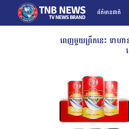
ព័ត៌មានជាតិ
ពេញមួយព្រឹកនេះ ទាហានឈ