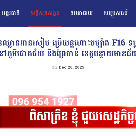
អន្ដរជាតិ
សន្តិសុខសង្គម
នយោបាយ
សប្បុរសធម៍
្លានពានសៀម ប្រើយន្ដហោះចម្បាំង F16 ទម្លា
នៅភូមិជោគជ័យ និងព្រៃចាន់ ខេត្តបន្ទាយមានជ័
On
Dec 26, 2025