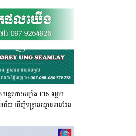
ែយន្ដហោះចម្បាំង F16 ទម្លាប់
មានជ័យ ដើម្បីទន្ទ្រានឈ្លានពានដែន