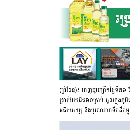
(ព្រំដែន)៖ ពេញមួយព្រឹកថ្ងៃទី២៦
គ្រាប់បែកជិត៦០គ្រាប់ ចូលក្នុងភូម
អធិបតេយ្យ និងបូរណភាពទឹកដីកម្ព