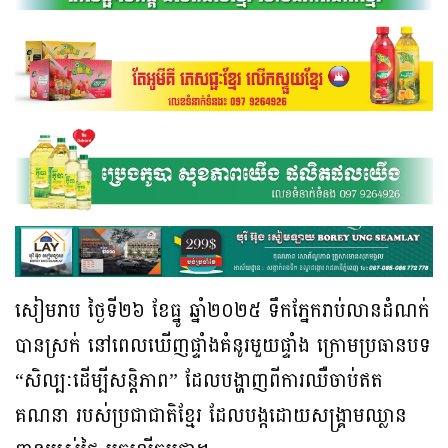
សៀមរាប ថ្ងៃទី២៦ ខែធ្នូ ឆ្នាំ២០២៥ ទឹកភ្នែករាប់លានដំណក់
បានស្រក់ នៅពេលឃើញផ្ទាំងគំនូរមួយផ្ទាំង ក្រោមប្រធានបទ
“សិល្បៈដើម្បីសន្តិភាព” ដែលបង្ហាញពីការឈឺចាប់ឥត
គណនា របស់ប្រជាជាតិខ្មែរ ដែលបង្កដោយសង្គ្រាមឈ្លាន