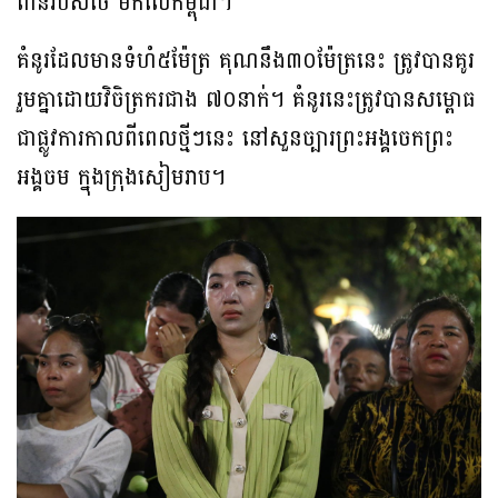
ពានរបស់ថៃ មកលើកម្ពុជា។
គំនូរដែលមានទំហំ៥ម៉ែត្រ គុណនឹង៣០ម៉ែត្រនេះ ត្រូវបានគូរ
រួមគ្នាដោយវិចិត្រករជាង ៧០នាក់។ គំនូរនេះត្រូវបានសម្ពោធ
ជាផ្លូវការកាលពីពេលថ្មីៗនេះ នៅសួនច្បារព្រះអង្គចេកព្រះ
អង្គចម ក្នុងក្រុងសៀមរាប។