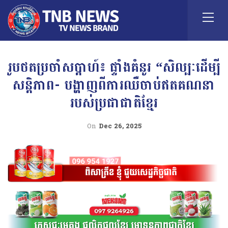
រូបថតប្រចាំសប្តាហ៍៖ ផ្ទាំងគំនូរ “សិល្បៈដើម្បី
សន្តិភាព- បង្ហាញពីការឈឺចាប់ឥតគណនា
របស់ប្រជាជាតិខ្មែរ
On
Dec 26, 2025