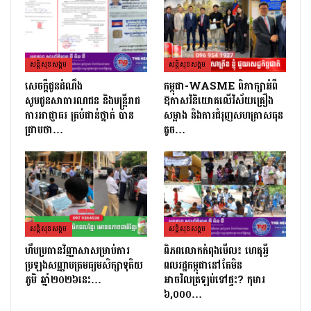
សន្តិសុខសង្គម
សន្តិសុខសង្គម
សេចក្ដីជូនដំណឹង
កម្ពុជា-WASME ពិភាក្សាអំពី
សូមជូនសាធារណជន និងមន្ត្រីរាជ
ឱកាសវិនិយោគលើវិស័យគ្រឿង
ការអាជ្ញាធរ គ្រប់ជាន់ថ្នាក់ បាន
សម្អាង និងការជំរុញសហគ្រាសធុន
ជ្រាបថា…
តូច…
សន្តិសុខសង្គម
សន្តិសុខសង្គម
ហឹបប្រធានវិញ្ញាសាសម្រាប់ការ
ពិភពលោកកំពុងមើល៖ ហេតុអ្វី
ប្រឡងសញ្ញាបត្រ​មធ្យមសិក្សាទុតិយ
ពលរដ្ឋកម្ពុជានៅតែមិន
ភូមិ ឆ្នាំ២០២៦នេះ…
អាចវិលត្រឡប់ទៅផ្ទះ? កុមារ
៦,០០០…