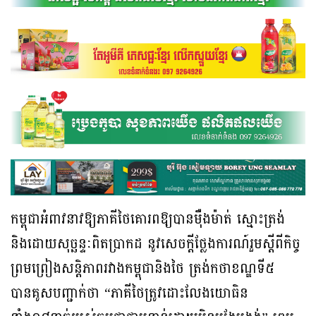
កម្ពុជាអំពាវនាវឱ្យភាគីថៃគោរពឱ្យបានម៉ឺងម៉ាត់ ស្មោះត្រង់
និងដោយសុច្ឆន្ទៈពិតប្រាកដ នូវសេចក្តីថ្លែងការណ៍រួមស្តីពីកិច្ច
ព្រមព្រៀងសន្តិភាពរវាងកម្ពុជានិងថៃ ត្រង់កថាខណ្ឌទី៥
បានគូសបញ្ជាក់ថា “ភាគីថៃត្រូវដោះលែងយោធិន