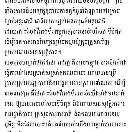
ទាំង១៨នាក់របស់កម្ពុជាជាបន្ទាន់ដោយមិនបង្អែបង្អង់” ព្រម
ទាំងគោរពនិងអនុវត្តនូវរាល់កាតព្វកិច្ចទាំងឡាយនៅក្រោម
ច្បាប់អន្តរជាតិ ជាពិសេសច្បាប់មនុស្សធម៌អន្តរជាតិ
ដោយដោះលែងវីរកងទ័ពកម្ពុជាឱ្យបានឆាប់រហ័សជាទីបំផុត
ដើម្បីពួកគាត់អាចវិលត្រឡប់មកជួបជុំក្រុមគ្រួសារវិញ
ប្រកបដោយសុខសុវត្ថិភាព។
សូមគូសបញ្ជាក់ផងដែរថា រាជរដ្ឋាភិបាលកម្ពុជា បាននឹងកំពុង
ធ្វើការយ៉ាងសស្រាក់សស្រាំឥតឈប់ឈរ ដោយបានប្រើ
ប្រាស់គ្រប់មធ្យោបាយនិងយន្តការដោះស្រាយទាំងអស់ ដើម្បី
ទាមទារឱ្យភាគីថៃដោះលែងវីរកងទ័ពរបស់យើងទាំង១៨នាក់
នោះ ឱ្យបានឆាប់រហ័សជាទីបំផុត និងដោយសុខសុវត្ថិភាព។
រាជរដ្ឋាភិបាល ក្រសួងការពារជាតិ និងកងយោធពលខេមរ
ភូមិន្ទ មិនដែលបោះបង់កងទ័ពរបស់យើងណាម្នាក់ចោលនោះ