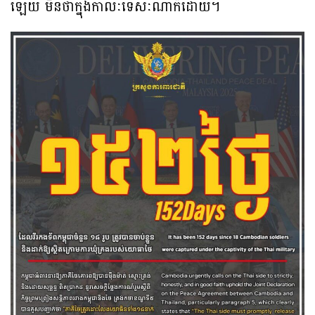
ឡើយ មិនថាក្នុងកាលៈទេសៈណាក៏ដោយ។