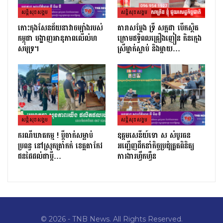
សន្តិសុខសង្គម
សន្តិសុខសង្គម
កោះកុងសែនជ័យនាវាចម្បាំងរបស់
តារាសម្ដែង ទ្រី សក្កដា បើកស្ថិត
កម្ពុជា បង្ហាញអានុភាពលើលំហ
ក្រោមឥទ្ធិពលគ្រឿងញៀន កិនក្មេង
សមុទ្រ។
ស្រីម្នាក់ស្លាប់ និងម្ដាយ…
សន្តិសុខសង្គម
សន្តិសុខសង្គម
ករណីឃាតកម្ម ! ប្ដីចាក់សម្លាប់
ឧត្តមសេនីយ៍ទោ ស សំបូរធន
ប្រពន្ធ នៅស្រុកត្រាំកក់ ខេត្តតាកែវ
អញ្ជើញដឹកនាំកិច្ចប្រជុំត្រួតពិនិត្យ​
ជនដៃដល់ជាប្ដី…
ការងារហ្វឹកហ្វឺន
© 2026 - TNB News. All Rights Reserved.