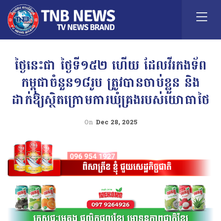
ថ្ងៃនេះជា ថ្ងៃទី១៥២ ហើយ ដែលវីរកងទ័ព
កម្ពុជាចំនួន១៨រូប ត្រូវបានចាប់ខ្លួន និង
ដាក់ឱ្យស្ថិតក្រោមការឃុំគ្រងរបស់យោធាថៃ
On
Dec 28, 2025