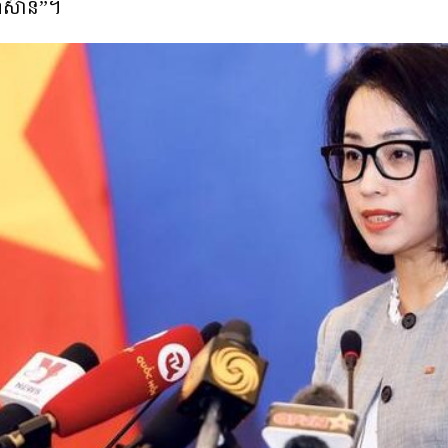
អាស៊ាន”។