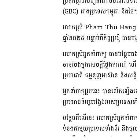
ប្រតិកម្មរបស់វៀតណាមចំពោះបទឈប់ប
(GBC) រវាងប្រទេសកម្ពុជា និងថៃ
លោកស្រី Pham Thu Hang បានប
ឆ្នាំ២០២៥ បន្ទាប់ពីកិច្ចប្រជុំ បាន
លោកស្រីអ្នកនាំពាក្យ បានបន្ថែ
មានចែងក្នុងសេចក្តីថ្លែងការណ៍ ហើ
ប្រជាជាតិ ធម្មនុញ្ញអាស៊ាន និងសន្ធិ
អ្នកនាំពាក្យរូបនេះ បានលើកឡើងទៀត
ប្រយោជន៍យូរអង្វែងរបស់ប្រទេសទាំង
បន្ថែមពីលើនេះ លោកស្រីអ្នកនាំពា
ទំនងជាមួយប្រទេសទាំងពីរ និងចូលរួម