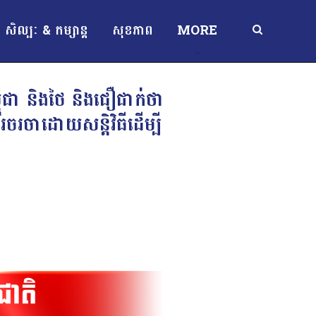
សិល្បៈ & កម្សាន្ត
សុខភាព
MORE
ជា និងថៃ និងជឿជាក់ថា
រចរចាដោយសន្តិវិធីដើម្បី