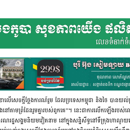
ាលើសេចក្តីថ្លែងការណ៍រួម ដែលប្រទេសកម្ពុជា និងថៃ បានយល
ានតឹងនៅតាមព្រំដែនរួមគ្នារបស់ពួកគេ”។ នេះជាការលើកឡើង
ារណរដ្ឋសង្គមនិយមវៀតនាម នៅក្នុងសន្និសីទ្ធនៅទីក្រុងហាណូយន