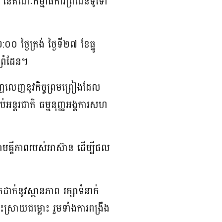
៣ នៃគណៈកម្មាធិការព្រំដែនទូទៅ
ៃត្រង់ ថ្ងៃទី២៧ ខែធ្នូ
ព្រំដែន។
េញលេញនូវកិច្ចព្រមព្រៀងដែល
់អន្តរជាតិ ធម្មនុញ្ញអង្គការសហ
សាមគ្គីភាពរបស់អាស៊ាន ដើម្បីផល
ាក់នូវស្ថានភាព រក្សាទំនាក់
ោះស្រាយជម្លោះ រួមទាំងការពង្រឹង