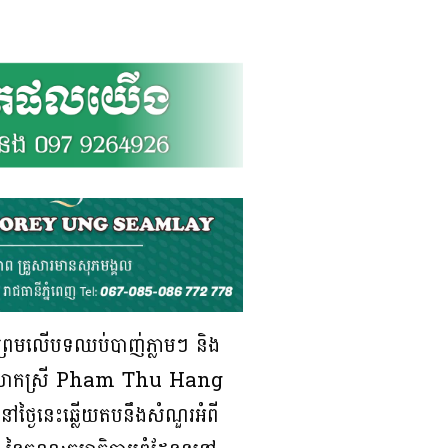
់ព្រមលើបទឈប់បាញ់ភ្លាមៗ និង
របស់លោកស្រី Pham Thu Hang
ៅថ្ងៃនេះឆ្លើយតបនឹងសំណួរអំពី