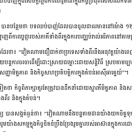
ាញ់ក្នុងសេចក្តីថ្លែងការណ៍រួមនៅក្នុងកិច្ចប្រជុំពិសេសលើកទី
។
ន្ថែមថា បទឈប់បាញ់ដែលបានចូលជាធរមាននៅម៉ោង ១២:០០ ថ្ង
បង្ហាញពីការប្តេជ្ញារបស់ភាគីទាំងពីរក្នុងការបញ្ឈប់រាល់អរិភាពនៅតាម
មផងដែរថា៖ “វៀតណាមជឿជាក់ថាប្រទេសទាំងពីរនឹងអនុវត្តយ៉ាងព
យបន្តការចរចាដើម្បីដោះស្រាយជម្លោះដោយសន្តិវិធី ស្របតាមច្បាប
សញ្ញាមិត្តភាព និងកិច្ចសហប្រតិបត្តិការក្នុងតំបន់អាស៊ីអាគ្នេយ៍”។
ថា កិច្ចពិភាក្សាគួរតែត្រូវបានដឹកនាំដោយស្មារតីមិត្តភាព និង
ពីរ និងក្នុងតំបន់។
ក្យ បានសង្កត់ធ្ងន់ថា៖ “វៀតណាមនឹងបន្តតាមដានយ៉ាងយកចិត្តទុកដ
យ៉ាងសកម្មក្នុងកិច្ចខិតខំប្រឹងប្រែងរួមគ្នារបស់អាស៊ានក្នុងការដ