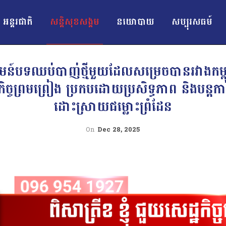
អន្ដរជាតិ
សន្តិសុខសង្គម
នយោបាយ
សប្បុរសធម៍
ន៍បទឈប់បាញ់ថ្មីមួយដែលសម្រេចបានរវាងកម្ពុ
តកិច្ចព្រមព្រៀង ប្រកបដោយប្រសិទ្ធភាព និងបន្តកា
ដោះស្រាយជម្លោះព្រំដែន
On
Dec 28, 2025