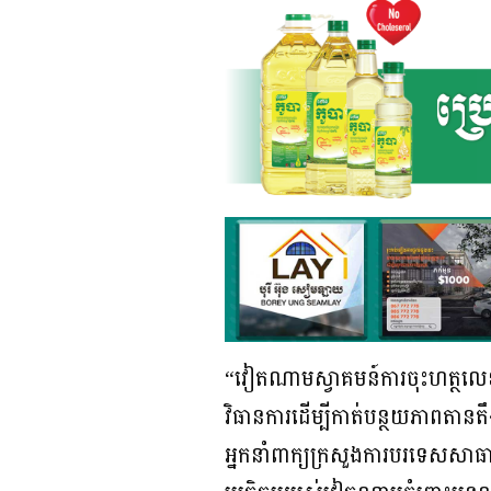
“វៀតណាមស្វាគមន៍ការចុះហត្ថលេខ
វិធានការដើម្បីកាត់បន្ថយភាពត
អ្នកនាំពាក្យក្រសួងការបរទេសសាធ