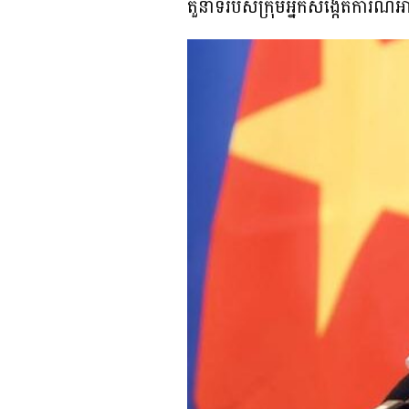
តួនាទីរបស់ក្រុមអ្នកសង្កេតការណ៍