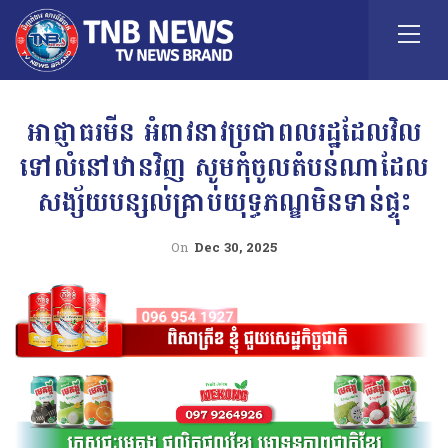
អាជ្ញាធរមីន អំពាវនាវប្រជាពលរដ្ឋដែលវិល
ទៅលំនៅឋានវិញ សូមកុំចូលតំបន់ណាដែល
សង្ស័យបន្សល់គ្រាប់យុទ្ធភណ្ឌមិនទាន់ផ្ទុះ
On
Dec 30, 2025