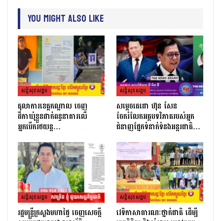
You Might Also Like
សន្តិសុខសង្គម
សន្តិសុខសង្គម
តុលាការខេត្តកណ្ដាល ចេញ
សម្តេចតេជោ ហ៊ុន សែន
ដីកាឃុំខ្លួនដាក់ពន្ធនាគារលើ
ចែករំលែកអត្ថបទវិភាគរបស់អ្នក
អ្នកបើករថយន្ត…
ជំនាញផ្នែកទំនាក់ទំនងអន្តរជាតិ…
សន្តិសុខសង្គម
សន្តិសុខសង្គម
រដ្ឋមន្ដ្រីក្រសួងមហាផ្ទៃ ចេញសេចក្តី
វេទិកាសាធារណៈថ្នាក់ជាតិ ដើម្បី