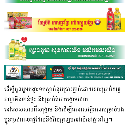
ដើម្បីចូលរួមបង្ការទប់ស្កាត់នូវគ្រោះថ្នាក់ដោយសារគ្រាប់​យុទ្ធ
ភណ្ឌមិនទាន់​ផ្ទុះ​ និងគ្រាប់បែកចង្កោមដែល
នៅសេសសល់ពីសង្គ្រាម និងដើម្បីធានាសុវត្ថិភាពសម្រាប់បង
ប្អូនប្រជាពលរដ្ឋដែលនឹងវិលត្រឡប់ទៅលំនៅដ្ឋាន​វិញ។