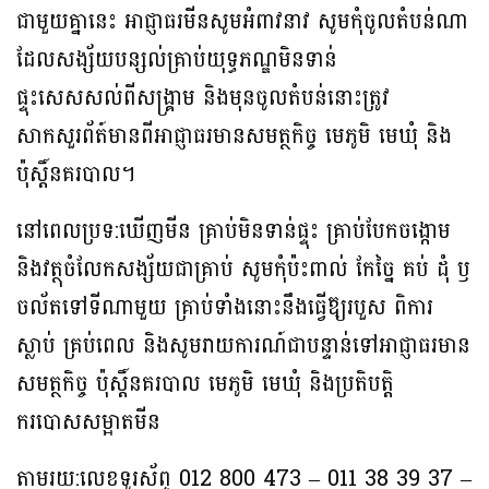
ជាមួយគ្នានេះ អាជ្ញាធរមីនសូមអំពាវនាវ សូមកុំចូលតំបន់ណា
ដែលសង្ស័យបន្សល់គ្រាប់យុទ្ធភណ្ឌមិនទាន់
ផ្ទុះសេសសល់ពីសង្គ្រាម និងមុនចូលតំបន់នោះត្រូវ
សាកសួរព័ត៍មានពីអាជ្ញាធរមានសមត្ថកិច្ច មេភូមិ​ មេឃុំ​ និង
ប៉ុស្តិ៍នគរបាល។
នៅពេលប្រទ:ឃើញមីន គ្រាប់មិនទាន់ផ្ទុះ​ គ្រាប់បែកចង្កោម
និងវត្ថុចំលែកសង្ស័យជាគ្រាប់ សូមកុំប៉ះពាល់​ កែច្នៃ​ គប់​ ដុំ​ ឫ
ចល័តទៅទីណាមួយ គ្រាប់ទាំងនោះនឹងធ្វើឨ្យរបួស ពិការ​
ស្លាប់​ គ្រប់ពេល​ និងសូមរាយការណ៍ជាបន្ទាន់ទៅអាជ្ញាធរមាន
សមត្ថកិច្ច​ ប៉ុស្តិ៍នគរបាល​ មេភូមិ​ មេឃុំ​ និងប្រតិបត្តិ
ករបោសសម្អាតមីន
តាមរយ:លេខទូរស័ព្ទ 012 800 473 – 011 38 39 37 –