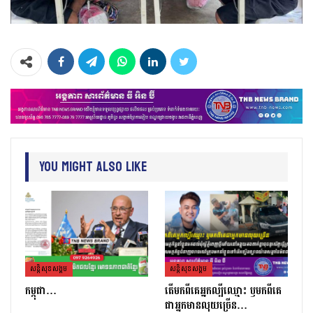
You Might Also Like
សន្តិសុខសង្គម
សន្តិសុខសង្គម
កម្ពុជា…
តេីមកពីគេអ្នកល្បីឈ្មោះ​ ឫមកពីគេ
ជាអ្នកមានលុយច្រេីន​…