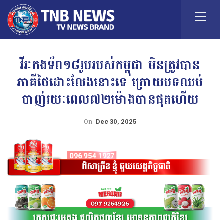
វីរៈកងទ័ព១៨រូបរបស់កម្ពុជា មិនត្រូវបាន
ភាគីថៃដោះលែងនោះទេ ក្រោយបទឈប់
បាញ់រយៈពេល៧២ម៉ោងបានផុតហើយ
On
Dec 30, 2025