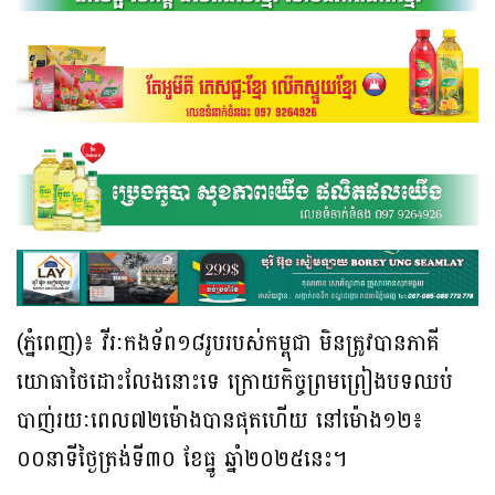
(ភ្នំពេញ)៖ វីរៈកងទ័ព១៨រូបរបស់កម្ពុជា មិនត្រូវបានភាគី
យោធាថៃដោះលែងនោះទេ ក្រោយកិច្ចព្រមព្រៀងបទឈប់
បាញ់រយៈពេល៧២ម៉ោងបានផុតហើយ នៅម៉ោង១២៖
០០នាទីថ្ងៃត្រង់ទី៣០ ខែធ្នូ ឆ្នាំ២០២៥នេះ។