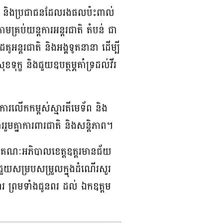
មេទ័ព និងប្រជាជនដែលរងផលប៉ះពាល់
មគ្រប់យន្តការអន្តរជាតិ តំបន់ ជា
គូអន្តរជាតិ និងអង្គទូតនានា ដើម្បី
ុខទុក្ខ និងជួយឧបត្ថម្ភគាំទ្រដល់វីរ
នុងការលើកកម្ពស់ស្មារតីមេទ័ព និង
រួមគ្នាការពារជាតិ និងសន្តិភាព។
នៃគណៈអភិបាលខេត្តឧត្តរមានជ័យ
ជួយសម្របសម្រួលក្នុងដំណើរសួរ
ារពារ ព្រមទាំងជូនពរ ដល់ ឯកឧត្តម