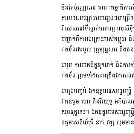
មិនតែប៉ុណ្ណោះទេ គណៈកម្មាធិការស
តាមរយៈមធ្យោបាយផ្សេងៗជាច្រើន រួម
ពិសេសទៅទីស្នាក់ការកណ្តាលសិទ្ធិមន
បញ្ជាក់ពីការរងគ្រោះរបស់កម្ពុជា និង
កងទ័ពរងរបួស ក្រុមគ្រួសារ និ
ជារួម ការយកចិត្តទុកដាក់ និងការគាំ
កងទ័ព ព្រមទាំងការពង្រឹងឯកភាពជាត
ជាចុងបញ្ចប់ ឯកឧត្តមទេសរដ្ឋមន្
ឯកឧត្តម ហោ ជិនវិរយុទ្ធ អភិបា
សុខទុក្ខនេះ។ ឯកឧត្តមទេសរដ្ឋមន្រ្ត
ឧត្តមសេនីយ៍ត្រី នាក់ វង្ស សូមម