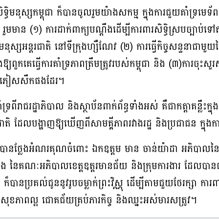
ិទ្ធិមនុស្សកម្ពុជា ក៏បានចូលរួមយ៉ាងសកម្ម ក្នុងការជួយគាំទ្រ
មាន (១) ការដាក់ពាក្យបណ្តឹងដើម្បីការពារសិទ្ធិស្របច្បាប់ទៅតា
ុស្សអន្តរជាតិ នៅទីក្រុងហ្សឺណែវ (២) ការធ្វើកិច្ចសន្ទនាជាមួយដៃ
ឱ្យពួកគេធ្វើការគាំទ្រភាពត្រឹមត្រូវរបស់កម្ពុជា និង (៣)ការចុះសួរស
ងជនភៀសសឹកផងដែរ។
ទ្រពីរាជរដ្ឋាភិបាល និងស្ថាប័នពាក់ព័ន្ធទាំងអស់ គឺជាកត្តាគន្លឹះក្
ិ ដែលបង្ហាញឱ្យឃើញពីសាមគ្គីភាពរវាងរដ្ឋ និងប្រជាជន ក្នុងការ
រ្តី បានថ្លែងអំណរគុណចំពោះ ឯកឧត្តម មាន ចាន់យ៉ាដា អភិបាល
លរង នៃគណៈអភិបាលខេត្តឧត្តរមានជ័យ និងក្រុមការងារ ដែលបាន
ី ក៏បានប្រគល់ជូននូវរូបចម្លាក់ព្រះវិស្ណុ ដើម្បីតាមជួយថែរក្សា ក
ានសុខភាពល្អ ជោគជ័យគ្រប់ភារកិច្ច និងឈ្នះអស់មារសត្រូវ។