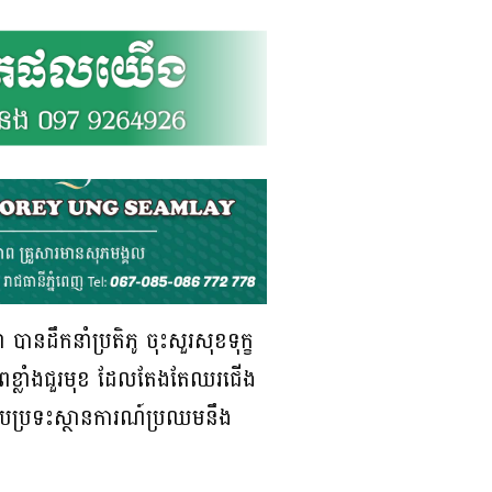
ា បានដឹកនាំប្រតិភូ ចុះសួរសុខទុក្ខ
័ពខ្លាំងជួរមុខ ដែលតែងតែឈរជើង
ជួបប្រទះស្ថានការណ៍ប្រឈមនឹង