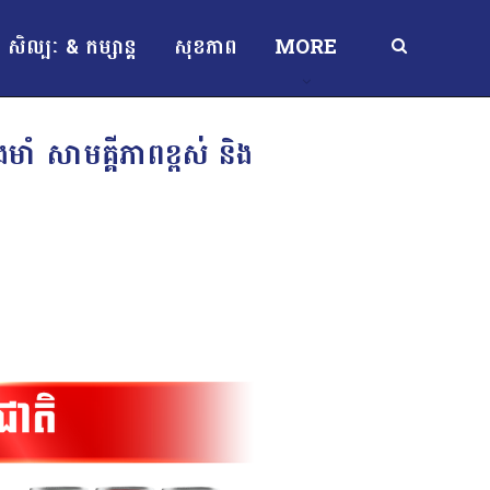
សិល្បៈ & កម្សាន្ត
សុខភាព
MORE
រឹងមាំ សាមគ្គីភាពខ្ពស់ និង