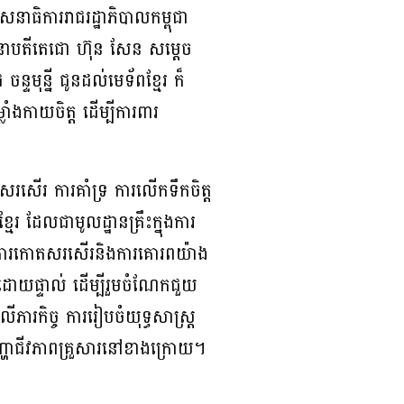
េនាធិការរាជរដ្ឋាភិបាលកម្ពុជា
ាសេនាបតីតេជោ ហ៊ុន សែន សម្តេច
្ទមុន្នី ជូនដល់មេទ័ពខ្មែរ ក៏
ំងកាយចិត្ត ដើម្បីការពារ
ោតសរសើរ ការគាំទ្រ ការលើកទឹកចិត្ត
ែរ ដែលជាមូលដ្ឋានគ្រឹះក្នុងការ
ណ ការកោតសរសើរនិងការគោរពយ៉ាង
ព ដោយផ្ទាល់ ដើម្បីរួមចំណែកជួយ
ភារកិច្ច ការរៀបចំយុទ្ធសាស្រ្ត
បញ្ហាជីវភាពគ្រួសារនៅខាងក្រោយ។