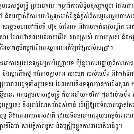
ទេសដ្ឋមន្ត្រី ប្រធានគណៈកម្មាធិការសិទ្ធិមនុស្សកម្ពុជា ដែលជាស
្តៅ និងបញ្ជាក់ពីការយកចិត្តទុកដាក់ដ៏ខ្ពង់ខ្ពស់ពីសម្តេចអគ្គមហ
ុន សែន សម្តេចមហាបវរធិបតី ហ៊ុន ម៉ាណែត និងលោកជំទាវបណ្ឌិត ពេជ ចន
មគ្រួសារ ដែលហ៊ានលះបង់អាយុជីវិត សាច់ស្រស់ ឈាមស្រស់ និងកម្លា
មាតុភូមិកម្ពុជាពីការឈ្លានពានដ៏ព្រៃផ្សៃរបស់សត្រូវ។
តែជាការសួរសុខទុក្ខធម្មតាប៉ុណ្ណោះទេ ប៉ុន្តែជាការបង្ហាញពីការក
ម និងស្មារតីតស៊ូ អង់អាចក្លាហាន មោះមុត របស់មេទ័ព និងកងទ័ពខ្ម
ាពជូនប្រជាពលរដ្ឋទូទាំងប្រទេស ដែលសមនឹងទទួលបានការដឹងគុ
 ទន្ទឹមនេះ ឯកឧត្តមទេសរដ្ឋមន្រ្តី ក៏បាននាំយកថវិកា ជូនដល់មេទ័
បត្ថម្ភនេះ នឹងរួមចំណែកយ៉ាងសំខាន់ ដើម្បីឱ្យមេទ័ពអាចផ្តោតតែលើ
្រយុទ្ធ និងការពារប្រទេសជាតិ ដោយមិនមានការព្រួយបារម្ភចំពោះ
្មារតីរឹងមាំ សាមគ្គីភាពខ្ពស់ និងត្រៀមខ្លួនការពារជាតិជានិច្ច។