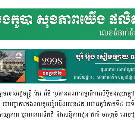
មទេសរដ្ឋមន្ត្រី កែវ រ៉េមី ប្រធានគណៈកម្មាធិការសិទ្ធិមនុស្សកម្ពុជ
 វង្ស មេបញ្ជាការកងពលតូចថ្មើរជើងលេខ៤២ យោធភូមិភាគទី៤ មេទ
តេយ្យភាព បូរណភាពទឹកដី និងសន្តិភាពជូន ជាតិ មាតុភូមិ ពេល