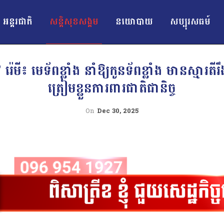
អន្ដរជាតិ
សន្តិសុខសង្គម
នយោបាយ
សប្បុរសធម៍
 រ៉េមី៖ មេទ័ពខ្លាំង នាំឱ្យកូនទ័ពខ្លាំង មានស្មារតី
ត្រៀមខ្លួនការពារជាតិជានិច្ច
On
Dec 30, 2025