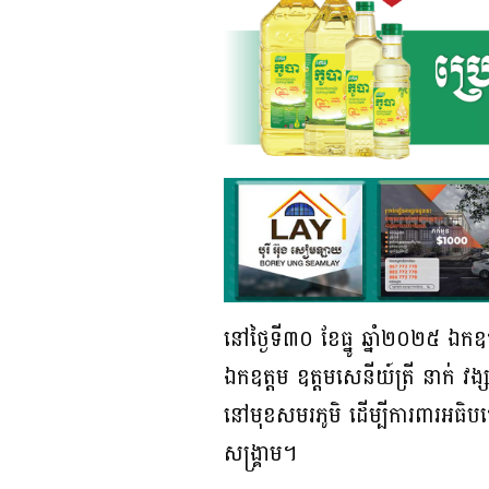
នៅថ្ងៃទី៣០ ខែធ្នូ ឆ្នាំ២០២៥ ឯកឧត្ត
ឯកឧត្តម ឧត្តមសេនីយ៍ត្រី នាក់
នៅមុខសមរភូមិ ដើម្បីការពារអធិប
សង្រ្គាម។