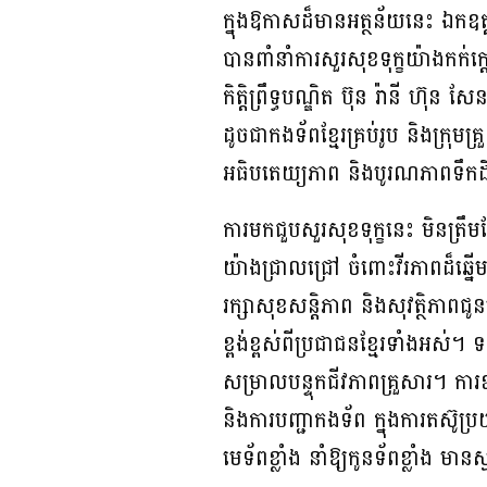
ក្នុងឱកាសដ៏មានអត្ថន័យនេះ ឯកឧត្តម
បានពាំនាំការសួរសុខទុក្ខយ៉ាងកក់ក
កិត្តិព្រឹទ្ធបណ្ឌិត ប៊ុន រ៉ានី ហ៊
ដូចជាកងទ័ពខ្មែរគ្រប់រូប និងក្រុ
អធិបតេយ្យភាព និងបូរណភាពទឹកដីនៃ
ការមកជួបសួរសុខទុក្ខនេះ មិនត្រឹម
យ៉ាងជ្រាលជ្រៅ ចំពោះវីរភាពដ៏ឆ្នើ
រក្សាសុខសន្តិភាព និងសុវត្ថិភ
ខ្ពង់ខ្ពស់ពីប្រជាជនខ្មែរទាំងអស់។
សម្រាលបន្ទុកជីវភាពគ្រួសារ។ ការឧ
និងការបញ្ជាកងទ័ព ក្នុងការតស៊ូប
មេទ័ពខ្លាំង នាំឱ្យកូនទ័ពខ្លាំង មានស