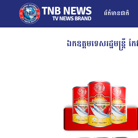
ព័ត៌មានជាតិ
ឯកឧត្តមទេសរដ្ឋមន្រ្តី កែវ