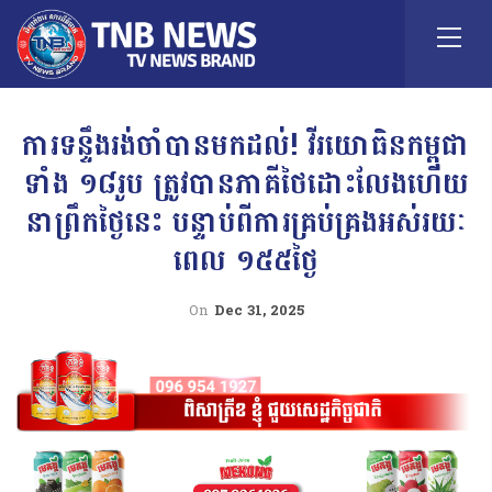
ការទន្ទឹងរង់ចាំបានមកដល់! វីរយោធិនកម្ពុជា
ទាំង ១៨រូប ត្រូវបានភាគីថៃដោះលែងហើយ
នាព្រឹកថ្ងៃនេះ បន្ទាប់ពីការគ្រប់គ្រងអស់រយៈ
ពេល ១៥៥ថ្ងៃ
On
Dec 31, 2025