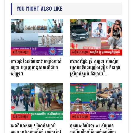
You Might Also Like
សន្តិសុខសង្គម
សន្តិសុខសង្គម
កោះកុងសែនជ័យនាវាចម្បាំងរបស់
តារាសម្ដែង ទ្រី សក្កដា បើកស្ថិត
កម្ពុជា បង្ហាញអានុភាពលើលំហ
ក្រោមឥទ្ធិពលគ្រឿងញៀន កិនក្មេង
សមុទ្រ។
ស្រីម្នាក់ស្លាប់ និងម្ដាយ…
សន្តិសុខសង្គម
សន្តិសុខសង្គម
ករណីឃាតកម្ម ! ប្ដីចាក់សម្លាប់
ឧត្តមសេនីយ៍ទោ ស សំបូរធន
ប្រពន្ធ នៅស្រុកត្រាំកក់ ខេត្តតាកែវ
អញ្ជើញដឹកនាំកិច្ចប្រជុំត្រួតពិនិត្យ​