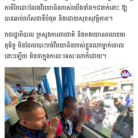
ភាគីថៃដោះលែងវីរយោធិនរបស់យើងទាំង១៨នាក់នោះ ឱ្យ
បានឆាប់រហ័សជាទីបំផុត និងដោយសុខសុវត្ថិភាព។
រាជរដ្ឋាភិបាល ក្រសួងការពារជាតិ និងកងយោធពលខេមរ
ភូមិន្ទ មិនដែលបោះបង់វីរយោធិនរបស់ខ្លួនណាម្នាក់ចោល
នោះឡើយ មិនថាក្នុងកាលៈទេសៈណាក៏ដោយ។