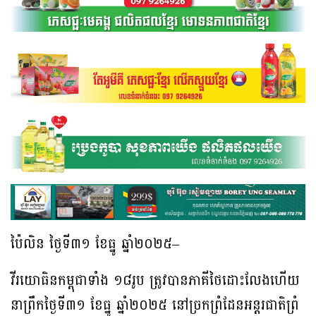
ប៉ៃលិន ថ្ងៃទី៣១ ខែធ្នូ ឆ្នាំ២០២៥–
វីរយោធិនកម្ពុជាទាំង ១៨រូប ត្រូវបានភាគីថៃដោះលែងហើយ
នាព្រឹកថ្ងៃទី៣១ ខែធ្នូ ឆ្នាំ២០២៥ នៅច្រកព្រំដែនអន្តរជាតិព្រំ