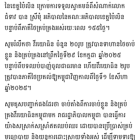
នៃខេត្តប៉ៃលិន ក្រោមការទទួលស្វាគមន៍ពីសំណាក់លោក
ជំទាវ បាន ស្រីមុំ អភិបាលនៃគណៈអភិបាលខេត្តប៉ៃលិន
បន្ទាប់ពីភាគីថៃគ្រប់គ្រងអស់រយៈពេល ១៥៥ថ្ងៃ។
សូមរំលឹកថា វីរយោធិន ចំនួន ២០រូប ត្រូវបានទាហានថៃចាប់
ខ្លួន និងគ្រប់គ្រងនៅព្រឹកថ្ងៃទី២៩ ខែកក្កដា ឆ្នាំ២០២៥
បន្ទាប់ពីបទឈប់បាញ់ចូលជាធរមាន ហើយវីរយោធិន ២រូប
ត្រូវបានភាគីថៃប្រគល់ឱ្យកម្ពុជាវិញកាលពីថ្ងៃទី១ ខែសីហា
ឆ្នាំ២០២៥។
សូមគូសបញ្ជាក់ផងដែរថា ចាប់តាំងពីការចាប់ខ្លួន និងគ្រប់
គ្រងវីរយោធិនកម្ពុជាមក រាជរដ្ឋាភិបាលកម្ពុជា បានធ្វើការ
យ៉ាងសស្រាក់សស្រាំឥតឈប់ឈរ ដោយបានប្រើប្រាស់គ្រប់
មធ្យោបាយ និងយន្តការដោះស្រាយទាំងអស់ ដើម្បីទាមទារឱ្យ