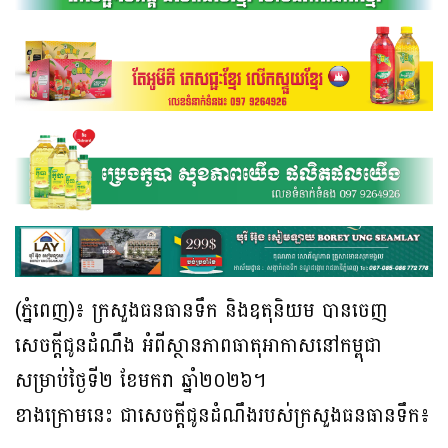
(ភ្នំពេញ)៖ ក្រសួងធនធានទឹក និងឧតុនិយម បានចេញ
សេចក្តីជូនដំណឹង អំពីស្ថានភាពធាតុអាកាសនៅកម្ពុជា
សម្រាប់ថ្ងៃទី២ ខែមករា ឆ្នាំ២០២៦។
ខាងក្រោមនេះ ជាសេចក្តីជូនដំណឹងរបស់ក្រសួងធនធានទឹក៖