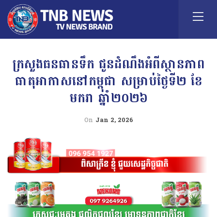
ក្រសួងធនធានទឹក ជូនដំណឹងអំពីស្ថានភាព
ធាតុអាកាសនៅកម្ពុជា សម្រាប់ថ្ងៃទី២ ខែ
មករា ឆ្នាំ២០២៦
On
Jan 2, 2026