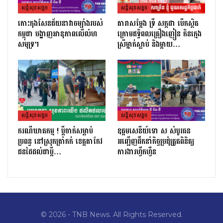
សន្តិសុខសង្គម
សន្តិសុខសង្គម
កោះកុងសែនជ័យនាវាចម្បាំងរបស់
តារាសម្ដែង ទ្រី សក្កដា បើកស្ថិត
កម្ពុជា បង្ហាញអានុភាពលើលំហ
ក្រោមឥទ្ធិពលគ្រឿងញៀន កិនក្មេង
សមុទ្រ។
ស្រីម្នាក់ស្លាប់ និងម្ដាយ…
សន្តិសុខសង្គម
សន្តិសុខសង្គម
ករណីឃាតកម្ម ! ប្ដីចាក់សម្លាប់
ឧត្តមសេនីយ៍ទោ ស សំបូរធន
ប្រពន្ធ នៅស្រុកត្រាំកក់ ខេត្តតាកែវ
អញ្ជើញដឹកនាំកិច្ចប្រជុំត្រួតពិនិត្យ​
ជនដៃដល់ជាប្ដី…
ការងារហ្វឹកហ្វឺន
© 2026 - TNB News. All Rights Reserved.