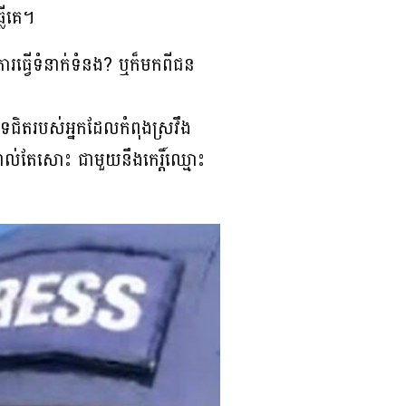
លីគេ។
រធ្វើទំនាក់ទំនង? ឬក៏មកពីជន
ពបិទជិតរបស់អ្នកដែលកំពុងស្រវឹង
ល់តែសោះ ជាមួយនឹងកេរ្តិ៍ឈ្មោះ