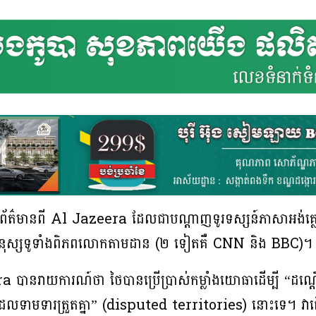
័ត៌មានពី Al Jazeera ដែលជាបណ្តាញទូរទស្សន៍ភាសាអង់គ្ល
មនុស្សទូទាំងពិភពលោកតាមដាន (២ ទៀតគឺ CNN និង BBC)។
 បានរាយការណ៍ថា ថៃបានប្រើប្រាស់កម្លាំងយោធាដើម្បី “ដណ្
លោះដែលទាមទារត្រួតគ្នា” (disputed territories) នោះទេ។ វាធ្