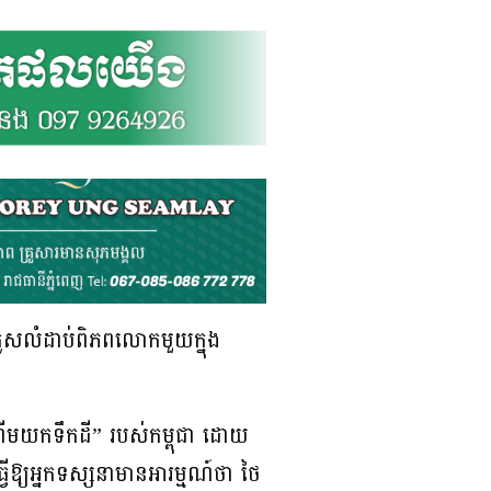
េសលំដាប់ពិភពលោកមួយក្នុង
តើមយកទឹកដី” របស់កម្ពុជា ដោយ
វើឱ្យអ្នកទស្សនាមានអារម្មណ៍ថា ថៃ