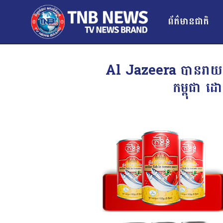
ព័ត៌មានជាតិ
Al Jazeera បានរាយកា
កម្ពុជា ដ