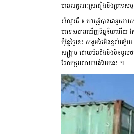
មានលក្ខណៈស្រដៀងនឹងប្រទេសមួយនៅ
សំណួរគឺ ៖ ហេតុអ្វីបានជាអ្នកកា
បរទេសបានឃើញទិន្នន័យហើយ តែ
ប៉ុន្តែថ្ងៃនេះ សង្គមថៃមិនខ្វល់ឡើយ
សង្គ្រាម ដោយមិនដឹងនិងមិនខ្វល់
ដែលត្រូវរលាយបង់បែបនេះ ៕