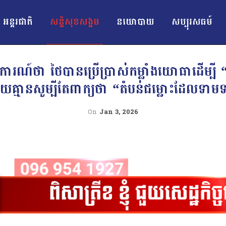
អន្ដរជាតិ
សន្តិសុខសង្គម
នយោបាយ
សប្បុរសធម៍
រណ៍ថា ថៃបានប្រើប្រាស់កម្លាំងយោធាដើម្បី 
ោយគ្មានសូម្បីតែពាក្យថា “តំបន់ជម្លោះដែលទាមទារ
On
Jan 3, 2026