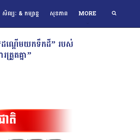
សិល្បៈ & កម្សាន្ត
សុខភាព
MORE
“ដណ្តើមយកទឹកដី” របស់
ត្រួតគ្នា”