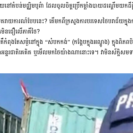
តំបន់មជ្ឈិមបូព៌ា ដែលចូលចិត្តប្រើកម្លាំងបាយដណ្តើមយកដីធ្
សែតរាយការណ៍បែបនេះ? តើមកពីក្រសួងការបរទេសថៃបរាជ័យក្នុងកា
មិនជឿលើភាគីថៃ?
 គឺកំពុងតែសម្ងំនៅក្នុង “សំបកកង់” (កង្កែបក្នុងអណ្តូង) ក្នុងពិភ
ថាអន្តរជាតិគេគិត ឬមើលមកថៃយ៉ាងណានោះទេ។ វាមិនស័ក្តិសមទា