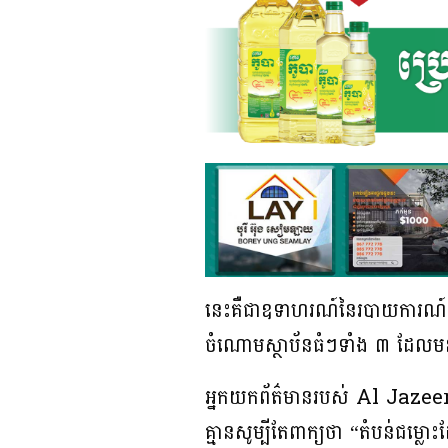
នេះគឺជាឧទាហរណ៍នៃរបាយការណ៍ព
ចំណោមស្ថាប័នធំៗទាំង ៣ ដែល
អ្នកយកព័ត៌មានរបស់ Al Jazeera
គ្មានសូម្បីតែពាក្យថា “តំបន់ជម្