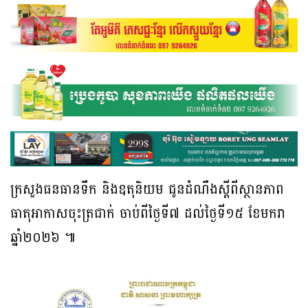
ក្រសួងធនធានទឹក និងឧតុនិយម ជូនដំណឹងស្តីពីស្ថានភាព
ធាតុអាកាសចុះត្រជាក់ ចាប់ពីថ្ងៃទី៧ ដល់ថ្ងៃទី១៥ ខែមករា
ឆ្នាំ២០២៦ ៕