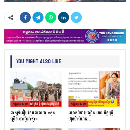
You Might Also Like
សន្តិសុខសង្គម
សន្តិសុខសង្គម
ពាក្យទំនៀមខ្មែរពោលថា «ភូត
លោកជំទាវបណ្ឌិត ពេជ ច័ន្ទមុន្នី
ច្រើន ចាញ់អាត្មា»
ហ៊ុនម៉ាណែត…