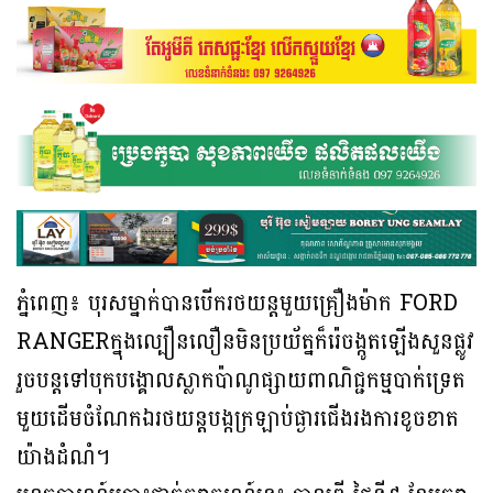
ភ្នំពេញ៖ បុរសម្នាក់បានបើករថយន្តមួយគ្រឿងម៉ាក FORD
RANGERក្នុងល្បឿនលឿនមិនប្រយ័ត្នក៏រ៉េចង្កូតឡើងសួនផ្លូវ
រួចបន្តទៅបុកបង្គោលស្លាកប៉ាណូផ្សាយពាណិជ្ជកម្មបាក់ទ្រេត
មួយដើមចំណែកឯរថយន្តបង្កក្រឡាប់ផ្ងារជើងរងការខូចខាត
យ៉ាងដំណំ។