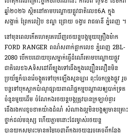
ហេតុការណ៍គ្រោះថ្នាក់ចរាចរណ៍នេះ កាលពី ថ្ងៃទី៩ ខែមករា
ឆ្នាំ២០២៦ ស្ថិតនៅតាមបណ្ដោយផ្លូវជាតិលេខ6A ក្នុង
សង្កាត់ ព្រែកលៀប ខណ្ឌ ជ្រោយ ចង្វារ រាជធានី ភ្នំពេញ ។
នៅមុនពេលកើតហេតុគេឃើញរថយន្តបង្កមួយគ្រឿងម៉ាក
FORD RANGER ពណ៌សពាក់ផ្លាកលេខ ភ្នំពេញ 2BL-
2080 បើកបរដោយបុរសម្នាក់ធ្វើដំណើរតាមបណ្តោយផ្លូវ
ជាតិលេខ៦Aទិសដៅពីត្បូងទៅជើងក្នុងល្បឿនលឿនមិន
ប្រយ័ត្នក៏បានរ៉េចង្កូតទៅបុកឡើងសួនច្បារ ពុះចែកទ្រូងផ្លូវ រួច
បន្តទៅបុកស្លាកប៉ាណូផ្សាយពាណិផ្ជកម្មបណ្តាលឲ្យបាក់ទ្រត
ចំនួនមួយដើម ចំណែកឯរថយន្តបង្កត្រូវបានក្រឡាប់ផ្ងារ
ជើងរងការខូចខាតយ៉ាងដំណំ សំណាងល្អមិនបង្កឲ្យមានគ្រោះ
ថ្នាក់ដល់មនុស្ស ហើយភ្លាមនោះដែរម្ចាស់រថយន្ត
បានយកសម្ភារះមានតម្លៃចេញពីក្នុងរថយន្តរួចគេចពីកន្លែង