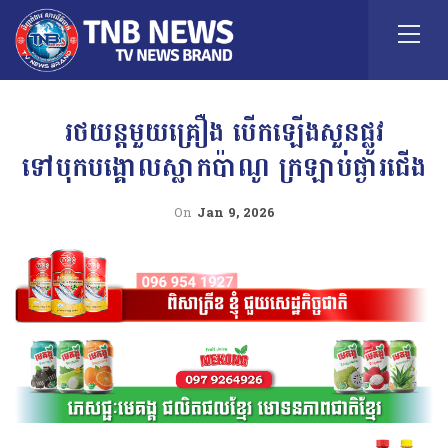
រថយន្តមួយគ្រឿង បេីកឡើងសួនផ្លូវ
ទៅបុកបង្គោលស្លាកប៉ាណូ ក្រឡាប់ផ្ងារជើង
On
Jan 9, 2026