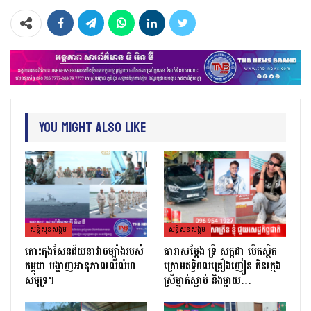
You Might Also Like
សន្តិសុខសង្គម
សន្តិសុខសង្គម
កោះកុងសែនជ័យនាវាចម្បាំងរបស់
តារាសម្ដែង ទ្រី សក្កដា បើកស្ថិត
កម្ពុជា បង្ហាញអានុភាពលើលំហ
ក្រោមឥទ្ធិពលគ្រឿងញៀន កិនក្មេង
សមុទ្រ។
ស្រីម្នាក់ស្លាប់ និងម្ដាយ…