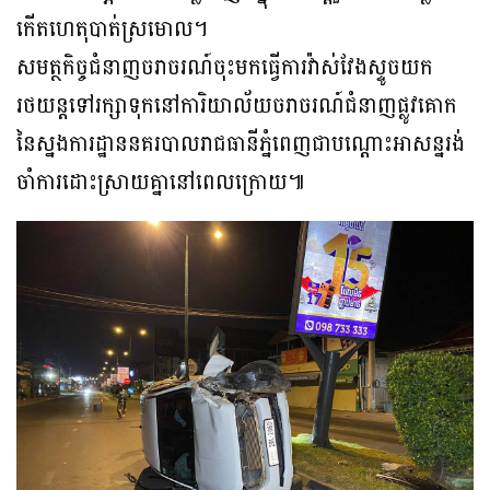
កើតហេតុបាត់ស្រមោល។
សមត្ថកិច្ចជំនាញចរាចរណ៍ចុះមកធ្វើការវ៉ាស់វែងស្ទូចយក
រថយន្តទៅរក្សាទុកនៅការិយាល័យចរាចរណ៍ជំនាញផ្លូវគោក
នៃស្នងការដ្ឋាននគរបាលរាជធានីភ្នំពេញជាបណ្ដោះអាសន្នរង់
ចាំការដោះស្រាយគ្នានៅពេលក្រោយ៕