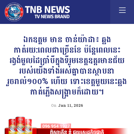
ឯកឧត្តម មាន ចាន់យ៉ាដា៖ ឆ្លង
កាត់រយ:ពេលជាច្រើនខែ ប៉ន្តែពេលនេះ
រង្វង់មួលដៃប្រាំបីក្នុងទីរួមខេត្តឧត្ដរមានជ័យ
របស់យើងទាំងអស់គ្នាបានស្ថាបនា
រួចរាល់១០០% ហើយ ទោះខេត្តមួយនេះឆ្លង
កាត់ភ្លើងសង្គ្រាមក៏ដោយ។
On
Jan 11, 2026