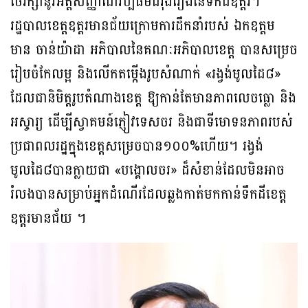
ថែរក្សានូវអត្តសញ្ញាណវប្បធម៌ដ៏រុងរឿងនៃទឹកដីឧត្ដរ។
រដ្ឋបាលខេត្តឧត្ដរមានជ័យក្រោមការដឹកនាំរបស់ ឯកឧត្ដម
មាន ចាន់យ៉ាដា អភិបាលនៃគណៈអភិបាលខេត្ត បានសម្រេច
រៀបចំកែលម្អ និងលើកតម្កើងរូបសំណាក់ «រង្វង់មូលដៃ៨»
ដែលជានិមិត្តរូបតំណាងខេត្ត ឱ្យកាន់តែមានភាពលេចធ្លោ និង
អស្ចារ្យ ដើម្បីស្វាគមន៍ភ្ញៀវទេសចរ និងជាទីមោទនភាពរបស់
ប្រជាពលរដ្ឋក្នុងខេត្តសម្រេចបាន១០០%ហើយ។ រង្វង់
មូលដៃ៨បានក្លាយជា «បង្គោលចរ» ដ៏សំខាន់ដែលមិនអាច
រំលងបានសម្រាប់អ្នកដំណើរដែលឆ្លងកាត់មកកាន់ទឹកដីខេត្ត
ឧត្ដរមានជ័យ ។