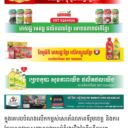
ក្នុងគោលបំណងលើកកម្ពស់សោភ័ណភាពទីរួមខេត្ត និងការ