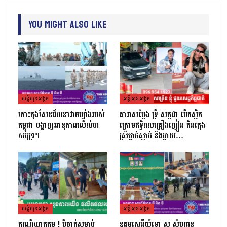
You Might Also Like
សន្តិសុខសង្គម
សន្តិសុខសង្គម
កោះកុងសែនជ័យនាវាចម្បាំងរបស់
តារាសម្ដែង ទ្រី សក្កដា បើកស្ថិត
កម្ពុជា បង្ហាញអានុភាពលើលំហ
ក្រោមឥទ្ធិពលគ្រឿងញៀន កិនក្មេង
សមុទ្រ។
ស្រីម្នាក់ស្លាប់ និងម្ដាយ…
សន្តិសុខសង្គម
សន្តិសុខសង្គម
ករណីឃាតកម្ម ! ប្ដីចាក់សម្លាប់
ឧត្តមសេនីយ៍ទោ ស សំបូរធន