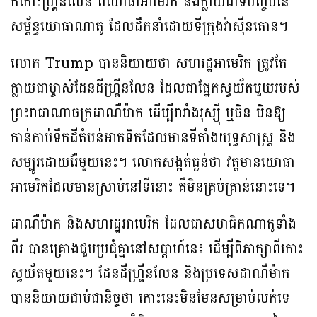
កកោះហ្គ្រីនលែន ពីយោធាអាមេរិក នឹងក្លាយជាទីបញ្ចប់នៃ
សម្ព័ន្ធយោធាណាតូ ដែលដឹកនាំដោយទីក្រុងវ៉ាស៊ីនតោន។
លោក Trump បាននិយាយថា សហរដ្ឋអាមេរិក ត្រូវតែ
ក្លាយជាម្ចាស់ដែនដីហ្រ្គីនលែន ដែលជាផ្នែកស្វយ័តមួយរបស់
ព្រះរាជាណាចក្រដាណឺម៉ាក ដើម្បីរារាំងរុស្ស៊ី ឬចិន មិនឱ្យ
កាន់កាប់ទឹកដីតំបន់អាកទិកដែលមានទីតាំងយុទ្ធសាស្ត្រ និង
សម្បូរដោយរ៉ែមួយនេះ។ លោកសង្កត់ធ្ងន់ថា វត្តមានយោធា
អាមេរិកដែលមានស្រាប់នៅទីនោះ គឺមិនគ្រប់គ្រាន់នោះទេ។
ដាណឺម៉ាក និងសហរដ្ឋអាមេរិក ដែលជាសមាជិកណាតូទាំង
ពីរ បានគ្រោងជួបប្រជុំគ្នានៅសប្តាហ៍នេះ ដើម្បីពិភាក្សាពីកោះ
ស្វយ័តមួយនេះ។ ដែនដីហ្គ្រីនលែន និងប្រទេសដាណឺម៉ាក
បាននិយាយជាប់ជានិច្ចថា កោះនេះមិនមែនសម្រាប់លក់ទេ