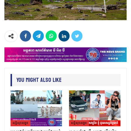
You Might Also Like
សន្តិសុខសង្គម
សន្តិសុខសង្គម