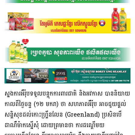
ស្នងការអឺរ៉ុបទទួលបន្ទុកការពារជាតិ និងអវកាស បាននិយាយ
កាលពីថ្ងៃចន្ទ (១២ មករា) ថា សហភាពអឺរ៉ុប អាចជួយផ្តល់
សន្តិសុខដល់កោះហ្គ្រីនលែន (Greenland) ប្រសិនបើ
ដាណឺម៉ាកស្នើសុំ ដោយព្រមានថា ការដណ្តើមយ