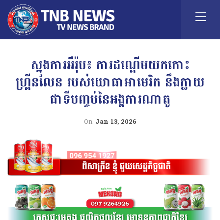
ស្នងការអឺរ៉ុប៖ ការដណ្តើមយកកោះ
ហ្រ្គីនលែន របស់យោធាអាមេរិក នឹងក្លាយ
ជាទីបញ្ចប់នៃអង្គការណាតូ
On
Jan 13, 2026