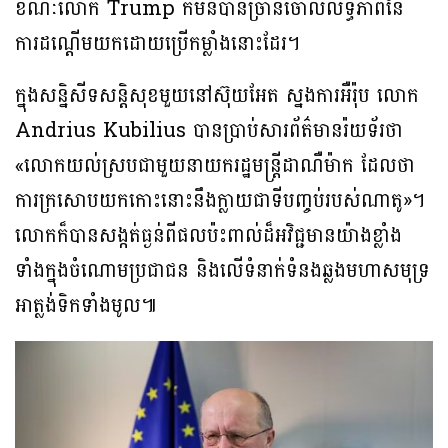
ខណៈលោក Trump ក៏មិនបានច្រានចោលលទ្ធភាពនៃ
ការដណ្តើមយកដោយប្រើកម្លាំងនោះដែរ។
ក្នុងសន្និសីទសន្តិសុខមួយនៅស៊ុយអែត ស្នងការអឺរ៉ុប លោក
Andrius Kubilius បានប្រាប់សារព័ត៌មានរ៉យទ័រថា
«លោកយល់ស្របជាមួយនាយករដ្ឋមន្ត្រីដាណឺម៉ាក ដែលថា
ការក្រសោបយកកោះនោះនឹងក្លាយជាទីបញ្ចប់របស់ណាតូ»។
លោកក៏បានសង្កត់ធ្ងន់ពីផលប៉ះពាល់ដ៏អវិជ្ជមានយ៉ាងខ្លាំង
ទាំងក្នុងចំណោមប្រជាជន និងលើទំនាក់ទំនងឆ្លងមហាសមុទ្រ
អាត្លង់ទិកទាំងមូល៕