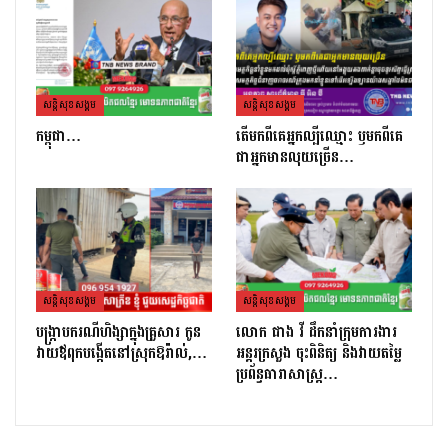
សន្តិសុខសង្គម
សន្តិសុខសង្គម
កម្ពុជា…
តេីមកពីគេអ្នកល្បីឈ្មោះ​ ឫមកពីគេ
ជាអ្នកមានលុយច្រេីន​…
សន្តិសុខសង្គម
សន្តិសុខសង្គម
បង្ក្រាបករណីហិង្សាក្នុងគ្រួសារ កូន
លោក ផាង វី ដឹកនាំក្រុមការងារ
វាយឪពុកបង្កើតនៅស្រុកឱរ៉ាល់,…
អន្តរក្រសួង ចុះពិនិត្យ និងវាយតម្លៃ
ប្រព័ន្ធធារាសាស្ត្រ…