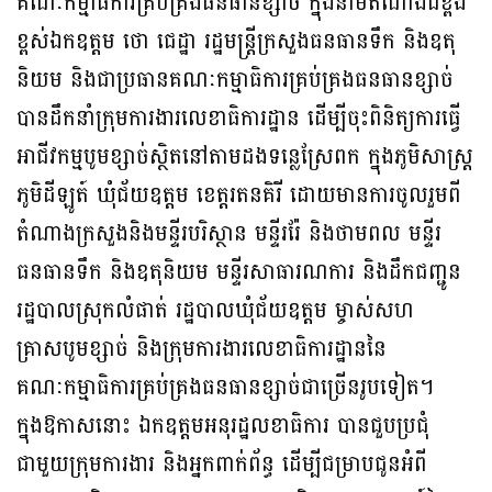
គណៈកម្មាធិការគ្រប់គ្រងធនធានខ្សាច់ ក្នុងនាមតំណាងដ៏ខ្ពង់
ខ្ពស់ឯកឧត្តម ថោ ជេដ្ឋា រដ្ឋមន្ត្រីក្រសួងធនធានទឹក និងឧតុ
និយម និងជាប្រធានគណៈកម្មាធិការគ្រប់គ្រងធនធានខ្សាច់
បានដឹកនាំក្រុមការងារលេខាធិការដ្ឋាន ដើម្បីចុះពិនិត្យការធ្វើ
អាជីវកម្មបូមខ្សាច់ស្ថិតនៅតាមដងទន្លេស្រែពក ក្នុងភូមិសាស្ត្រ
ភូមិដីឡូត៍ ឃុំជ័យឧត្តម ខេត្តរតនគិរី ដោយមានការចូលរួមពី
តំណាងក្រសួងនិងមន្ទីរបរិស្ថាន មន្ទីររ៉ែ និងថាមពល មន្ទីរ
ធនធានទឹក និងឧតុនិយម មន្ទីរសាធារណការ និងដឹកជញ្ជូន
រដ្ឋបាលស្រុកលំផាត់ រដ្ឋបាលឃុំជ័យឧត្តម ម្ចាស់សហ
គ្រាសបូមខ្សាច់ និងក្រុមការងារលេខាធិការដ្ឋាននៃ
គណៈកម្មាធិការគ្រប់គ្រងធនធានខ្សាច់ជាច្រើនរូបទៀត។
ក្នុងឱកាសនោះ ឯកឧត្តមអនុរដ្ឋលខាធិការ បានជួបប្រជុំ
ជាមួយក្រុមការងារ និងអ្នកពាក់ព័ន្ធ ដើម្បីជម្រាបជូនអំពី