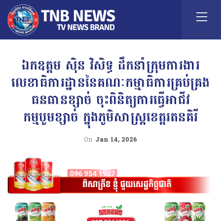
ឯកឧត្តម ស៊ិន វិសិទ្ធ ដឹកនាំក្រុមការងារ
លេខាធិការដ្ឋាននៃគណៈកម្មាធិការគ្រប់គ្រង
ធនធានខ្សាច់ ចុះពិនិត្យការធ្វើអាជីវ
កម្មបូមខ្សាច់ ក្នុងភូមិសាស្ត្រខេត្តរតនគិរី
On
Jan 14, 2026