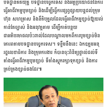
បទដ្ឋានគតិយុត្ត បទដ្ឋានបច្ចេកទេស និងអត្ថប្រយោជន៍នៃការ
ធ្វើអាជីវកម្មបូមខ្សាច់ និងដើម្បីធ្វើការផ្សព្វផ្សាយបន្តដល់ក្រុម
ហ៊ុន សហគ្រាស និងនីតិបុគ្គលដែលធ្វើអាជីវកម្មខ្សាច់ឱ្យយល់
កាន់តែច្បាស់ និងអនុវត្តតាម ដើម្បីកាត់បន្ថយ
ជាអតិបរមាផលប៉ះពាល់ដែលបណ្តាលមកពីការបូមខ្សាច់មិន
គោរពតាមបទដ្ឋានបច្ចេកទេស។ ទន្ទឹមនឹងនេះ ឯកឧត្តមអនុ
រដ្ឋលេខាធិការ និងក្រុមការងារ ក៏បានចុះពិនិត្យផ្ទាល់ដល់ទី
តាំងធ្វើអាជីវកម្មបូមខ្សាច់ ទីតាំងស្តុករក្សាទុកខ្សាច់ និងការ
គ្រប់គ្រងខ្សាច់ផងដែរ៕