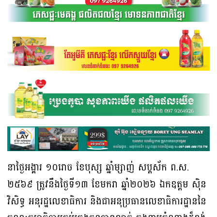
នាថ្ងៃអង្គារ ១០រោច ខែបុស្ស ឆ្នាំម្សាញ់ សប្តស័ក ព.ស.
២៥៦៩ ត្រូវនឹងថ្ងៃទី១៣ ខែមករា ឆ្នាំ២០២៦ ឯកឧត្តម ស៊ិន
វិសិទ្ធ អនុរដ្ឋលេខាធិការ និងជាអនុប្រធានលេខាធិការដ្ឋាននៃ