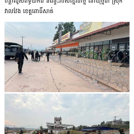
បន្លាលួសព័ទ្ធយកដី និងផ្ទះរបស់ខ្មែរជាថ្មី នៅឃុំថ្មដា ស្រុក
វាលវែង ខេត្តពោធិ៍សាត់