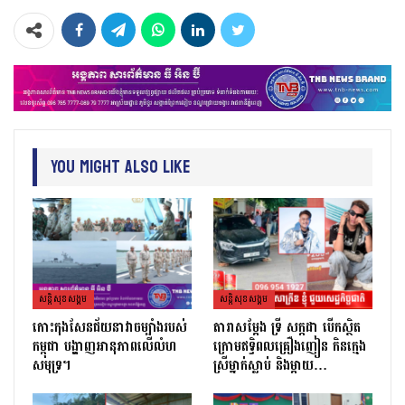
You Might Also Like
សន្តិសុខសង្គម
សន្តិសុខសង្គម
កោះកុងសែនជ័យនាវាចម្បាំងរបស់
តារាសម្ដែង ទ្រី សក្កដា បើកស្ថិត
កម្ពុជា បង្ហាញអានុភាពលើលំហ
ក្រោមឥទ្ធិពលគ្រឿងញៀន កិនក្មេង
សមុទ្រ។
ស្រីម្នាក់ស្លាប់ និងម្ដាយ…