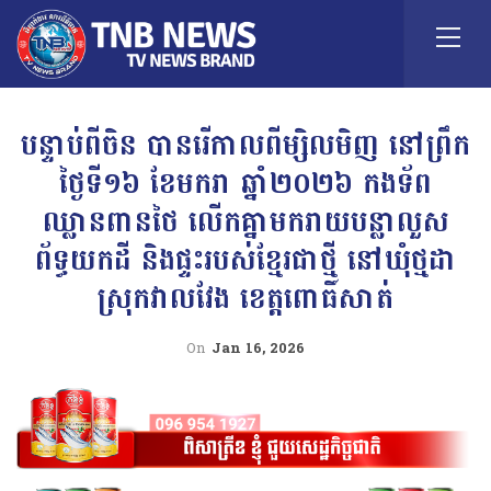
បន្ទាប់ពីចិន បានរើកាលពីម្សិលមិញ នៅព្រឹក
ថ្ងៃទី១៦ ខែមករា ឆ្នាំ២០២៦ កងទ័ព
ឈ្លានពានថៃ លើកគ្នាមករាយបន្លាលួស
ព័ទ្ធយកដី និងផ្ទះរបស់ខ្មែរជាថ្មី នៅឃុំថ្មដា
ស្រុកវាលវែង ខេត្តពោធិ៍សាត់
On
Jan 16, 2026