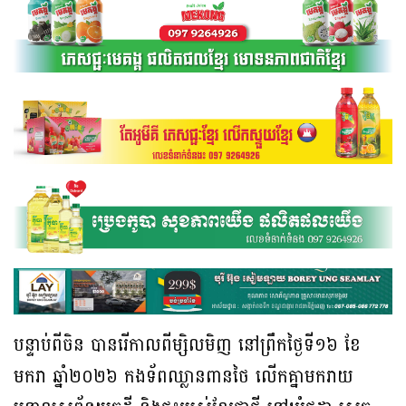
បន្ទាប់ពីចិន បានរើកាលពីម្សិលមិញ នៅព្រឹកថ្ងៃទី១៦ ខែ
មករា ឆ្នាំ២០២៦ កងទ័ពឈ្លានពានថៃ លើកគ្នាមករាយ