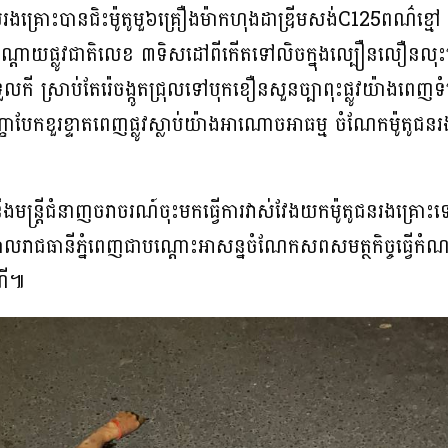
រោះបានជិះម៉ូតូមួ៦គ្រឿងម៉ាកហុងដាឌ្រីមសង់C125ពណ៌ខ្មៅ ព
ាមបណ្ដោយផ្លូវជាតិលេខ ៣ទិសដៅពីកើតទៅលិចក្នុងល្បឿនលឿន
 ស្រាប់តែរ៉េចង្កូតជ្រុលទៅបុកខឿនសួនច្បាពុះផ្លូវយ៉ាងពេញទ
បែកខួរខ្ទាតពេញផ្លូវស្លាប់យ៉ាងអាណោចអាធម្ម ចំណែកម៉ូតូជនរ
ឹងមន្ត្រីជំនាញចរាចរណ៍ចុះមកធ្វើការវាស់វែងយកម៉ូតូជនរងគ្រោ
បាលរាជធានីភ្នំពេញជាបណ្ដោះអាសន្នចំណែកសពសមត្ថកិច្ចធ្វើកំណត
ណី៕