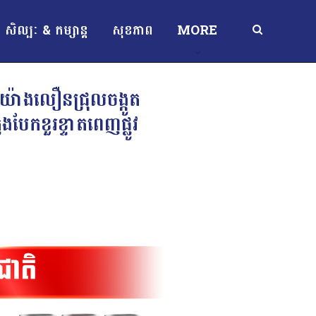
សិល្បៈ & កម្សាន្ត
សុខភាព
MORE
តូយ៉ាងលឿនជ្រុលចង្កូត
ែកខួរខ្ទាតពេញផ្លូវ