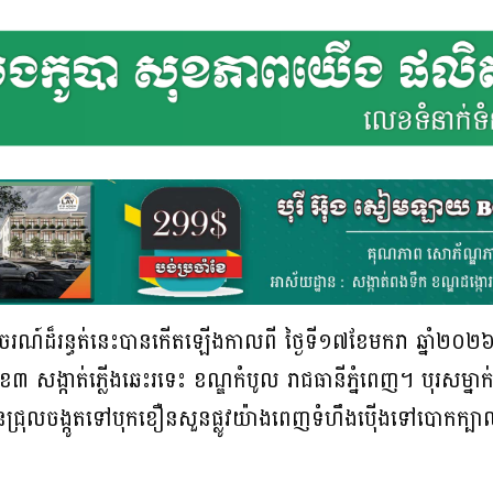
់ចរាចរណ៍ដ៏រន្ធត់នេះបានកើតឡើងកាលពី ថ្ងៃទី១៧ខែមករា ឆ្នា
េខ៣ សង្កាត់ភ្លើងឆេះរទេះ ខណ្ឌកំបូល រាជធានីភ្នំពេញ។ បុរសម្នាក
ជ្រុលចង្កូតទៅបុកខឿនសួនផ្លូវយ៉ាងពេញទំហឹងប៉ើងទៅបោកក្បាល