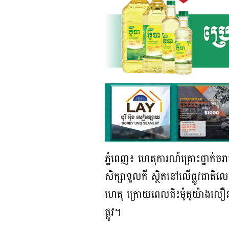
ភ្នំពេញ៖ ហេតុការណ៍គ្រោះថ្នាក
សិក្សាទួលកី ស្ថិតនៅលើផ្លូវជាតិល
ហេតុ ក្រោយពេលជិះម៉ូតូយ៉ាងលឿន
ផ្លូវ។