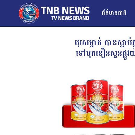
ព័ត៌មានជាតិ
បុរសម្នាក់ បានស្លាប
ទៅបុកខឿនសួនផ្លូវយ