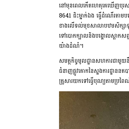
នៅមុនពេលកើតហេតុគេឃើញបុរសរងគ្
8641 ជិះម្នាក់ឯង ធ្វើដំណើរត
ខាងលើទល់មុខសាលាបឋមសិក្សាទួលកី
ទៅបោកក្បាលនិងបង្គោលស្លាកសញ្ញា
យ៉ាងដំណំ។
សមត្ថកិច្ចមូលដ្ឋានសហការជាមួយន
ជំនាញផ្លូវគោកនៃស្នងការដ្ឋាននគ
គ្រួសារយកទៅធ្វើបុណ្យតាមប្រពៃ