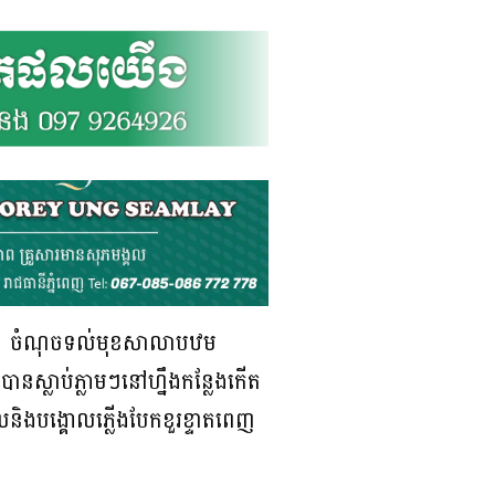
ំ២០២៦ ចំណុចទល់មុខសាលាបឋម
់បានស្លាប់ភ្លាមៗនៅហ្នឹងកន្លែងកើត
និងបង្គោលភ្លើងបែកខួរខ្ទាតពេញ