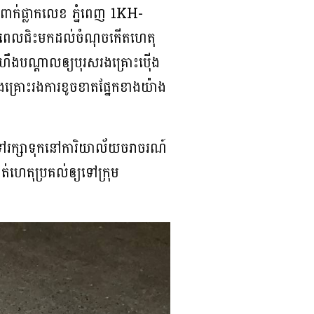
ាក់ផ្លាកលេខ ភ្នំពេញ 1KH-
លុះពេលជិះមកដល់ចំណុចកើតហេតុ
ំហឹងបណ្ដាលឲ្យបុរសរងគ្រោះប៉ើង
ងគ្រោះរងការខូចខាតផ្នែកខាងយ៉ាង
ះទៅរក្សាទុកនៅការិយាល័យចរាចរណ៍
់ហេតុប្រគល់ឲ្យទៅក្រុម