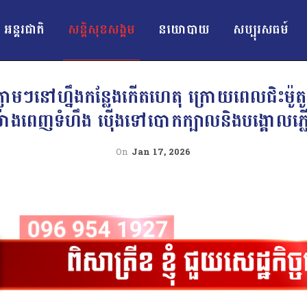
អន្ដរជាតិ
សន្តិសុខសង្គម
នយោបាយ
សប្បុរសធម៍
់ភ្លាមៗនៅហ្នឹងកន្លែងកើតហេតុ ក្រោយពេលជិះម៉ូ
៉ាងពេញទំហឹង ប៉ើងទៅបោកក្បាលនិងបង្គោលភ្លើងប
On
Jan 17, 2026