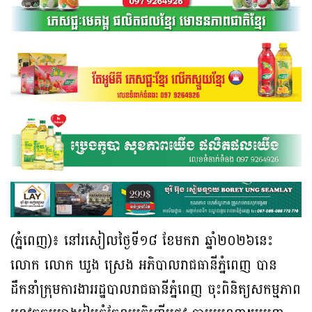
(ភ្នំពេញ)៖ នៅរសៀលថ្ងៃទី១៨ ខែមករា ឆ្នាំ២០២៦នេះ
លោក លោក ឃួង ស្រេង អភិបាលរាជធានីភ្នំពេញ បាន
ដឹកនាំក្រុមការងាររដ្ឋបាលរាជធានីភ្នំពេញ ចុះពិនិត្យសកម្មភាព