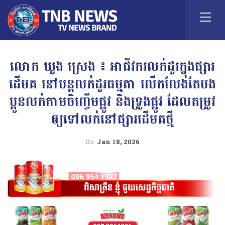
លោក ឃួង ស្រេង ៖ អាជីវករលក់ដូរក្នុងផ្សារ
ដើមគ នៅបន្តលក់ដូរធម្មតា លើកលែងតែបង
ប្អូនលក់តាមចិញ្ចើមផ្លូវ និងទ្រូងផ្លូវ ដែលតម្រូវ
ឲ្យទៅលក់នៅផ្សារដើមគថ្មី
On
Jan 18, 2026