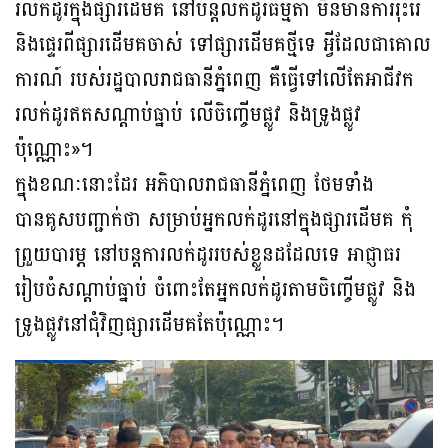
រលក់ដូរក្នុងផ្សារដើមគ នៅបន្តលក់ដូរធម្មតា មិនមានការរុះរើ
និងផ្ទេរពីផ្សារដើមគចាស់ ទៅផ្សារដើមគថ្មីទេ អ្វីដែលជាគោល
ការណ៍ របស់រដ្ឋបាលរាជធានីភ្នំពេញ គឺធ្វើទៅលើតែអាជីវក
រលក់ដូរឥតសណ្តាប់ធ្នាប់ លើចិញ្ចើមផ្លូវ និងទ្រូងផ្លូវ
ប៉ុណ្ណោះ»។
ក្នុងខណៈនោះដែរ អភិបាលរាជធានីភ្នំពេញ ថែមទាំង
បានគូសបញ្ជាក់ថា សម្រាប់អ្នកលក់ដូរនៅក្នុងផ្សារដើមគ កុំ
ព្រួយបារម្ភ នៅបន្តការលក់ដូររបស់ខ្លួនដដែលទេ អាជ្ញាធរ
រៀបចំសណ្តាប់ធ្នាប់ ចំពោះតែអ្នកលក់ដូរតាមចិញ្ចើមផ្លូវ និង
ទ្រូងផ្លូវនៅជុំវិញផ្សារដើមគតែប៉ុណ្ណោះ។