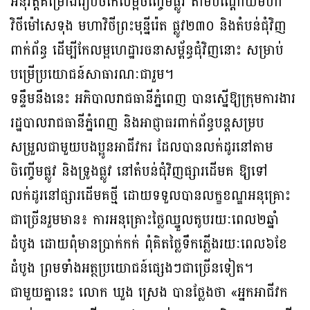
អនុវត្តគម្រោងរៀបចំកែលម្អចិញ្ចេីមផ្លូវ តាមបណ្ដោយមហា
វិថីម៉ៅសេទុង មហាវិថីព្រះមុន្នីរ៉េត ផ្លូវ២៣០ និងតំបន់ជុំវិញ
ពាក់ព័ន្ធ ដើម្បីកែលម្អហេដ្ឋារចនាសម្ព័ន្ធជុំវិញនោះ សម្រាប់
បម្រេីប្រយោជន៍សាធារណៈជារួម។
ទន្ទឹមនឹងនេះ អភិបាលរាជធានីភ្នំពេញ បានស្នើឱ្យក្រុមការងារ
រដ្ឋបាលរាជធានីភ្នំពេញ និងអាជ្ញាធរពាក់ព័ន្ធបន្តសម្រប
សម្រួលជាមួយបងប្អូនអាជីវករ ដែលបានលក់ដូរនៅតាម
ចិញ្ចេីមផ្លូវ និងទ្រូងផ្លូវ នៅតំបន់ជុំវិញផ្សារដើមគ ឱ្យទៅ
លក់ដូរនៅផ្សារដេីមគថ្មី ដោយទទួលបានលក្ខខណ្ឌអនុគ្រោះ
ជាច្រេីនរួមមាន៖ ការអនុគ្រោះថ្លៃឈ្នួលតូបរយៈពេល២ឆ្នាំ
ដំបូង ដោយពុំមានប្រាក់កក់ ពុំគិតថ្លៃទឹកភ្លេីងរយៈពេល៦ខែ
ដំបូង ព្រមទាំងអត្ថប្រយោជន៍ផ្សេងៗជាច្រេីនទៀត។
ជាមួយគ្នានេះ លោក ឃួង ស្រេង បានថ្លែងថា «អ្នកអាជីវក