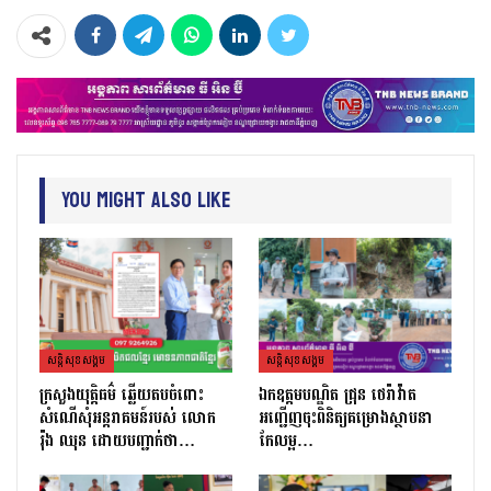
You Might Also Like
សន្តិសុខសង្គម
សន្តិសុខសង្គម
ក្រសួងយុត្តិធម៌ ឆ្លើយតបចំពោះ
ឯកឧត្តមបណ្ឌិត ជ្រុន ថេរ៉ាវ៉ាត
សំណើសុំអន្តរាគមន៍របស់ លោក
អញ្ជើញចុះពិនិត្យគម្រោងស្ថាបនា
រ៉ុង ឈុន ដោយបញ្ជាក់ថា…
កែលម្អ…