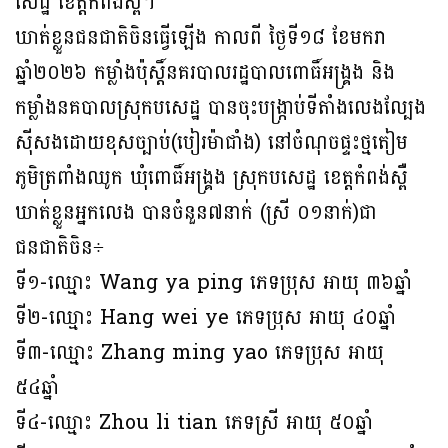
សេដ្ឋ ខេត្តកំពង់ស្ពឺ។
ឃាត់ខ្លួនជនជាតិចិនធ្វើឡើង កាលពី ថ្ងៃទី១៨ ខែមករា
ឆ្នាំ២០២៦ កម្លាំងប៉ុស្តិ៍នគរបាលរដ្ឋបាលពោធិ៍អង្រ្គង និង
កម្លាំងនគបាលស្រុកបសេដ្ឋ បានចុះបង្រ្កាប់ទីតាំងលេងល្បែង
ស៊ីសងដោយខុសច្បាប់(បៀរម៉ាជាំង) នៅចំណុចផ្ទះថ្មតៀម
ភូមិត្រពាំងឈូក ឃុំពោធិ៍អង្រ្គង ស្រុកបសេដ្ឋ ខេត្តកំពង់ស្ពឺ
ឃាត់ខ្លួនអ្នកលេង បានចំនួន៧នាក់ (ស្រី ០១នាក់)ជា
ជនជាតិចិន÷
ទី១-ឈ្មោះ Wang ya ping ភេទប្រុស អាយុ ៣៦ឆ្នាំ
ទី២-ឈ្មោះ Hang wei ye ភេទប្រុស អាយុ ៤០ឆ្នាំ
ទី៣-ឈ្មោះ Zhang ming yao ភេទប្រុស អាយុ
៥៤ឆ្នាំ
ទី៤-ឈ្មោះ Zhou li tian ភេទស្រី អាយុ ៥០ឆ្នាំ