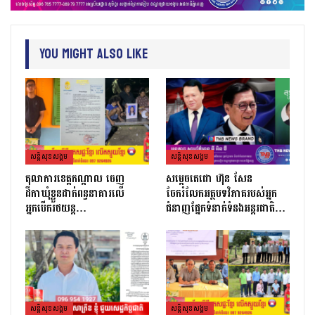
You Might Also Like
សន្តិសុខសង្គម
សន្តិសុខសង្គម
តុលាការខេត្តកណ្ដាល ចេញ
សម្តេចតេជោ ហ៊ុន សែន
ដីកាឃុំខ្លួនដាក់ពន្ធនាគារលើ
ចែករំលែកអត្ថបទវិភាគរបស់អ្នក
អ្នកបើករថយន្ត…
ជំនាញផ្នែកទំនាក់ទំនងអន្តរជាតិ…
សន្តិសុខសង្គម
សន្តិសុខសង្គម