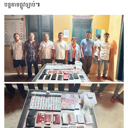
បន្តតាមផ្លូវច្បាប់៕