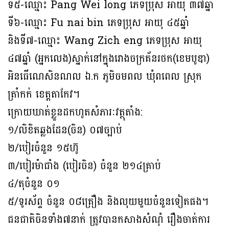
ទី៥-ឈ្មោះ Pang Wei long ភេទប្រុស អាយុ ៣៧ឆ្នាំ
ទី៦-ឈ្មោះ Fu nai bin ភេទប្រុស អាយុ ៤៥ឆ្នាំ
និងទី៧-ឈ្មោះ Wang Zich eng ភេទប្រុស អាយុ
៤៧ឆ្នាំ (អ្នកលេង)ស្នាក់នៅក្នុងរោងចក្រគ័នរថក(ខេមបូឌា)
អិនធើណេសិនណល ឯ.ក ភូមិចមពល ឃុំពពេល ស្រុក
ត្រាំកក់ ខេត្តតាកែវ។
ក្រោយឃាត់ខ្លួនដកហូតសំភារៈវត្ថុតាំង:
១/លិខិតឆ្លងដែន(ចិន) ០៧ច្បាប់
២/បៀរចំនួន ១៥ហ៊ូ
៣/បៀរម៉ាជាំង (បៀរចិន) ចំនួន ២១៤គ្រាប់
៤/តុចំនួន ០១
៥/ទូរស័ព្ទ ចំនួន ០៨គ្រឿង និងលុយមួយចំនួនទៀតផង។
ជនជាតិចិនទាំង៧នាក់ ត្រូវបានកសាងសំណុំ រឿងចាត់ការ