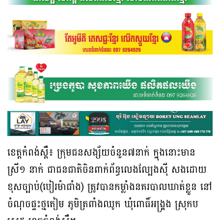
ខេត្តកំពង់ស្ពឺ៖ ក្រុមជនសង្ស័យចំនួន៧នាក់ ក្នុងនោះមាន
ស្រី១ នាក់ ជាជនជាតិចិនពាក់ព័ន្ធលេងល្បែងស៊ី សងដោយ
ខុសច្បាប់(បៀរម៉ាជាំង) ត្រូវបានកម្លាំងនគរបាលឃាត់ខ្លួន នៅ
ចំណុចផ្ទះថ្មតៀម ភូមិត្រពាំងឈូក ឃុំពោធិ៍អង្រ្គង ស្រុកប