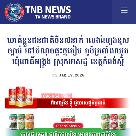
ឃាត់ខ្លួនជនជាតិចិន៧នាក់ លេងល្បែងខុស
ច្បាប់ នៅចំណុចផ្ទះថ្មតៀម ភូមិត្រពាំងឈូក
ឃុំពោធិ៍អង្រ្គង ស្រុកបសេដ្ឋ ខេត្តកំពង់ស្ពឺ
On
Jan 19, 2026