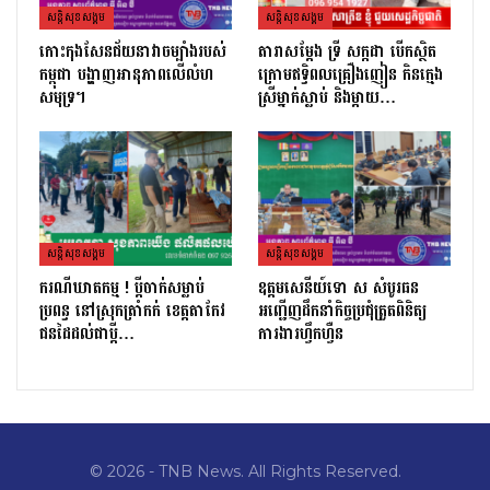
សន្តិសុខសង្គម
សន្តិសុខសង្គម
កោះកុងសែនជ័យនាវាចម្បាំងរបស់
តារាសម្ដែង ទ្រី សក្កដា បើកស្ថិត
កម្ពុជា បង្ហាញអានុភាពលើលំហ
ក្រោមឥទ្ធិពលគ្រឿងញៀន កិនក្មេង
សមុទ្រ។
ស្រីម្នាក់ស្លាប់ និងម្ដាយ…
សន្តិសុខសង្គម
សន្តិសុខសង្គម
ករណីឃាតកម្ម ! ប្ដីចាក់សម្លាប់
ឧត្តមសេនីយ៍ទោ ស សំបូរធន
ប្រពន្ធ នៅស្រុកត្រាំកក់ ខេត្តតាកែវ
អញ្ជើញដឹកនាំកិច្ចប្រជុំត្រួតពិនិត្យ​
ជនដៃដល់ជាប្ដី…
ការងារហ្វឹកហ្វឺន
© 2026 - TNB News. All Rights Reserved.