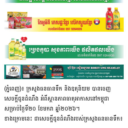
(ភ្នំពេញ)៖ ក្រសួងធនធានទឹក និងឧតុនិយម បានចេញ
សេចក្តីជូនដំណឹង អំពីស្ថានភាពធាតុអាកាសនៅកម្ពុជា
សម្រាប់ថ្ងៃទី២០ ខែមករា ឆ្នាំ២០២៦។
ខាងក្រោមនេះ ជាសេចក្តីជូនដំណឹងរបស់ក្រសួងធនធានទឹក៖