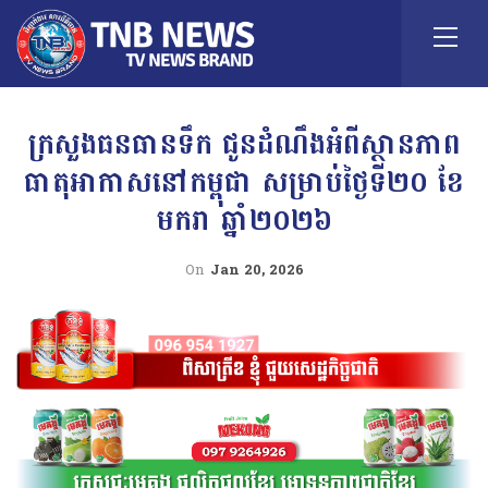
ក្រសួងធនធានទឹក ជូនដំណឹងអំពីស្ថានភាព
ធាតុអាកាសនៅកម្ពុជា សម្រាប់ថ្ងៃទី២០ ខែ
មករា ឆ្នាំ២០២៦
On
Jan 20, 2026