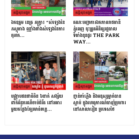
សន្តិសុខសង្គម
សន្តិសុខសង្គម
ឯកឧត្តម នេត្រ ភក្រ្តា៖ “សំឡេងនៃ
គណៈបញ្ជាការឯកភាពរាជធានី
ភស្តុតាង ឮខ្លាំងជាងសំឡេងនៃការ
ភ្នំពេញ ចុះត្រួតពិនិត្យរដ្ឋបាល
កុហក…
ទីតាំងខុនដូរ THE PARK
WAY…
សន្តិសុខសង្គម
សន្តិសុខសង្គម
បង្ក្រាបជនជាតិចិន ៦នាក់ សង្ស័យ
ខ្មាន់កាំភ្លើង និងមនុស្សម្នាក់បាន
ពាក់ព័ន្ធករណីចាប់ជំរឹត នៅអគារ
ស្លាប់ ក្នុងហេតុការណ៍បាញ់ប្រហារ
មួយកន្លែងក្បែរមាត់ទន្លេ…
នៅសាលារៀន ប្រទេសថៃ