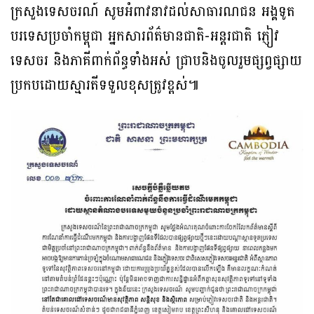
ក្រសួងទេសចរណ៍ សូមអំពាវនាវដល់សាធារណជន អង្គទូត
បរទេសប្រចាំកម្ពុជា អ្នកសារព័ត៌មានជាតិ-អន្តរជាតិ ភ្ញៀវ
ទេសចរ និងភាគីពាក់ព័ន្ធទាំងអស់ ជ្រាបនិងចូលរួមផ្សព្វផ្សាយ
ប្រកបដោយស្មារតីទទួលខុសត្រូវខ្ពស់៕