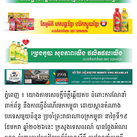
ភ្នំពេញ ៖ យោងតាមសេចក្តីបំភ្លឺឆ្លើយតប ចំពោះការណែនាំ
ពាក់ព័ន្ធ នឹងការធ្វើដំណើរមកកម្ពុជា ដោយស្ថានតំណាង
បរទេសមួយចំនួន ប្រចាំព្រះរាជាណាចក្រកម្ពុជា នាថ្ងៃទី១៩
ខែមករា ឆ្នាំ២០២៦នេះ ក្រសួងទេសចរណ៍ បានថ្លែងអំណរ