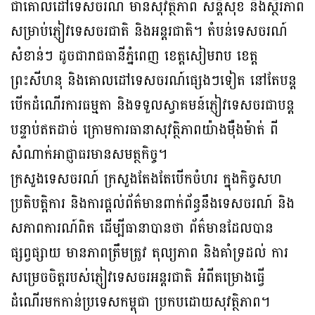
ជាគោលដៅទេសចរណ៍ មានសុវត្ថិភាព សន្តិសុខ និងស្ថិរភាព
សម្រាប់ភ្ញៀវទេសចរជាតិ និងអន្តរជាតិ។ តំបន់ទេសចរណ៍
សំខាន់ៗ ដូចជារាជធានីភ្នំពេញ ខេត្តសៀមរាប ខេត្ត
ព្រះសីហនុ និងគោលដៅទេសចរណ៍ផ្សេងៗទៀត នៅតែបន្ត
បើកដំណើរការធម្មតា និងទទួលស្វាគមន៍ភ្ញៀវទេសចរជាបន្ត
បន្ទាប់ឥតដាច់ ក្រោមការធានាសុវត្ថិភាពយ៉ាងម៉ឺងម៉ាត់ ពី
សំណាក់អាជ្ញាធរមានសមត្ថកិច្ច។
ក្រសួងទេសចរណ៍ ក្រសួងតែងតែបើកចំហរ ក្នុងកិច្ចសហ
ប្រតិបត្តិការ និងការផ្តល់ព័ត៌មានពាក់ព័ន្ធនឹងទេសចរណ៍ និង
សភាពការណ៍ពិត ដើម្បីធានាបានថា ព័ត៌មានដែលបាន
ផ្សព្វផ្សាយ មានភាពត្រឹមត្រូវ តុល្យភាព និងគាំទ្រដល់ ការ
សម្រេចចិត្តរបស់ភ្ញៀវទេសចរអន្តរជាតិ អំពីគម្រោងធ្វើ
ដំណើរមកកាន់ប្រទេសកម្ពុជា ប្រកបដោយសុវត្ថិភាព។