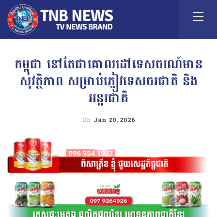
កម្ពុជា នៅតែជាគោលដៅទេសចរណ៍មាន
សុវត្ថិភាព សម្រាប់ភ្ញៀវទេសចរជាតិ និង
អន្តរជាតិ
On
Jan 20, 2026