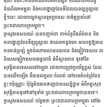
គុណ ចំពោះការចែករំលែកព័ត៌មានស្តីពី ការណែនាំការធ្វើ
ដំណើរមកកម្ពុជា និងការបង្ហាញផែនទីដែលបានផ្សព្វផ្សាយ
ថ្មីៗនេះ ដោយបណ្តាស្ថានទូតប្រទេស ជាមិត្តប្រចាំនៅ
ព្រះរាជាណាចក្រកម្ពុជា។
ក្រសួងទេសចរណ៍ បានបញ្ជាក់ថា ពាក់ព័ន្ធនឹងព័ត៌មាន និង
ការបង្ហាញផែនទីផ្សព្វផ្សាយ នាពេលកន្លងមក អាចបង្កឱ្យមាន
ការភាន់ច្រឡំ ក្នុងចំណោមសាធារណជន និងភ្ញៀវទេសចរ ជា
ពិសេសភ្ញៀវទេសចរអន្តរជាតិ អំពីស្ថានភាព ទូទៅនៃ
សុវត្ថិភាពទេសចរនៅកម្ពុជា ដោយការប្រុងប្រយ័ត្នខ្ពស់ ដែល
បានលើកឡើង គឺមានលក្ខណៈកំណត់ នៅតាមតំបន់ព្រំដែន
ខ្លះៗប៉ុណ្ណោះ ប៉ុន្តែមិនអាចទាញជាការសន្និដ្ឋាន អំពីកត្តាសុខ
សុវត្ថិភាពទូទៅនៅទូទាំង ព្រះរាជាណាចក្រកម្ពុជាបានទេ។
ក្រសួងទេសចរណ៍ បន្ថែមថា ព្រះរាជាណាចក្រកម្ពុជា នៅតែ