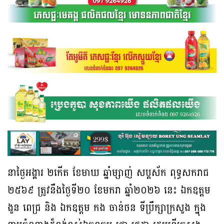
នាថ្ងៃអង្គារ ២កើត ខែមាឃ ឆ្នាំម្សាញ់ សប្ដស័ក ពុទ្ធសករាជ
២៥៦៩ ត្រូវនឹងថ្ងៃទី២០ ខែមករា ឆ្នាំ២០២៦ នេះ ឯកឧត្តម
ងួន ពេជ្រ និង ឯកឧត្តម កង ចាន់ថន ទីប្រឹក្សាក្រសួង ក្នុង