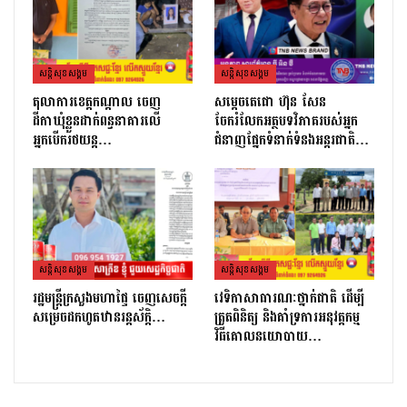
សន្តិសុខសង្គម
សន្តិសុខសង្គម
តុលាការខេត្តកណ្ដាល ចេញ
សម្តេចតេជោ ហ៊ុន សែន
ដីកាឃុំខ្លួនដាក់ពន្ធនាគារលើ
ចែករំលែកអត្ថបទវិភាគរបស់អ្នក
អ្នកបើករថយន្ត…
ជំនាញផ្នែកទំនាក់ទំនងអន្តរជាតិ…
សន្តិសុខសង្គម
សន្តិសុខសង្គម
រដ្ឋមន្ដ្រីក្រសួងមហាផ្ទៃ ចេញសេចក្តី
វេទិកាសាធារណៈថ្នាក់ជាតិ ដើម្បី
សម្រេចដកហូតឋានរន្តស័ក្តិ…
ត្រួតពិនិត្យ និងគាំទ្រការអនុវត្តកម្ម
វិធីគោលនយោបាយ…