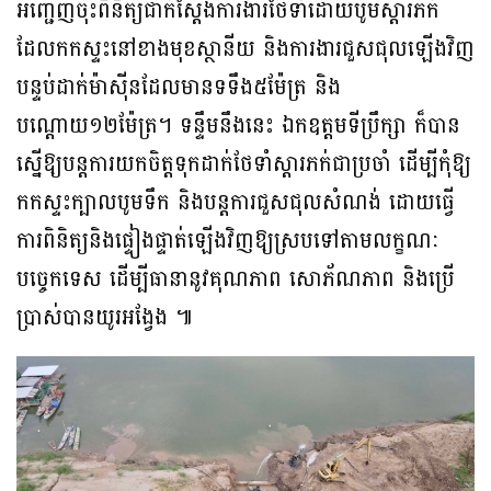
អញ្ជើញចុះពិនិត្យជាក់ស្ដែងការងារថែទាំដោយបូមស្ដារភក់
ដែលកកស្ទះនៅខាងមុខស្ថានីយ និងការងារជួសជុលឡើងវិញ
បន្ទប់ដាក់ម៉ាស៊ីនដែលមានទទឹង៥ម៉ែត្រ និង
បណ្ដោយ១២ម៉ែត្រ។ ទន្ទឹមនឹងនេះ ឯកឧត្តមទីប្រឹក្សា ក៏បាន
ស្នើឱ្យបន្តការយកចិត្តទុកដាក់ថែទាំស្ដារភក់ជាប្រចាំ ដើម្បីកុំឱ្យ
កកស្ទះក្បាលបូមទឹក និងបន្តការជួសជុលសំណង់ ដោយធ្វើ
ការពិនិត្យនិងផ្ទៀងផ្ទាត់ឡើងវិញឱ្យស្របទៅតាមលក្ខណៈ
បច្ចេកទេស ដើម្បីធានានូវគុណភាព សោភ័ណភាព និងប្រើ
ប្រាស់បានយូរអង្វែង ៕