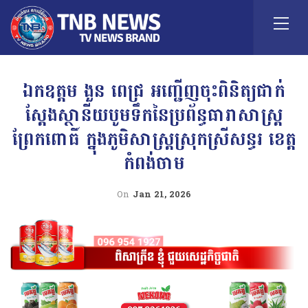
ឯកឧត្តម ងួន ពេជ្រ អញ្ជើញចុះពិនិត្យជាក់
ស្តែងស្ថានីយបូមទឹកនៃប្រព័ន្ធធារាសាស្ត្រ
ព្រែកពោធិ៍ ក្នុងភូមិសាស្ត្រស្រុកស្រីសន្ធរ ខេត្ត
កំពង់ចាម
On
Jan 21, 2026