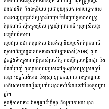
នាមតំណាងដ៏ខ្ពង់ខ្ពស់ឯកឧត្តម ថោ ជេដ្ឋា រដ្ឋមន្ត្រីក្រសួង
ធនធានទឹក និងឧតុនិយម រួមជាមួយក្រុមការងារបច្ចេកទេស
បានអញ្ជើញចុះពិនិត្យស្ថានីយបូមទឹកនៃប្រព័ន្ធធារាសាស្ត្រ
ព្រែកពោធិ៍ ស្ថិតក្នុងភូមិសាស្ត្រឃុំព្រែកពោធិ៍ ស្រុកស្រីសន្ធរ
ខេត្តកំពង់ចាម។
សូមជម្រាបថា គម្រោងសាងសង់ស្ថានីយបូមទឹកព្រែកពោធិ៍
ក្រោមហិរញ្ញប្បទានពីធនាគារអភិវឌ្ឍន៍អាស៊ី(ADB) ជួយ
ផ្គត់ផ្គង់ទឹកក្នុងការប្រើប្រាស់ប្រចាំថ្ងៃ ការធ្វើស្រែបង្កើនរដូវ និង
ដំណាំរួមផ្សំ ជូនប្រជាពលរដ្ឋរស់នៅក្នុងភូមិសាស្រ្តស្រុកស្រី
សន្ធរ ខេត្តកំពង់ចាម និងស្រុកខ្សាច់កណ្តាល ខេត្តកណ្តាល
ជាពិសេសការបង្កើនរដូវដាំដុះបានចាប់ពីរដងទៅបីដងក្នុងមួយ
ឆ្នាំ។
ក្នុងឱកាសនោះ ឯកឧត្តមទីប្រឹក្សា និងក្រុមការងារ បាន