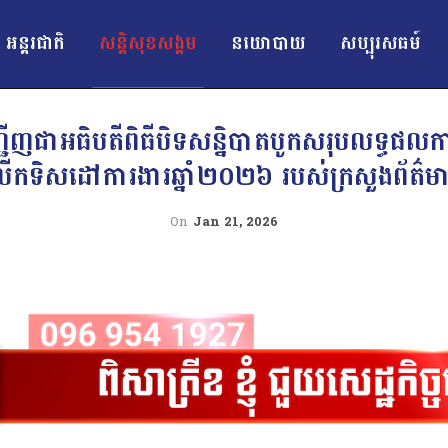
អន្ដរជាតិ
សន្តិសុខសង្គម
នយោបាយ
សប្បុរសធម៍
ញ្ជើញជាអធិបតីពិធីបិទសន្និបាតបូកសរុបលទ្ធផលក
ើកទិសដៅការងារឆ្នាំ២០២៦ របស់ក្រសួងព័ត៌ម
On
Jan 21, 2026