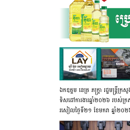
ឯកឧត្តម នេត្រ ភក្រ្តា រដ្ឋមន្ត្រ
ទិសដៅការងារឆ្នាំ២០២៦ របស់ក្រសួង
រសៀលថ្ងៃទី២១ ខែមករា ឆ្នាំ២០២៦ 