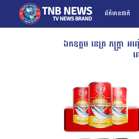
ព័ត៌មានជាតិ
ឯកឧត្តម នេត្រ ភក្រ្តា អ
ល