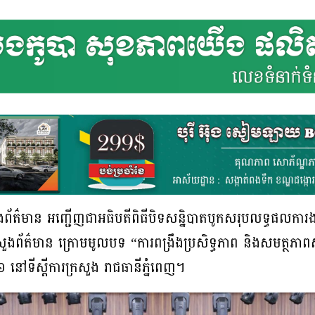
ីក្រសួងព័ត៌មាន អញ្ជើញជាអធិបតីពិធីបិទសន្និបាតបូកសរុបលទ្ធផលកា
ព័ត៌មាន ក្រោមមូលបទ “ការពង្រឹងប្រសិទ្ធភាព និងសមត្ថភាពស្ថាប
នៅទីស្តីការក្រសួង រាជធានីភ្នំពេញ។