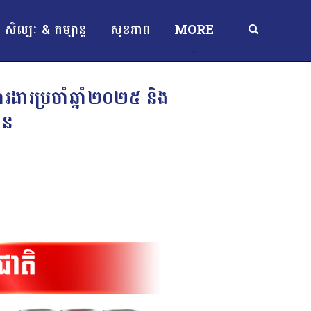
សិល្បៈ & កម្សាន្ត
សុខភាព
MORE
ារងារប្រចាំឆ្នាំ២០២៥ និង
ាន