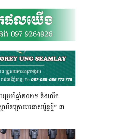
រងារប្រចាំឆ្នាំ២០២៥ និងលើក
័នក្រោមរចនាសម្ព័ន្ធថ្មី” នា