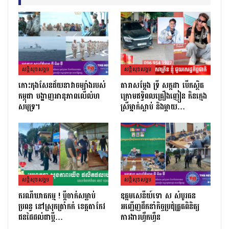
សន្តិសុខសង្គម
សន្តិសុខសង្គម
កោះកុងសែនជ័យនាវាចម្បាំងរបស់
តារាសម្ដែង ទ្រី សក្កដា បើកស្ថិត
កម្ពុជា បង្ហាញអានុភាពលើលំហ
ក្រោមឥទ្ធិពលគ្រឿងញៀន កិនក្មេង
សមុទ្រ។
ស្រីម្នាក់ស្លាប់ និងម្ដាយ…
សន្តិសុខសង្គម
សន្តិសុខសង្គម
ករណីឃាតកម្ម ! ប្ដីចាក់សម្លាប់
ឧត្តមសេនីយ៍ទោ ស សំបូរធន
ប្រពន្ធ នៅស្រុកត្រាំកក់ ខេត្តតាកែវ
អញ្ជើញដឹកនាំកិច្ចប្រជុំត្រួតពិនិត្យ​
ជនដៃដល់ជាប្ដី…
ការងារហ្វឹកហ្វឺន