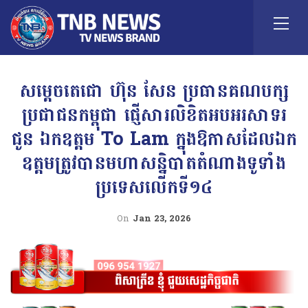
សម្តេចតេជោ ហ៊ុន សែន ប្រធានគណបក្ស
ប្រជាជនកម្ពុជា ផ្ញើសារលិខិតអបអរសាទរ
ជូន ឯកឧត្តម To Lam ក្នុងឱកាសដែលឯក
ឧត្តមត្រូវបានមហាសន្និបាតតំណាងទូទាំង
ប្រទេសលើកទី១៤
On
Jan 23, 2026