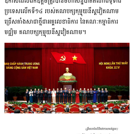
ឱកាសដែលឯកឧត្តមត្រូវបានមហាសន្និបាតតំណាងទូទាំង
ប្រទេសលើកទី១៤ របស់គណបក្សកុម្មុយនីស្តវៀតណាម
ជ្រើសតាំងសាជាថ្មីជាអគ្គលេខាធិការ នៃគណៈកម្មាធិការ
មជ្ឍិម គណបក្សកុម្មុយនីស្តវៀតណាម។