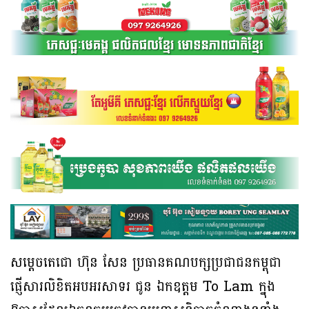
សម្តេចតេជោ ហ៊ុន សែន ប្រធានគណបក្សប្រជាជនកម្ពុជា
ផ្ញើសារលិខិតអបអរសាទរ ជូន ឯកឧត្តម To Lam ក្នុង