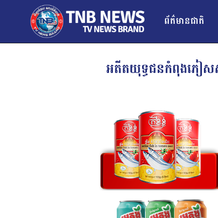
ព័ត៌មានជាតិ
អតីតយុទ្ធជនកំពុងភៀស