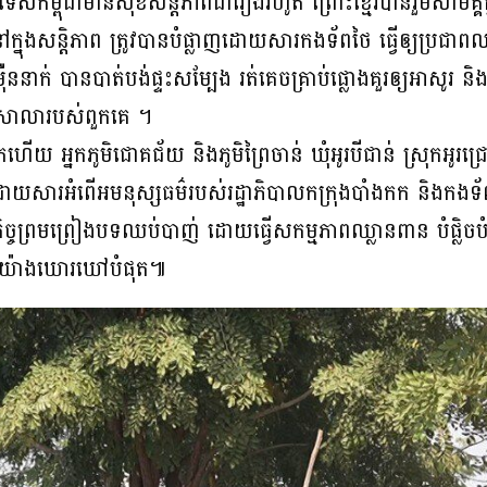
ទេសកម្ពុជាមានសុខសន្តិភាពជារៀងរហូត ព្រោះខ្មែរបានរួមសាមគ្គីគ្នា
នៅក្នុងសន្តិភាព ត្រូវបានបំផ្លាញដោយសារកងទ័ពថៃ ធ្វើឲ្យប្រជាពលរ
ាក់ បានបាត់បង់ផ្ទះសម្បែង រត់គេចគ្រាប់ផ្លោងគួរឲ្យអាសូរ និងខ
នៅសាលារបស់ពួកគេ ។
យ អ្នកភូមិជោគជ័យ និងភូមិព្រៃចាន់ ឃុំអូរបីជាន់ ស្រុកអូរជ្
ោយសារអំពើអមនុស្សធម៌របស់រដ្ឋាភិបាលកក្រុងបាំងកក និងកង
ច្ចព្រមព្រៀងបទឈប់បាញ់ ដោយធ្វើសកម្មភាពឈ្លានពាន បំផ្លិចបំផ
ទៀតយ៉ាងឃោរឃៅបំផុត៕