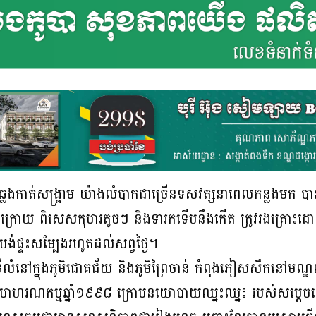
លឆ្លងកាត់សង្គ្រាម យ៉ាងលំបាកជាច្រើនទសវត្សនាពេលកន្លងមក បា
ន់ក្រោយ ពិសេសកុមារតូចៗ និងទារកទើបនឹងកើត ត្រូវរងគ្រោះដ
ផ្ទះសម្បែងរហូតដល់សព្វថ្ងៃ។
លំនៅក្នុងភូមិជោគជ័យ និងភូមិព្រៃចាន់ កំពុងភៀសសឹកនៅមណ្ឌលសុវ
ហរណកម្មឆ្នាំ១៩៩៨ ក្រោមនយោបាយឈ្នះឈ្នះ របស់សម្ដេចតេជ