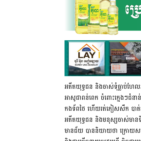
អតីតយុទ្ធជន និងចាស់ទុំធ្លាប់ហែ
អាសូជាពន់ពេក ចំពោះក្មេងៗជំនា
កងទ័ពថៃ ហើយរត់ភៀសសឹក បាត់បង់
អតីតយុទ្ធជន និងមនុស្សចាស់មានទី
មានជ័យ បាននិយាយថា ក្រោយសមា