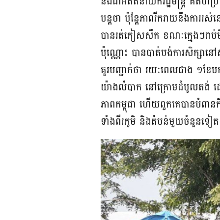
និងជាអតីតនាយករដ្ឋមន្ត្រី គិតថាប្រ
បន្តថា ប៉ុន្តែភាពរីករាយនឹងការរស់
បានរត់ភៀសសឹក ខណៈក្មេងៗរាប់ម៉ឺនន
ប៉ុណ្ណោះ បានបាត់បង់ការសិក្សា
គួរបញ្ជាក់ថា រយៈពេលជាង ១ខែមកហើ
យ៉ាងលំបាក នៅក្រោមដំបូលតង់ ដ
ភាពកម្ពុជា ហើយពួកគេបានបំពានកិ
ទាំងពីរភូមិ និងតំបន់មួយចំនួន