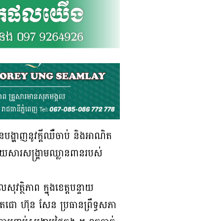
នបង្ហាញនូវក្តីឈឺចាប់ និងអាណិត
ោយសារសង្គ្រាមឈ្លានពានរបស់
ត្ថិភាព ក្នុងខេត្តបន្ទាយ
ោ ហ៊ុន សែន ប្រធានព្រឹទ្ធសភា