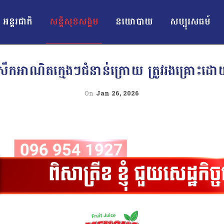
អន្ដរជាតិ
សន្តិសុខសង្គម
នយោបាយ
សប្បុរសធម៍
សឹកអាណិតក្មេងៗជំនាន់ក្រោយ ត្រូវរងគ្រោះដោ
On
Jan 26, 2026