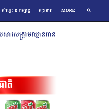
សិល្បៈ & កម្សាន្ត
សុខភាព
MORE
យសារសង្គ្រាមឈ្លានពាន