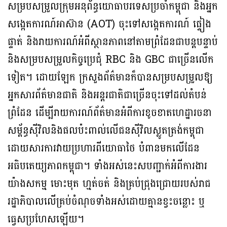
សម្របសម្រួលក្រុមអនុព័ន្ធយោធាបរទេសប្រចាំកម្ពុជា និងអ្នក
សង្កេតការណ៍អាស៊ាន (AOT) ចុះទៅសង្កេតការណ៍ ផ្ទៀង
ផ្ទាត់ និងរាយការណ៍អំពីស្ថានភាពនៅតាមព្រំដែនជាបន្តបន្ទាប់
និងសម្របសម្រួលកិច្ចប្រេជុំ RBC និង GBC ជាច្រើនលើក
ទៀត។ ដោយឡែក ក្រសួងព័ត៌មានក៏បានសម្របសម្រួលឱ្យ
អ្នកសារព័ត៌មានជាតិ និងអន្តរជាតិជាច្រើនចុះទៅដល់តំបន់
ព្រំដែន ដើម្បីរាយការណ៍ព័ត៌មានអំពីការខូចខាតហេដ្ឋារចនា
សម្ព័ន្ធស៊ីវិលនិងផលប៉ះពាល់លើជនស៊ីវិលស្លូតត្រង់កម្ពុជា
ដោយសារការវាយប្រហារពីយោធាថៃ បំពានមកលើដែន
អធិបតេយ្យភាពកម្ពុជា។ ទាំងអស់នេះសបញ្ជាក់អំពីការងារ
យ៉ាងសកម្ម មោះមុត ហ្មត់ចត់ និងគ្រប់ជ្រុងជ្រោយរបស់រាជ
រដ្ឋាភិបាលលើគ្រប់ចំណុចទាំងអស់ដោយគ្មានខ្វះចន្លោះ ឬ
ធ្វេសប្រហែសឡើយ។