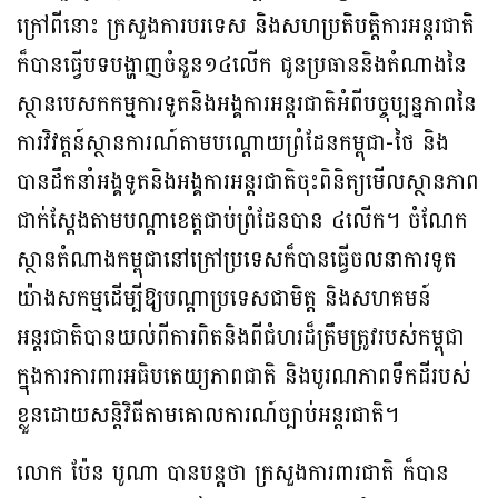
ក្រៅពីនោះ ក្រសួងការបរទេស និងសហប្រតិបត្តិការអន្តរជាតិ
ក៏បានធ្វើបទបង្ហាញចំនួន១៤លើក ជូនប្រធាននិងតំណាងនៃ
ស្ថានបេសកកម្មការទូតនិងអង្គការអន្តរជាតិអំពីបច្ចុប្បន្នភាពនៃ
ការវិវត្តន៍ស្ថានការណ៍តាមបណ្តោយព្រំដែនកម្ពុជា-ថៃ និង
បានដឹកនាំអង្គទូតនិងអង្គការអន្តរជាតិចុះពិនិត្យមើលស្ថានភាព
ជាក់ស្តែងតាមបណ្តាខេត្តជាប់ព្រំដែនបាន ៤លើក។ ចំណែក
ស្ថានតំណាងកម្ពុជានៅក្រៅប្រទេសក៏បានធ្វើចលនាការទូត
យ៉ាងសកម្មដើម្បីឱ្យបណ្តាប្រទេសជាមិត្ត និងសហគមន៍
អន្តរជាតិបានយល់ពីការពិតនិងពីជំហរដ៏ត្រឹមត្រូវរបស់កម្ពុជា
ក្នុងការការពារអធិបតេយ្យភាពជាតិ និងបូរណភាពទឹកដីរបស់
ខ្លួនដោយសន្តិវិធីតាមគោលការណ៍ច្បាប់អន្តរជាតិ។
លោក ប៉ែន បូណា បានបន្តថា ក្រសួងការពារជាតិ ក៏បាន