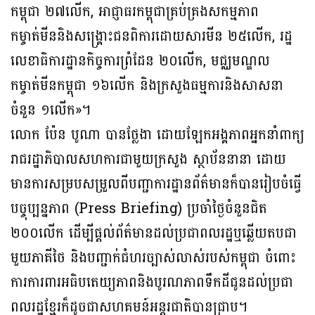
កម្ពុជា ២៧លើក, អាជ្ញាធរកម្ពុជាគ្រប់គ្រងសកម្មភាព
កម្ចាត់មីននិងសង្គ្រោះជនពិការដោយសារមីន ២៥លើក, រដ្ឋ
លេខាធិការដ្ឋានកិច្ចការព្រំដែន ២០លើក, មជ្ឈមណ្ឌល
កម្ចាត់មីនកម្ពុជា ១៦លើក និងក្រសួងធម្មការនិងសាសនា
ចំនួន ១លើក»។
លោក ប៉ែន បូណា បានថ្លែងា ដោយឡែកអង្គភាពអ្នកនាំពាក្យ
រាជរដ្ឋាភិបាលសហការជាមួយក្រសួង ស្ថាប័ននានា ដោយ
មានការសម្របសម្រួលពីបញ្ជាការដ្ឋានព័ត៌មានក៏បានរៀបចំធ្វើ
បច្ចុប្បន្នភាព (Press Briefing) ប្រចាំថ្ងៃចំនួនជិត
២០០លើក ដើម្បីផ្តល់ព័ត៌មានដល់ប្រជាពលរដ្ឋឬឆ្លើយតបជា
មួយភាគីថៃ និងបញ្ជាក់ជំហរច្បាស់លាស់របស់កម្ពុជា ចំពោះ
ការការពារអធិបតេយ្យភាពនិងបូរណភាពទឹកដីជូនដល់ប្រជា
ពលរដ្ឋខ្មែរក៏ដូចជាសហគមន៍អន្តរជាតិបានជ្រាប។