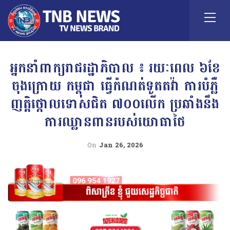
អ្នកនាំពាក្យរាជរដ្ឋាភិបាល ៖ រយៈពេល ៦ខែ
ចុងក្រោយ កម្ពុជា ធ្វើកំណត់ទូតតវ៉ា ការបំភ្លឺ
ញត្តិថ្កោលទោសជិត ៧០០លើក ប្រឆាំងនឹង
ការឈ្លានពានរបស់យោធាថៃ
On
Jan 26, 2026