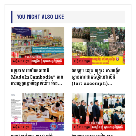
You Might Also Like
សន្តិសុខសង្គម
សន្តិសុខសង្គម
យុទ្ធនាការផលិតផលជាតិ
ឯកឧត្តម នេត្រ ភក្ត្រា៖ ការបង្កើត
MadeInCambodia” មាន
ស្ថានភាពជាក់ស្តែងនៅលើដី
ការបន្តចូលរួមពីផ្សារទំនើប ម៉ាត…
(fait accompli)…
សន្តិសុខសង្គម
សន្តិសុខសង្គម