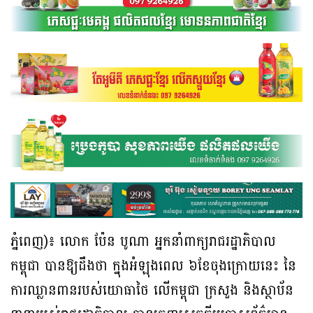
ភ្នំពេញ)៖ លោក ប៉ែន បូណា អ្នកនាំពាក្យរាជរដ្ឋាភិបាល
កម្ពុជា បានឱ្យដឹងថា ក្នុងអំឡុងពេល ៦ខែចុងក្រោយនេះ នៃ
ការឈ្លានពានរបស់យោធាថៃ លើកម្ពុជា ក្រសួង និងស្ថាប័ន