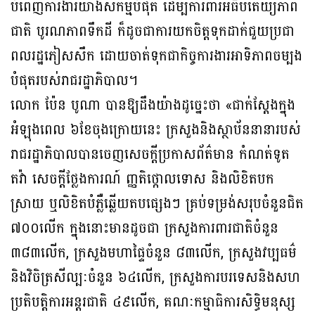
បំពេញការងារយ៉ាងសកម្មបំផុត ដើម្បីការពារអធិបតេយ្យភាព
ជាតិ បូរណភាពទឹកដី ក៏ដូចជាការយកចិត្តទុកដាក់ជួយប្រជា
ពលរដ្ឋភៀសសឹក ដោយចាត់ទុកជាកិច្ចការងារអាទិភាពចម្បង
បំផុតរបស់រាជរដ្ឋាភិបាល។
លោក ប៉ែន បូណា បានឱ្យដឹងយ៉ាងដូច្នេះថា «ជាក់ស្តែងក្នុង
អំឡុងពេល ៦ខែចុងក្រោយនេះ ក្រសួងនិងស្ថាប័ននានារបស់
រាជរដ្ឋាភិបាលបានចេញសេចក្តីប្រកាសព័ត៌មាន កំណត់ទូត
តវ៉ា សេចក្តីថ្លែងការណ៍ ញ្ញតិថ្កោលទោស និងលិខិតបក
ស្រាយ ឬលិខិតបំភ្លឺឆ្លើយតបផ្សេងៗ គ្រប់ទម្រង់សរុបចំនួនជិត
៧០០លើក ក្នុងនោះមានដូចជា ក្រសួងការពារជាតិចំនួន
៣៨៣លើក, ក្រសួងមហាផ្ទៃចំនួន ៨៣លើក, ក្រសួងវប្បធម៌
និងវិចិត្រសីល្បៈចំនួន ៦៤លើក, ក្រសួងការបរទេសនិងសហ
ប្រតិបត្តិការអន្តរជាតិ ៤៩លើក, គណៈកម្មាធិការសិទ្ធិមនុស្ស