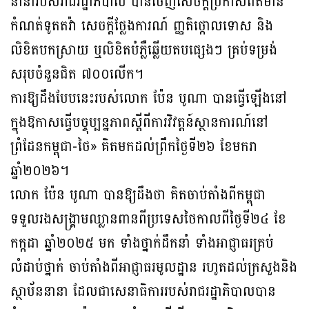
នានារបស់រាជរដ្ឋាភិបាល បានចេញសេចក្តីប្រកាសព័ត៌មាន
កំណត់ទូតតវ៉ា សេចក្តីថ្លែងការណ៍ ញ្ញតិថ្កោលទោស និង
លិខិតបកស្រាយ ឬលិខិតបំភ្លឺឆ្លើយតបផ្សេងៗ គ្រប់ទម្រង់
សរុបចំនួនជិត ៧០០លើក។
ការឱ្យដឹងបែបនេះរបស់លោក ប៉ែន បូណា បានធ្វើឡើងនៅ
ក្នុងឱកាសធ្វើបច្ចុប្បន្នភាពស្តីពីការវិវត្តន៍ស្ថានការណ៍នៅ
ព្រំដែនកម្ពុជា-ថៃ» គិតមកដល់ព្រឹកថ្ងៃទី២៦ ខែមករា
ឆ្នាំ២០២៦។
លោក ប៉ែន បូណា បានឱ្យដឹងថា គិតចាប់តាំងពីកម្ពុជា
ទទួលរងសង្គ្រាមឈ្លានពានពីប្រទេសថៃកាលពីថ្ងៃទី២៤ ខែ
កក្កដា ឆ្នាំ២០២៥ មក ទាំងថ្នាក់ដឹកនាំ ទាំងអាជ្ញាធរគ្រប់
លំដាប់ថ្នាក់ ចាប់តាំងពីអាជ្ញាធរមូលដ្ឋាន រហូតដល់ក្រសួងនិង
ស្ថាប័ននានា ដែលជាសេនាធិការរបស់រាជរដ្ឋាភិបាលបាន