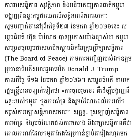
ការពារសន្តិភាព សុវត្ថិភាព និងអធិបតេយ្យភាពជាតិកម្ពុជា
បង្ហាញពីឆន្ទៈកម្ពុជាឈរលើសន្តិភាពពិភពលោក។
សូមបញ្ជាក់ថានៅព្រឹកថ្ងៃទី២៧ ខែមករា ឆ្នាំ២០២៦នេះ ស
ម្តេចធិបតី ហ៊ុន ម៉ាណែត បានប្រកាសយ៉ាងច្បាស់ថា កម្ពុជា
សម្រេចចូលរួមជាសមាជិកស្ថាបនិកនៃក្រុមប្រឹក្សាសន្តិភាព
(The Board of Peace) តាមការអញ្ជើញរបស់ឯកឧត្តម
ប្រធានាធិបតីសហរដ្ឋអាមេរិក Donald J. Trump
កាលពីថ្ងៃ ទី១៦ ខែមករា ឆ្នាំ២០២៦។ សម្តេចធិបតី នាយក
រដ្ឋមន្រ្តីបានបញ្ជាក់ទៀតថា «ការចូលរួមនេះ គឺដើម្បីបង្ហាញពី
ឆន្ទៈរបស់កម្ពុជា ក្នុងការគាំទ្រ និងរួមចំណែកដល់ការលើក
កម្ពស់ការរក្សាសន្តិភាពសកល។ សុច្ឆន្ទៈ ស្រឡាញ់សន្តិភាព
ការគាំទ្រ និងរួមចំណែកដល់ការកសាង និងរក្សាសន្តិភាពគឺជា
គោលការណ៍ដែលកម្ពុជាតែងតែប្រកាន់ខ្ជាប់ជារៀងរហូតមក