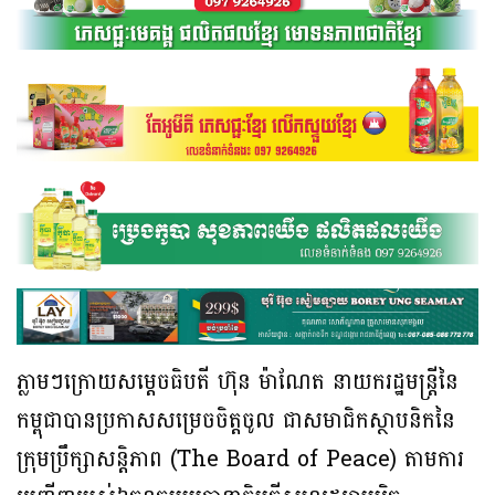
ភ្លាមៗក្រោយសម្តេចធិបតី ហ៊ុន ម៉ាណែត នាយករដ្ឋមន្រ្តីនៃ
កម្ពុជាបានប្រកាសសម្រេចចិត្តចូល ជាសមាជិកស្ថាបនិកនៃ
ក្រុមប្រឹក្សាសន្តិភាព (The Board of Peace) តាមការ