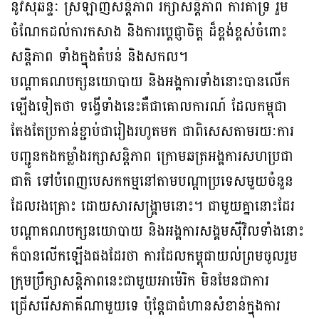
នូវសុឆន្ទៈ ស្រឡាញ់សន្តិភាព រក្សាសន្តិភាព ការគាំទ្រ រួម
ចំណែកដល់ការកសាង និងការប្តេជ្ញាចិត្ត ដ៏ខ្ពង់ខ្ពស់ចំពោះ
សន្តិភាព ទាំងក្នុងតំបន់ និងសកល។
បណ្តាគណបក្សនយោបាយ និងអង្គការទាំងនោះបានលើក
ឡើងទៀតថា ទង្វើទាំងនេះគឺជាគោលការណ៍ ដែលកម្ពុជា
តែងតែប្រកាន់ខ្ជាប់ជារៀងរហូតមក ជាពិសេសតាមរយៈការ
បញ្ជូនកងកម្លាំងរក្សាសន្តិភាព ក្រោមឆត្រអង្គការសហប្រជា
ជាតិ ទៅបំពេញបេសកកម្មនៅតាមបណ្តាប្រទេសមួយចំនួន
ដែលរងគ្រោះ ដោយសារសង្រ្គាមនោះ។ ជាមួយគ្នានោះដែរ
បណ្តាគណបក្សនយោបាយ និងអង្គការសង្គមស៊ីវិលទាំងនោះ
ក៏បានលើកឡើងផងដែរថា ការដែលកម្ពុជាយល់ព្រមចូលរួម
ក្រុមប្រឹក្សាសន្តិភាពនេះជាមួយអាម៉េរិក មិនមែនជាការ
ជ្រើសរើសភាគីណាមួយទេ ប៉ុន្តែជាជំហានសំខាន់ក្នុងការ