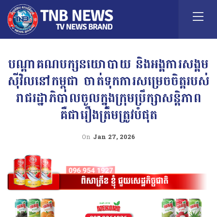
បណ្ដាគណបក្សនយោបាយ និងអង្គការសង្គម
ស៊ីវិលនៅកម្ពុជា ចាត់ទុកការសម្រេចចិត្តរបស់
រាជរដ្ឋាភិបាលចូលក្នុងក្រុមប្រឹក្សាសន្តិភាព
គឺជារឿងត្រឹមត្រូវបំផុត
On
Jan 27, 2026