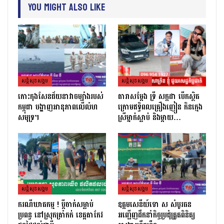
You Might Also Like
សន្តិសុខសង្គម
សន្តិសុខសង្គម
កោះកុងសែនជ័យនាវាចម្បាំងរបស់
តារាសម្ដែង ទ្រី សក្កដា បើកស្ថិត
កម្ពុជា បង្ហាញអានុភាពលើលំហ
ក្រោមឥទ្ធិពលគ្រឿងញៀន កិនក្មេង
សមុទ្រ។
ស្រីម្នាក់ស្លាប់ និងម្ដាយ…
សន្តិសុខសង្គម
សន្តិសុខសង្គម
ករណីឃាតកម្ម ! ប្ដីចាក់សម្លាប់
ឧត្តមសេនីយ៍ទោ ស សំបូរធន
ប្រពន្ធ នៅស្រុកត្រាំកក់ ខេត្តតាកែវ
អញ្ជើញដឹកនាំកិច្ចប្រជុំត្រួតពិនិត្យ​