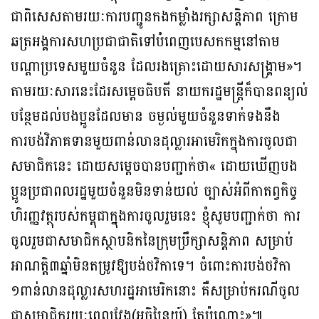
ជាពិសេសតាមរយៈការបញ្ជូនកងកម្លាំងរក្សាសន្តិភាព ក្រោម
ឆត្រអង្គការសហប្រជាជាតិទៅបំពេញបេសកកម្មនៅតាម
បណ្តាប្រទេសមួយចំនួន ដែលរងគ្រោះដោយសារសង្រ្គាម»។
តាមរយៈសារនេះដែរសម្តេចធិបតី នាយករដ្ឋមន្រ្តីក៏បានពន្យល់
បន្ថែមដល់បងប្អូនដែលមាន ចម្ងល់មួយចំនួនទាក់ទងនឹង
ការបង់វិភាគទានមួយពាន់លានដុល្លារអាមេរិកក្នុងការចូលជា
សមាជិកនេះ ដោយសម្តេចបានបញ្ជាក់ថា« ដោយឃើញបង
ប្អូនប្រជាពលរដ្ឋមួយចំនួនមិនទាន់យល់ ច្បាស់អំពីកាតព្វកិច្ច
ហិរញ្ញវត្ថុរបស់កម្ពុជាក្នុងការចូលរួមនេះ ខ្ញុំសូមបញ្ជាក់ថា ការ
ចូលរួមជាសមាជិកស្ថាបនិកនៃក្រុមប្រឹក្សាសន្តិភាព សម្រាប់
អាណត្តិ៣ឆ្នាំមិនតម្រូវឱ្យបង់ថវិកាទេ។ ចំពោះការបង់ថវិកា
១ពាន់លានដុល្លារសហរដ្ឋអាមេរិកនោះ គឺសម្រាប់ករណីចូល
ជាសមាជិករយៈពេលវែង(អចិន្ត្រៃយ៍) តែប៉ុណ្ណោះ»៕