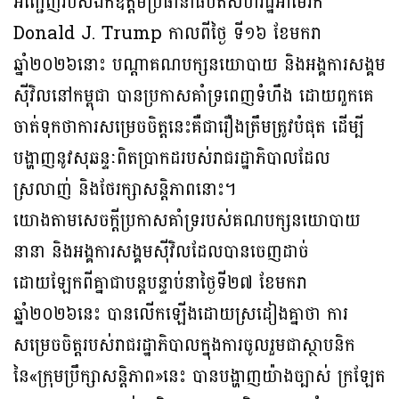
អញ្ជើញរបស់ឯកឧត្តមប្រធានាធិបតីសហរដ្ឋអាមេរិក
Donald J. Trump កាលពីថ្ងៃ ទី១៦ ខែមករា
ឆ្នាំ២០២៦នោះ បណ្តាគណបក្សនយោបាយ និងអង្គការសង្គម
ស៊ីវិលនៅកម្ពុជា បានប្រកាសគាំទ្រពេញទំហឹង ដោយពួកគេ
ចាត់ទុកថាការសម្រេចចិត្តនេះគឺជារឿងត្រឹមត្រូវបំផុត ដើម្បី
បង្ហាញនូវសុឆន្ទៈពិតប្រាកដរបស់រាជរដ្ឋាភិបាលដែល
ស្រលាញ់ និងថែរក្សាសន្តិភាពនោះ។
យោងតាមសេចក្តីប្រកាសគាំទ្ររបស់គណបក្សនយោបាយ
នានា និងអង្គការសង្គមស៊ីវិលដែលបានចេញដាច់
ដោយឡែកពីគ្នាជាបន្តបន្ទាប់នាថ្ងៃទី២៧ ខែមករា
ឆ្នាំ២០២៦នេះ បានលើកឡើងដោយស្រដៀងគ្នាថា ការ
សម្រេចចិត្តរបស់រាជរដ្ឋាភិបាលក្នុងការចូលរួមជាស្ថាបនិក
នៃ«ក្រុមប្រឹក្សាសន្តិភាព»នេះ បានបង្ហាញយ៉ាងច្បាស់ ក្រឡែត