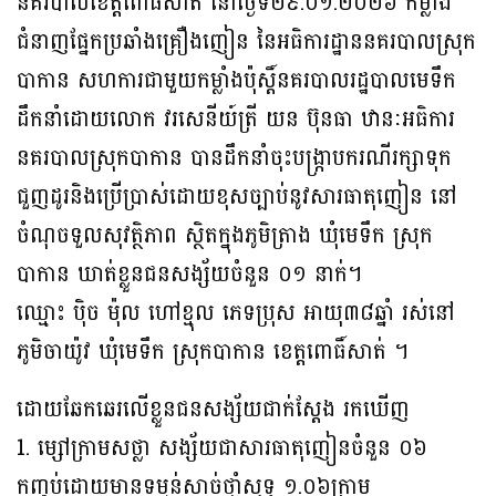
នគរបាលខេត្តពោធិ៍សាត់ នៅថ្ងៃទី២៩.០១.២០២៦ កម្លាំង
ជំនាញផ្នែកប្រឆាំងគ្រឿងញៀន នៃអធិការដ្ឋាននគរបាលស្រុក
បាកាន សហការជាមួយកម្លាំងប៉ុស្តិ៍នគរបាលរដ្ឋបាលមេទឹក
ដឹកនាំដោយលោក វរសេនីយ៍ត្រី យន ប៊ុនធា ឋានៈអធិការ
នគរបាលស្រុកបាកាន បានដឹកនាំចុះបង្ក្រាបករណីរក្សាទុក
ជួញដូរនិងប្រើប្រាស់ដោយខុសច្បាប់នូវសារធាតុញៀន នៅ
ចំណុចទួលសុវត្ថិភាព ស្ថិតក្នុងភូមិត្រាង ឃុំមេទឹក ស្រុក
បាកាន ឃាត់ខ្លួនជនសង្ស័យចំនួន ០១ នាក់។
ឈ្មោះ ប៉ិច ម៉ុល ហៅខ្មុល ភេទប្រុស អាយុ៣៨ឆ្នាំ រស់នៅ
ភូមិចាយ៉ូវ ឃុំមេទឹក ស្រុកបាកាន ខេត្តពោធិ៍សាត់ ។
ដោយឆែកឆេរលើខ្លួនជនសង្ស័យជាក់ស្តែង រកឃើញ
1. ម្សៅក្រាមសថ្លា សង្ស័យជាសារធាតុញៀនចំនួន ០៦
កញ្ចប់ដោយមានទម្ងន់សាច់ថ្នាំសុទ្ធ ១.០៦ក្រាម