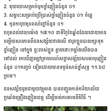
2. ទុយយោសម្រាប់ចូកថ្នាំញៀនចំនួន ០១
3. សម្ភារះសម្រាប់ប្រើប្រាស់ថ្នាំញៀនចំនួន ០១ កំផ្លេ
4. កូនកាបូបតូចពណ៍ខ្មៅចំនួន ០១
រហូតដល់វេលាម៉ោង ១៧:១០ នាទីថ្ងៃខែឆ្នាំដដែលដោយមាន
ចម្លើយសារភាពពីជនសង្ស័យខាងលើ ថារូបខ្លួនបានរក្សាទុក
ថ្នាំញៀន នៅក្នុង ផ្ទះរបស់ខ្លួន ភ្លាមនោះកម្លាំងយើងបាន
ទៅដល់ រកឃើញម្សៅក្រាមពណ៍សថ្លាសង្ស័យសារធាតុញៀន
ចំនួន ០១កញ្ចប់ ទៀតដោយមានទម្ងន់សាច់ថ្នាំសុទ្ធ ១១.៦៨
ក្រាម។
ជនសង្ស័យរួមជាមួយវត្ថុតាង បានបញ្ជូនកាន់ការិយាល័យ
ប្រឆាំងគ្រឿងញៀនខេត្ត ដើម្បីចាត់ការតាមនីតិវិធី ។