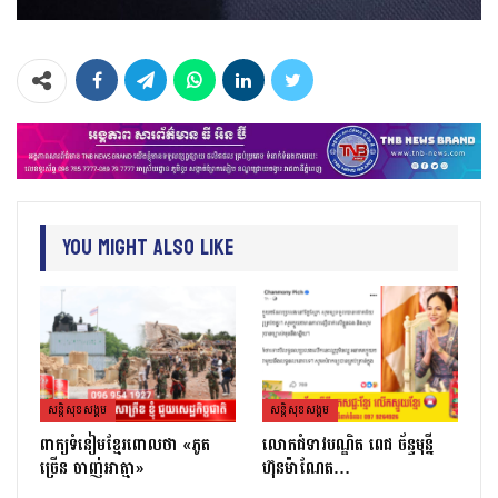
You Might Also Like
សន្តិសុខសង្គម
សន្តិសុខសង្គម
ពាក្យទំនៀមខ្មែរពោលថា «ភូត
លោកជំទាវបណ្ឌិត ពេជ ច័ន្ទមុន្នី
ច្រើន ចាញ់អាត្មា»
ហ៊ុនម៉ាណែត…