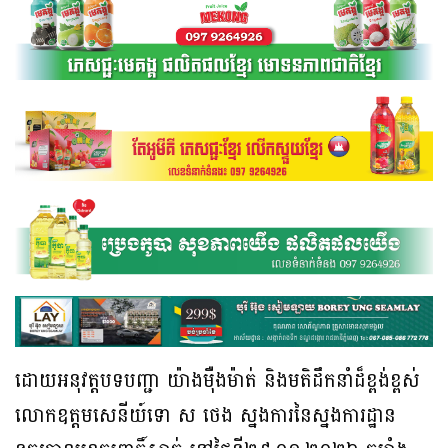
ដោយអនុវត្តបទបញ្ជា យ៉ាងមុឺងម៉ាត់ និងមតិដឹកនាំដ៏ខ្ពង់ខ្ពស់
លោកឧត្តមសេនីយ៍ទោ ស ថេង ស្នងការនៃស្នងការដ្ឋាន