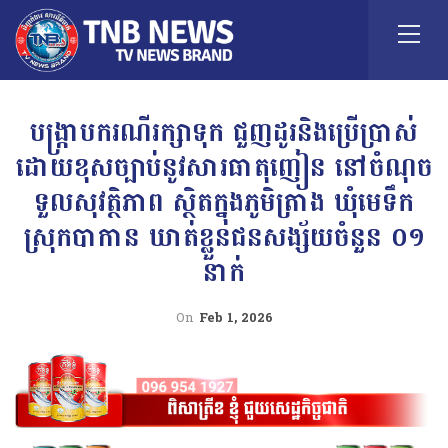
បង្ក្រាបករណីរក្សាទុក ជួញដូរនិងប្រើប្រាស់
ដោយខុសច្បាប់នូវសារធាតុញៀន នៅចំណុច
ទួលសុវត្ថិភាព ស្ថិតក្នុងភូមិត្រាង ឃុំមេទឹក
ស្រុកបាកាន ឃាត់ខ្លួនជនសង្ស័យចំនួន ០១
នាក់
On
Feb 1, 2026