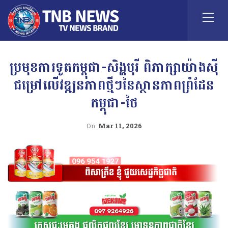
ប្រមុខការទូតកម្ពុជា-សិង្ហបុរី ពិភាក្សាយ៉ាងស៊ី
ជម្រៅលើវឌ្ឍនភាពថ្មីៗនៃស្ថានភាពព្រំដែន
កម្ពុជា-ថៃ
On
Mar 11, 2026