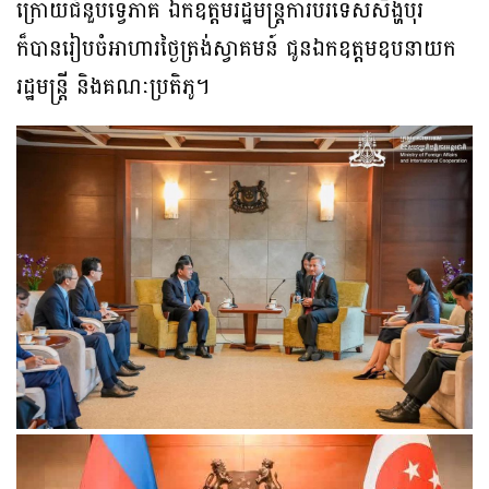
ក្រោយជំនួបទ្វេភាគី ឯកឧត្តមរដ្ឋមន្ត្រីការបរទេសសិង្ហបុរី
ក៏បានរៀបចំអាហារថ្ងៃត្រង់ស្វាគមន៍ ជូនឯកឧត្តមឧបនាយក
រដ្ឋមន្ត្រី និងគណៈប្រតិភូ។