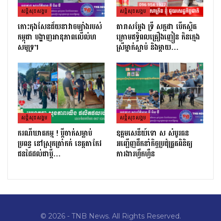
សន្តិសុខសង្គម
សន្តិសុខសង្គម
កោះកុងសែនជ័យនាវាចម្បាំងរបស់
តារាសម្ដែង ទ្រី សក្កដា បើកស្ថិត
កម្ពុជា បង្ហាញអានុភាពលើលំហ
ក្រោមឥទ្ធិពលគ្រឿងញៀន កិនក្មេង
សមុទ្រ។
ស្រីម្នាក់ស្លាប់ និងម្ដាយ…
សន្តិសុខសង្គម
សន្តិសុខសង្គម
ករណីឃាតកម្ម ! ប្ដីចាក់សម្លាប់
ឧត្តមសេនីយ៍ទោ ស សំបូរធន
ប្រពន្ធ នៅស្រុកត្រាំកក់ ខេត្តតាកែវ
អញ្ជើញដឹកនាំកិច្ចប្រជុំត្រួតពិនិត្យ​
ជនដៃដល់ជាប្ដី…
ការងារហ្វឹកហ្វឺន
© 2026 - TNB News. All Rights Reserved.