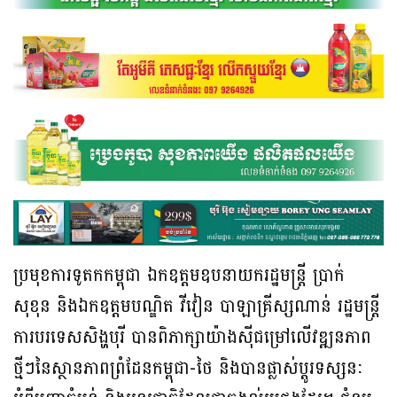
ប្រមុខការទូតកកម្ពុជា ឯកឧត្តមឧបនាយករដ្ឋមន្ត្រី ប្រាក់
សុខុន និងឯកឧត្តមបណ្ឌិត វីវៀន បាឡាគ្រីស្សណាន់ រដ្ឋមន្ត្រី
ការបរទេសសិង្ហបុរី បានពិភាក្សាយ៉ាងស៊ីជម្រៅលើវឌ្ឍនភាព
ថ្មីៗនៃស្ថានភាពព្រំដែនកម្ពុជា-ថៃ និងបានផ្លាស់ប្តូរទស្សនៈ