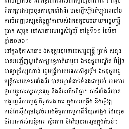
អំពីបញ្ហាតំបន់ និងអន្តរជាតិដែលជាកង្វល់រួមផងដែរ។ ជំនួប
ពិភាក្សារវាងប្រមុខការទូតទាំងពីរ បានធ្វើឡើងអំឡុងពេលនៃ
ការបំពេញទស្សនកិច្ចផ្លូវការរបស់ឯកឧត្តមឧបនាយករដ្ឋមន្ត្រី
ប្រាក់ សុខុន នៅសាធារណរដ្ឋសិង្ហបុរី នាថ្ងៃទី១១ ខែមីនា
ឆ្នាំ២០២៦។
នៅក្នុងឱកាសនោះ ឯកឧត្តមឧបនាយករដ្ឋមន្ត្រី ប្រាក់ សុខុន
បានអញ្ជើញជួបពិភាក្សាទ្វេភាគីជាមួយ ឯកឧត្តមបណ្ឌិត វីវៀន
បាឡាគ្រីស្សណាន់ រដ្ឋមន្ត្រីការបរទេសសិង្ហបុរី។ ឯកឧត្តមរដ្ឋ
មន្ត្រីការបរទេសទាំងពីរ បានរក្សាទំនាក់ទំនងជាប្រចាំ តាមការ
ផ្លាស់ប្តូរការសួរសុខទុក្ខ និងនឹករលឹកពីគ្នា។ ភាគីទាំងពីរបាន
បង្ហាញពីការប្តេជ្ញាចិត្តឥតងាករេ ក្នុងការពង្រឹង និងធ្វើឱ្យ
កាន់តែស៊ីជម្រៅនូវចំណងមិត្តភាពទ្វេភាគីដ៏យូរអង្វែង ដែលរួម
ចំណែកដល់សន្តិភាព ស្ថិរភាព និងវិបុលភាពរួមក្នុងតំបន់។