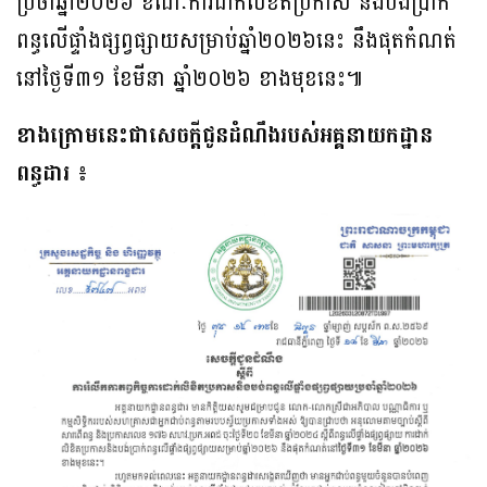
ប្រចាំឆ្នាំ២០២៦ ខណៈការដាក់លិខិតប្រកាស និងបង់ប្រាក់
ពន្ធលើផ្ទាំងផ្សព្វផ្សាយសម្រាប់ឆ្នាំ២០២៦នេះ​ នឹងផុតកំណត់
នៅថ្ងៃទី៣១ ខែមីនា ឆ្នាំ២០២៦ ខាងមុខនេះ៕
ខាងក្រោមនេះជាសេចក្តីជូនដំណឹងរបស់អគ្គនាយកដ្ឋាន
ពន្ធដារ ៖