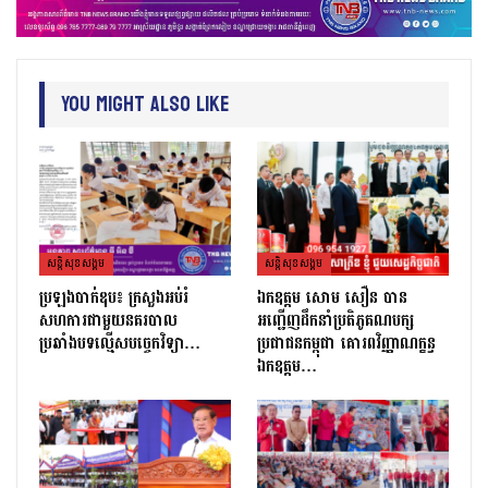
You Might Also Like
សន្តិសុខសង្គម
សន្តិសុខសង្គម
ប្រឡងបាក់ឌុប៖ ក្រសួងអប់រំ
ឯកឧត្តម សោម សឿន បាន
សហការជាមួយនគរបាល
អញ្ជើញដឹកនាំប្រតិភូគណបក្ស
ប្រឆាំងបទល្មើសបច្ចេកវិទ្យា…
ប្រជាជនកម្ពុជា គោរពវិញ្ញាណក្ខន្ធ
ឯកឧត្តម…