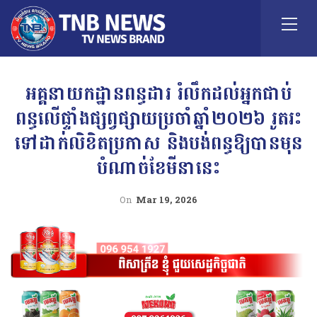
អគ្គនាយកដ្ឋានពន្ធដារ រំលឹកដល់អ្នកជាប់
ពន្ធលើផ្ទាំងផ្សព្វផ្សាយប្រចាំឆ្នាំ២០២៦ រូតរះ
ទៅដាក់លិខិតប្រកាស និងបង់ពន្ធឱ្យបានមុន
បំណាច់ខែមីនានេះ
On
Mar 19, 2026