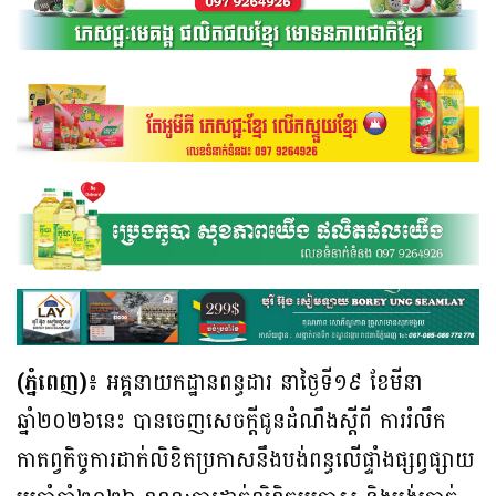
(ភ្នំពេញ)៖
អគ្គនាយកដ្ឋានពន្ធដារ នាថ្ងៃទី១៩​ ខែមីនា​
ឆ្នាំ២០២៦នេះ​ បានចេញសេចក្តីជូនដំណឹងស្តីពី​ ការរំលឹក
កាតព្វកិច្ចការដាក់លិខិតប្រកាសនឹងបង់ពន្ធលើផ្ទាំងផ្សព្វផ្សាយ