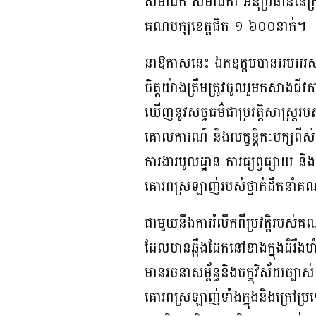
សមាជិក សមាជិកា អនុប្រធាននៃក្រ
គណបក្សខេត្តជិត ១ ៦០០នាក់។
នាឱកាសនេះ ឯកឧត្តមបានអបអរសាទរន
ចិត្តយ៉ាងត្រឹមត្រូវចូលរួមកសាង
ឃើញនូវសច្ចធម៌ជាប្រវត្តិសាស្ត្រ
គោលការណ៍ និងលក្ខនិ្តកៈបក្សពីសំ
ការងារមូលដ្ឋាន ការផ្សព្វផ្សាយ និ
គោរពស្រឡាញ់របស់ថ្នាក់ដឹកនាំគណ
ជាមួយនឹងការរំលឹកពីប្រវត្តិរបស
ដែលមានឆ្អឹងដែកនៅខាងក្នុងដ៏រឹង
មានរចនាសម្ព័ន្ធនិងចក្ខុវិស័យច្បាស
គោរពស្រឡាញ់ទាំងក្នុងនិងក្រៅប