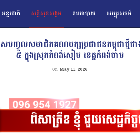
អន្ដរជាតិ
សន្តិសុខសង្គម
នយោបាយ
សប្បុរសធម៍
ាសបញ្ចូលសមាជិកគណបក្សប្រជាជនកម្ពុជាថ្មីជា
៥ ក្នុងស្រុកកំពង់សៀម ខេត្តកំពង់ចាម
On
May 11, 2026