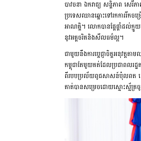
បាវចនា ឯករាជ្យ សន្តិភាព សេរីភាព
ប្រទេសឈានឆ្ពោះទៅរកការរីកចម្រើ
អាណត្តិ។ លោកបានផ្តែផ្តាំដល់ក្មួយៗឱ្
នូវអត្តចរិតនិងសីលធម៌ល្អ។
ជាមួយនឹងការប្តេជ្ញាចិត្តអនុវត្
កម្ពុជាតែមួយគត់ដែលប្រជាពលរដ្
ពីរបបប្រល័យពូជសាសន៍ប៉ុលពត ដោយនា
គាត់បានសម្រេចដោយស្មោះស្ម័គ្រច