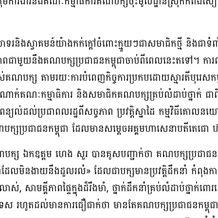
ុមការងារនិងគណៈកម្មាធិការគណបក្សចុះមូលដ្ឋានស្រុកកំពង់សៀ
ិងស្វាគមន៍យ៉ាងកក់ក្តៅចំពោះក្មួយៗជាសមាជិកថ្មី និងជាទំពា
ជីវភាពជាមួយនឹងគណបក្សប្រជាជនកម្ពុជាចាប់ពីពេលនេះតទៅ។ ការណ
របស់គណបក្ស តាមរយៈការបំពេញកិច្ចការប្រកបដោយស្មារតីបុរេសកម្ម 
ណាក់គណៈកម្មាធិការ និងសមាជិកគណបក្សគ្រប់លំដាប់ថ្នាក់ ជាពិ
ងពន្យល់ដល់ប្រជាពលរដ្ឋពីសច្ចភាព ប្រវត្តិស្នាដៃ កម្មវិធីគោលនយ
បក្សប្រជាជនកម្ពុជា ដែលមានសម្តេចអគ្គមហាសេនាបតីតេជោ ហ៊ុន
់គណបក្ស ឯកឧត្តម ហេង សួរ បានគូសបញ្ជាក់ថា គណបក្សប្រជាជន
មាំដែលមិនងាយនឹងដួលរលំ» ដែលជាបក្សមានប្រវត្តិដឹកនាំ កំពុងក
់លាស់, សាមគ្គីភាពផ្ទៃក្នុងដ៏រឹងមាំ, ថ្នាក់ដឹកនាំគ្រប់លំដាប់ថ្
្រទេស រហូតដល់មានការជឿជាក់ថា មានតែគណបក្សប្រជាជនកម្ពុជា