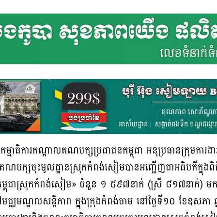
ាធិការកណ្ដាលគណបក្សប្រជាជនកម្ពុជា អនុប្រធានក្រុមការងាររាជ
រគណបក្សចុះមូលដ្ឋានស្រុកកំពង់សៀមបានអញ្ជើញជាអធិបតីក្នុងពិ
្ពុជាស្រុកកំពង់សៀម» ចំនួន ១ ៥៩៧នាក់ (ស្រី ៨១៧នាក់) មកព
នៅមជ្ឈមណ្ឌលសន្តិភាព ក្នុងក្រុងកំពង់ចាម នៅថ្ងៃទី១០ ខែឧសភ