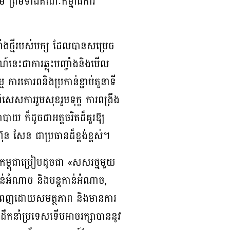
ម ព្រមទាំងគណៈកម្មាធិការ
ំងថ្មីរបស់បក្ស ដែលបានសម្រេច
៍នេះជាការឆ្លុះបញ្ចាំងនិងមើល
ការគោរពនិងប្រកាន់ខ្ជាប់តួនាទី
សេសការរួមសុខរួមទុក្ខ ការពង្រឹង
ោបាយ ក៏ដូចជាអត្តចរិតដ៏គួរឱ្យ
 សែន ជាប្រធានដ៏ខ្ពង់ខ្ពស់។
កម្ពុជាប្រៀបដូចជា «សសរថ្មមួយ
ាន់អំណាច និងបន្តកាន់អំណាច,
នាក់ពោរពេញដោយសមត្ថភាព និងមានការ
ដឹកនាំប្រទេសទើបអាចរក្សាបាននូវ