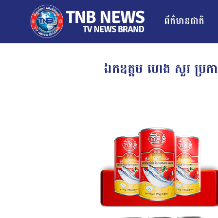
ព័ត៌មានជាតិ
ឯកឧត្តម ហេង សួរ ប្រក