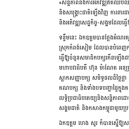
«សន្តិភាពនិងការអភិវឌ្ឍឥតឈប់ឈ
និងសង្គ្រោះជាតិឡើងវិញ ការពារជ
និងអភិវឌ្ឍសេដ្ឋកិច្ច-សង្គមដែលធ្វើឱ្យ
ទន្ទឹមនេះ ឯកឧត្តមបានថ្លែងអំណរគុណ
ស្រុកកំពង់សៀម ដែលបានបំពេញការ
ធ្វើឱ្យចំនួនសមាជិកបក្សកើនឡើងជា
មហាបវរធិបតី ហ៊ុន ម៉ាណែត អនុប្
ស្លាកសញ្ញាបក្ស សមិទ្ធផលដ៏ថ្លៃថ្ល
គណបក្ស និងទាំងបទបញ្ជាផ្ទៃក្នុ
លទ្ធិប្រជាធិបតេយ្យនិងសន្តិភាពដ
សង្គមជាតិ និងកសាងកម្ពុជាមួយប្
ឯកឧត្តម ហេង សួរ ក៏បានស្នើឱ្យសម