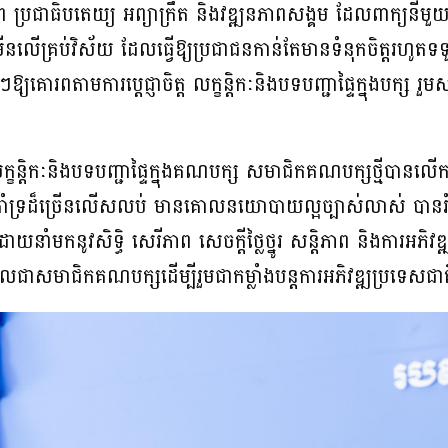
 ប្រជាធិបតេយ្យ អព្យាក្រឹត និងវឌ្ឍនភាពសង្គម ដែលពាក្យនីមួយៗឆ្
នលើគ្រប់វិស័យ ដែលធ្វើឱ្យប្រជាជនកាន់តែមានទំនុកចិត្តរហូត
យគោរពតាមការប្តេជ្ញាចិត្ត លក្ខន្តិកៈនិងបទបញ្ជាផ្ទៃក្នុងបក្ស រួមសាម
តតាមលក្ខន្តិកៈនិងបទបញ្ជាផ្ទៃក្នុងគណបក្ស សមាជិកគណបក្សថ្មី
ឋគាំទ្រដ៏ច្រើនលើសលប់ មានគោលនយោបាយល្អច្បាស់លាស់ បានរំដោ
ំមកនូវសិទ្ធិ សេរីភាព សេចក្តីថ្លៃថ្នូរ សន្តិភាព និងការអភិវឌ
ូលជាសមាជិកគណបក្សដើម្បីរួមជាកម្លាំងបន្តការអភិវឌ្ឍប្រទេសជា