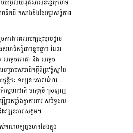
ំរបបប្រល័យពូជសាសន៍ខ្មែរក្រហម
ាពទឹកដី កសាងនិងថែរក្សាសន្តិភាព
ក្រុមការងារគណបក្សចុះមូលដ្ឋាន
ាជិកថ្មីជាបន្តបន្ទាប់ ដែល
ែល សម្តេចតេជោ និង សម្តេច
ប់សមាជិកថ្មីពីប្រវត្តិស្នាដៃ
ំងលក្ខន្តិកៈ ទស្សនៈគោលជំហរ
ិស្នេហាជាតិ មាតុភូមិ ស្រឡាញ់
ួមកម្លាំងគ្នាការពារ សមិទ្ធផល
 និងវឌ្ឍនភាពសង្គម។
យរបស់គណបក្សដូចមានចែងក្នុង