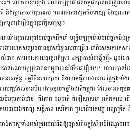
រ»។ លោកបានបន្តថា គណបក្សប្រជាជនកម្ពុជាបានតស៊ូផ្ដួលរំល
ាតិ និងស្តារកសាងប្រទេស ការពារឯករាជ្យអធិបតេយ្យ និងបូរណភ
កម្ពុជារុងរឿងក្នុងប្រវតិ្តសាស្ត្រ។
យ៉ាងជ្រាលជ្រៅដល់ថ្នាក់ដឹកនាំ មន្រ្តីបក្សគ្រប់លំដាប់ថ្នាក់និង
ងាររហូតសម្រេចបាននូវសមិទ្ធផលជាច្រើន ជាពិសេសការកសាងសម
លំដាប់ តាមរយៈការអនុវត្តអភិក្រម «រក្សាចាស់បង្កើនថ្មី» ដូចដ
រធានគណបក្សប្រជាជនកម្ពុជាបានរំលឹកជារឿយៗ។ លោកបានរំលេចប្រា
ា រចនាសម្ព័ន្ធ កម្មវិធីនយោបាយ និងសាមគ្គីភាពឯកភាពផ្ទៃក្នុងទា
ងគណបក្សដែលមានបំណងប្រមូលកម្លាំងជាតិកម្ពុជា ដែលមានឧត្តមគត
ោយមិនប្រកាន់ឋានៈ ជីវភាព ជនជាតិ ជំនឿសាសនា អតីតកាល ដើម្បីរ
រកបដោយឯករាជ្យ សន្តិភាព សេរីភាព ប្រជាធិបតេយ្យ អព្យាក្រឹត
ាជិកបក្សទាំងអស់ត្រូវយល់ដឹងឱ្យច្បាស់ពីចក្ខុវិស័យដ៏វែងឆ្ងា