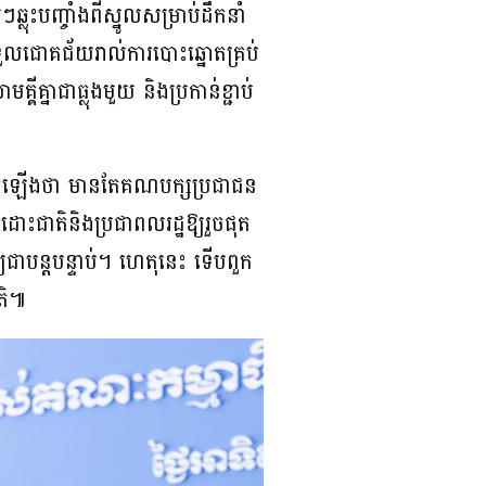
លុះបញ្ចាំងពីស្នូលសម្រាប់ដឹកនាំ
ទទួលជោគជ័យរាល់ការបោះឆ្នោតគ្រប់
គ្គីគ្នាជាធ្លុងមួយ និងប្រកាន់ខ្ជាប់
បានលើកឡើងថា មានតែគណបក្សប្រជាជន
ះជាតិនិងប្រជាពលរដ្ឋឱ្យរួចផុត
្ឍជាបន្តបន្ទាប់។ ហេតុនេះ ទើបពួក
តិ៕