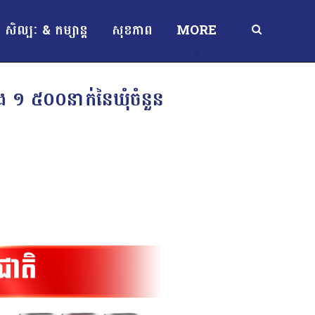
សិល្បៈ & កម្សាន្ត
សុខភាព
MORE
ង ១ ៥០០នាក់នៃឃុំចំនួន