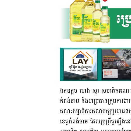
ឯកឧត្តម ហេង សួរ សមាជិកគណៈកម្ម
កំពង់ចាម និងជាប្រធានក្រុមការងា
គណៈកម្មាធិការគណបក្សប្រជាជនកម
ខេត្តកំពង់ចាម ដែលប្រព្រឹត្តឡើង