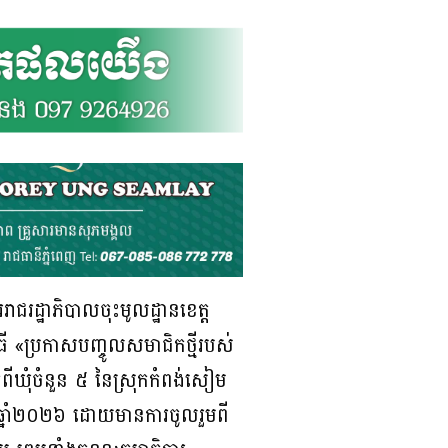
រដ្ឋាភិបាលចុះមូលដ្ឋានខេត្ត
ធី «ប្រកាសបញ្ចូលសមាជិកថ្មីរបស់
ីឃុំចំនួន ៥ នៃស្រុកកំពង់សៀម
ា ឆ្នាំ២០២៦ ដោយមានការចូលរួមពី