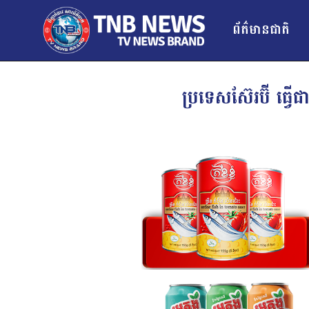
ព័ត៌មានជាតិ
ប្រទេសស៊ែរប៊ី ធ្វ