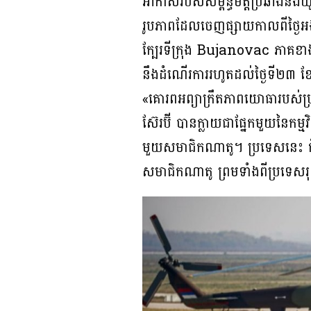
អាកាសរបស់សម្ព័ន្ធមិត្តប្រឆាំងនឹងយូហ
រូបភាពដែលចេញផ្សាយកាលពីថ្ងៃអង
ក្បែរទីក្រុង Bujanovac ភាគខាង
នឹងដំណើរការរហូតដល់ថ្ងៃទី២៣ ខ
«គោរពអព្យាក្រឹតភាពយោធារបស់ប្
ស៊ែរប៊ី បានក្លាយជាផ្នែកមួយនៃកម្
មួយសមាជិកណាតូ។ ប្រទេសនេះ ក៏ប
សមាជិកណាតូ ព្រមទាំងពីប្រទេសរុស