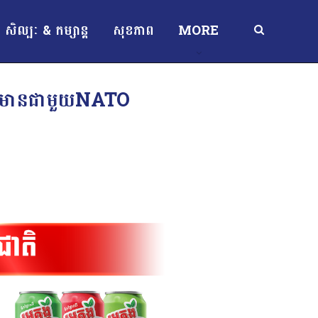
សិល្បៈ & កម្សាន្ត
សុខភាព
MORE
ធ្លាប់មានជាមួយNATO