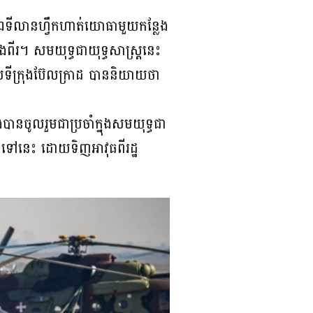
ៅឯទីលានហ្វឹកហាត់យោធាមួយកន្លែង
ពីរ។ សមយុទ្ធជាយុទ្ធសាស្ត្រនេះ
លទីក្រុងប៊ែលក្រាដ បាននិយាយថា
បានចូលរួមជាប្រចាំក្នុងសមយុទ្ធជា
ទៅនេះ ដោយទិញអាវុធពីរដ្ឋ