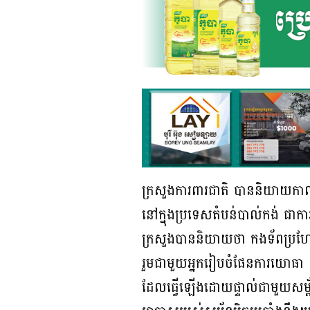
ក្រសួងការពារជាតិ បាននិយាយកាលព
នៅក្នុងប្រទេសតំបន់បាល់កង់ ជាការ
ក្រសួងបាននិយាយថា កងទ័ពប្រហែល៦០
រួមជាមួយអ្នករៀបចំផែនការយោធា ន
ដែលធ្វើឡើងដោយផ្ទាល់ជាមួយសម្ព័