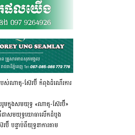
បស់ណាតូ-ស៊ែរប៊ី កំពុងដំណើរការ
ួមក្នុងសមយុទ្ធ «ណាតូ-ស៊ែរប៊ី»
េះគឺជាសមយុទ្ធយោធាលើកដំបូង
ី បន្ទាប់ពីយុទ្ធនាការតាម