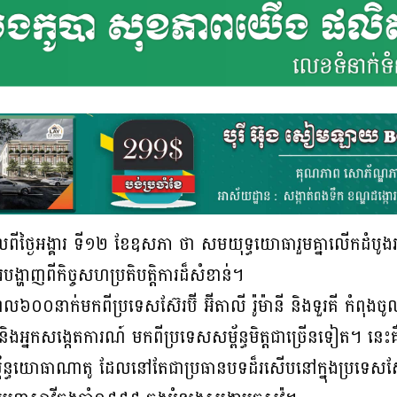
ីថ្ងៃអង្គារ ទី១២ ខែឧសភា ថា សមយុទ្ធយោធារួមគ្នាលើកដំបូងរ
បង្ហាញពីកិច្ចសហប្រតិបត្តិការដ៏សំខាន់។
០នាក់មកពីប្រទេសស៊ែរប៊ី អ៊ីតាលី រ៉ូម៉ានី និងទួរគី កំពុងចូលរ
ិងអ្នកសង្កេតការណ៍ មកពីប្រទេសសម្ព័ន្ធមិត្តជាច្រើនទៀត។ ន
ន្ធយោធាណាតូ ដែលនៅតែជាប្រធានបទដ៏រសើបនៅក្នុងប្រទេសស៊ែរប៊