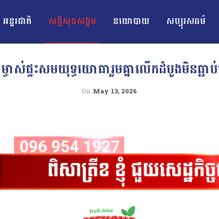
អន្ដរជាតិ
សន្តិសុខសង្គម
នយោបាយ
សប្បុរសធម៍
ើជាម្ចាស់ផ្ទះសមយុទ្ធយោធារួមគ្នាលើកដំបូងមិន
On
May 13, 2026