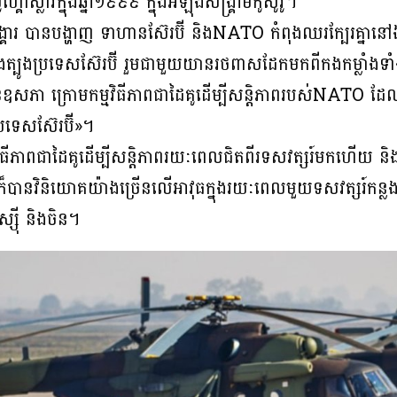
្គោស្លាវីក្នុងឆ្នាំ១៩៩៩ ក្នុងអំឡុងសង្គ្រាមកូសូវ៉ូ។
្គារ បានបង្ហាញ ទាហានស៊ែរប៊ី និងNATO កំពុងឈរក្បែរគ្នាន
ត្បូងប្រទេសស៊ែរប៊ី រួមជាមួយយានរថពាសដែកមកពីកងកម្លាំងទាំង
ែឧសភា ក្រោមកម្មវិធីភាពជាដៃគូដើម្បីសន្តិភាពរបស់NATO ដែ
រទេសស៊ែរប៊ី»។
មវិធីភាពជាដៃគូដើម្បីសន្តិភាពរយៈពេលជិតពីរទសវត្សរ៍មកហើយ និង
ានវិនិយោគយ៉ាងច្រើនលើអាវុធក្នុងរយៈពេលមួយទសវត្សរ៍កន្លង
្ស៊ី និងចិន។