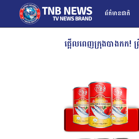
ព័ត៌មានជាតិ
ផ្អើលពេញក្រុងបាងកក! ព្រ