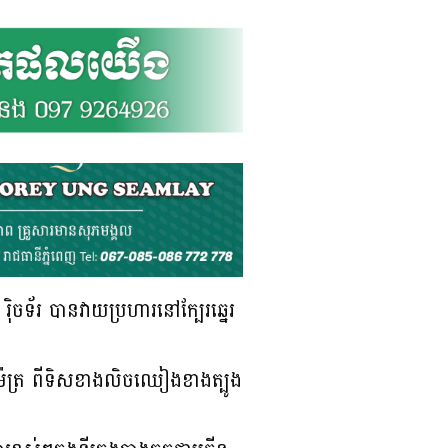
ិចទ័រ បានវាយប្រហារនៅក្បែរឆ្នេរ
ម៉ែត្រ ពីទិសខាងលិចឈៀងខាងត្បូង