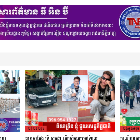
សន្តិសុខសង្គម
សន្តិសុខសង្គម
្ហាញ
តារាសម្ដែង ទ្រី សក្កដា បើកស្ថិតក្រោមឥទ្ធិពល
ករណីឃាតកម្ម 