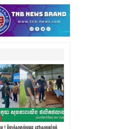
! ប្ដីចាក់សម្លាប់ប្រពន្ធ នៅស្រុកត្រាំកក់