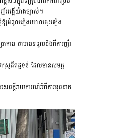
ពស់ៗក្នុងទីក្រុងបាងកកជាច្រើន
័ររង្គើយ៉ាងច្បាស់។
្វើឱ្យអំពូលភ្លើងយោលចុះឡើង
តប្រាកាន ថាបានទទួលដឹងពីការញ័រ
ត្រដីឥដ្ឋទន់ ដែលមានសមត្ថ
សេចក្តីរាយការណ៍អំពីការខូចខាត