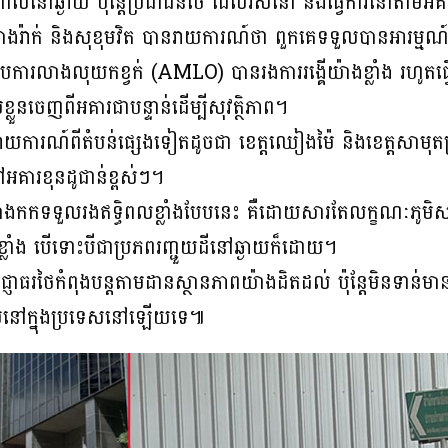
ៅឆ្ងាយ ប៉ុន្តែប្រជាជនថៃ ដែលរស់នៅ និងធ្វើការនៅតាមអគារខ្
ងរ៉ាក់ និងសុខុមវិត បានរាយការណ៍ថា ពួកគេទទួលបានអារម្មណ៍ញ
្រាបការលាងលុយកខ្វក់ (AMLO) បានរងការរង្គើយ៉ាងខ្លាំង រហូតធ
ៀសខ្លួនចេញពីអគារជាបន្ទាន់ដើម្បីសុវត្ថិភាព។
តីរាយការណ៍ពីតំបន់ផ្សេងទៀតដូចជា ខេត្តឈៀងម៉ៃ និងខេត្តសាមុ
ៅអគារខុនដូជាន់ខ្ពស់ៗ។
កកទទួលរងឥទ្ធិពលខ្លាំងបែបនេះ គឺដោយសារតែលក្ខណៈភូមិសាស្
តែខ្លាំង បើទោះបីជាប្រភពរញ្ជួយដីនៅឆ្ងាយក៏ដោយ។
រថៃកំពុងបន្តតាមដានស្ថានភាពយ៉ាងដិតដល់ ប៉ុន្តែមិនទាន់មាន
ាមួយនៅក្នុងប្រទេសនៅឡើយទេ៕