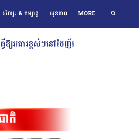
សិល្បៈ & កម្សាន្ត
សុខភាព
MORE
ធ្វើឱ្យអគារខ្ពស់ៗនៅថៃញ័រ