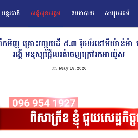
អន្ដរជាតិ
សន្តិសុខសង្គម
នយោបាយ
សប្បុរសធម៍
ឹកមិញ គ្រោះរញ្ជួយដី ៥.៣ រ៉ិចទ័រនៅមីយ៉ាន់ម៉ា 
រង្គើ មនុស្សផ្អើលរត់ចេញក្រៅរកអាយ៉ូស
On
May 18, 2026