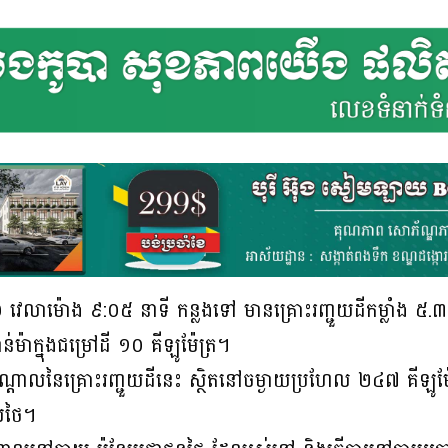
វេលាម៉ោង ៩:០៥ នាទី កន្លងទៅ មានគ្រោះរញ្ជួយដីកម្លាំង ៥.៣ រ៉
់ម៉ាក្នុងជម្រៅដី ១០ គីឡូម៉ែត្រ។
ណ្តាលនៃគ្រោះរញ្ជួយដីនេះ ស្ថិតនៅចម្ងាយប្រហែល ២៤៧ គីឡូ
េសថៃ។