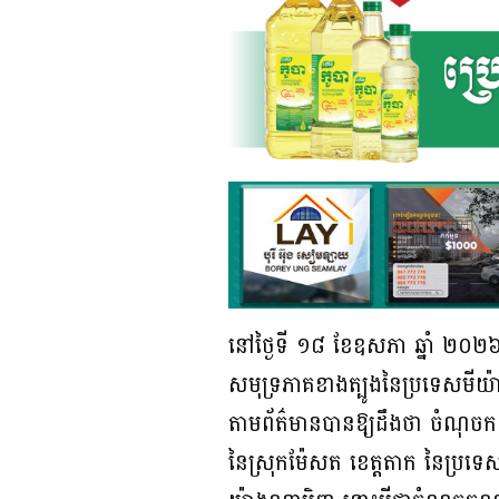
នៅថ្ងៃទី ១៨ ខែឧសភា ឆ្នាំ ២០២៦ 
សមុទ្រភាគខាងត្បូងនៃប្រទេសមីយ៉ាន
តាមព័ត៌មានបានឱ្យដឹងថា ចំណុចក
នៃស្រុកម៉ែសត ខេត្តតាក នៃប្រទ