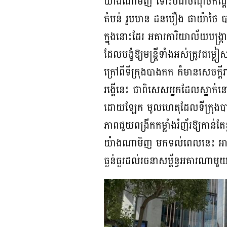
យ៉ាងណាមិញ ទោះបីជាចំណុចកណ្តាលន
តំបន់ រួមមាន ដនមឿង ផាយ៉ាថៃ បា
ក្នុងនោះដែរ អគារការិយាល័យបង្ក
ដែលបង្ខំឱ្យមន្ត្រីទាំងអស់ត្រូវជម្ល
ក្រៅពីទីក្រុងបាងកក ក៏មានសេចក្
រង្គើនេះ ជាពិសេសអ្នកដែលស្នាក់ន
ដោយឡែក មូលហេតុដែលទីក្រុងបាង
ភាពជួយពង្រីកកម្លាំងរំញ័រឱ្យកាន់
យ៉ាងណាមិញ មកទល់ពេលនេះ អាជ្ញាធ
ធ្ងន់ធ្ងរដល់រចនាសម្ព័ន្ធអគារណ