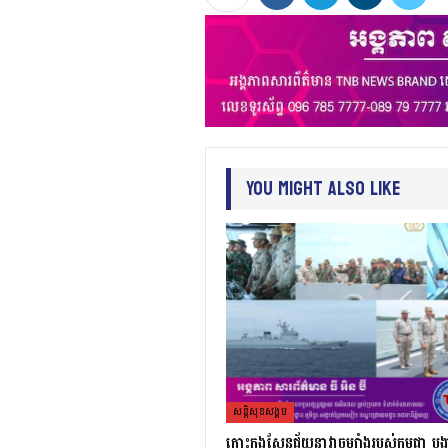
You Might Also Like
សន្តិសុខសង្គម
កោះកុងសែនជ័យនាវាចម្បាំងរបស់កម្ពុជា បង