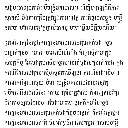
សង្គមចោទប្រកាន់លើមន្ត្រីនគរបាល។ ដើម្បីបង្ហាញអំពីភាព
ស្អាតស្អំ និងភាពត្រឹមត្រូវក្នុងការអនុវត្ត ភារកិច្ចរបស់ខ្លួន មន្ត្រី
នគរបាលដែលអនុវត្តផ្ទាល់បានចូលទៅឆ្លើយបំភ្លឺរួចហើយ។
អ្នកនាំពាក្យនៃស្នងការដ្ឋាននគរបាលខេត្តបាត់ដំបង សូម
បញ្ជាក់ជូនថា នៅពេលនេះសំណុំរឿង កំពុងស្ថិតនៅក្នុង
សមត្ថកិច្ច នៃចៅក្រមស៊ើបសួរសាលាដំបូងខេត្តបាត់ដំបង ក្នុង
ករណីដែលចៅក្រមស៊ើបសួររកឃើញថា ករណីខាងលើមាន
ការពាក់ព័ន្ធណាមួយ ចំពោះមន្ត្រីនគរបាលដែលអនុវត្ត
លើករណីខាងលើនេះ ដោយពុំត្រឹមត្រូវតាម ជំនាញតាមវិជ្ជា
ជីវៈតាមច្បាប់ដែលមានចែងនោះទេ ថ្នាក់ដឹកនាំនៃស្នង
ការដ្ឋាននគរបាលខេត្តបាត់ដំបងក៏ដូចជាថ្នាក់ ដឹកនាំអគ្គស្នង
ការដ្ឋាននគរបាលជាតិ មិនគាំទ្រចំពោះសកម្មភាពរបស់មន្ត្រី