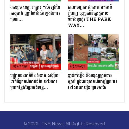
ឯកឧត្តម នេត្រ ភក្រ្តា៖ “សំឡេងនៃ
គណៈបញ្ជាការឯកភាពរាជធានី
ភស្តុតាង ឮខ្លាំងជាងសំឡេងនៃការ
ភ្នំពេញ ចុះត្រួតពិនិត្យរដ្ឋបាល
កុហក…
ទីតាំងខុនដូរ THE PARK
WAY…
សន្តិសុខសង្គម
សន្តិសុខសង្គម
បង្ក្រាបជនជាតិចិន ៦នាក់ សង្ស័យ
ខ្មាន់កាំភ្លើង និងមនុស្សម្នាក់បាន
ពាក់ព័ន្ធករណីចាប់ជំរឹត នៅអគារ
ស្លាប់ ក្នុងហេតុការណ៍បាញ់ប្រហារ
មួយកន្លែងក្បែរមាត់ទន្លេ…
នៅសាលារៀន ប្រទេសថៃ
© 2026 - TNB News. All Rights Reserved.