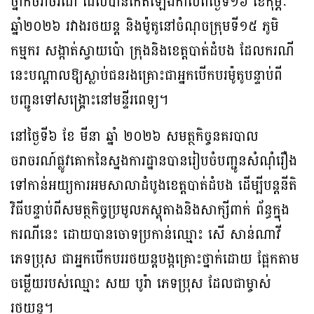
ថ្នាក់ចរាចរណ៍ ដែលបានកើតឡើងកាលពីថ្ងៃទី១៦ ខែកុម្ភៈ
ឆ្នាំ២០២៦ រវាងរថយន្ត និងម៉ូតូនៅចំណុចក្រុមទី១៥ ភូមិ
កម្មករ សង្កាត់ស្វាយប៉ោ ក្រុងនិងខេត្តបាត់ដំបង ដែលករណី
នេះបណ្តាលឱ្យស្លាប់ជនរងគ្រោះជាអ្នកបើកបរម៉ូតូបន្ទាប់ពី
បញ្ជូនទៅសង្គ្រោះនៅមន្ទីរពេទ្យ។
នៅថ្ងៃទី៦ ខែ មីនា ឆ្នាំ ២០២៦ សមត្ថកិច្ចនគរបាល
ចរាចរណ៍ផ្លូវគោកនៃស្នងការដ្ឋានបានរៀបចំបញ្ជូនសំណុំរឿង
ទៅកាន់អយ្យការអមសាលាដំបូងខេត្តបាត់ដំបង ដើម្បីបន្តនីតិ
វិធីបន្ទាប់ពីសមត្ថកិច្ចប្រមូលភស្តុតាងនិងសាក្សីពាក់ ព័ន្ធក្នុង
ករណីនេះ ដោយបានចោទប្រកាន់ឈ្មោះ សើ សាន់ណាវី
ភេទប្រុស ជាអ្នកបើកបររថយន្តបង្កគ្រោះថ្នាក់ដោយ ផ្អែកតាម
ចម្លើយរបស់ឈ្មោះ សយ បូរ៉ា ភេទប្រុស ដែលជាម្ចាស់
រថយន្ត។