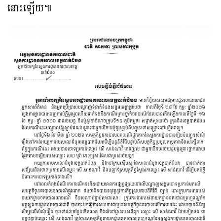
នោះឡើយ៕