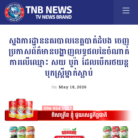
ស្នងការដ្ឋាននគរបាលខេត្តបាត់ដំបង ចេញ
ប្រកាសព័ត៌មានបង្ហាញលទ្ធផលនៃចំណាត់
ការលើឈ្មោះ សយ បូរ៉ា ដែលបើករថយន្ត
បុកស្រ្តីម្នាក់ស្លាប់
On
May 18, 2026