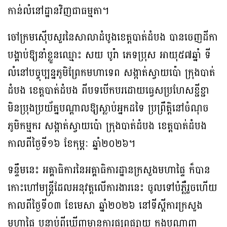
កាន់លំនៅដ្ឋានវិញជាធម្មតា។
ចៅក្រមស៊ើបសួរនៃសាលាដំបូងខេត្តបាត់ដំបង បានចេញដីកា
បង្គាប់ឱ្យនាំខ្លួនឈ្មោះ សយ បូរ៉ា ភេទប្រុស អាយុ៥៧ឆ្នាំ ទី
លំនៅបច្ចុប្បន្នភូមិព្រែកមហាទេព សង្កាត់ស្វាយប៉ោ ក្រុងបាត់
ដំបង ខេត្តបាត់ដំបង ពីបទបើកបរដោយធ្វេសប្រហែសខ្ជីខ្ជា
មិនប្រុងប្រយ័ត្នបណ្តាលឱ្យស្លាប់អ្នកដទៃ ប្រព្រឹត្តិនៅចំណុច
ភូមិកម្មករ សង្កាត់ស្វាយប៉ោ ក្រុងបាត់ដំបង ខេត្តបាត់ដំបង
កាលពីថ្ងៃទី១៦ ខែកុម្ភៈ ឆ្នាំ២០២៦។
ទន្ទឹមនេះ អគ្គាធិការនៃអគ្គាធិការដ្ឋានក្រសួងមហាផ្ទៃ ក៏បាន
កោះហៅមន្ត្រីដែលអនុវត្តលើការងារនេះ ចូលទៅបំភ្លឺរួចហើយ
កាលពីថ្ងៃទី០៣ ខែមេសា ឆ្នាំ២០២៦ នៅទីស្តីការក្រសួង
មហាផ្ទៃ បន្ទាប់ពីឃើញមានការផ្សព្វផ្សាយ ក្នុងបណ្តាញ