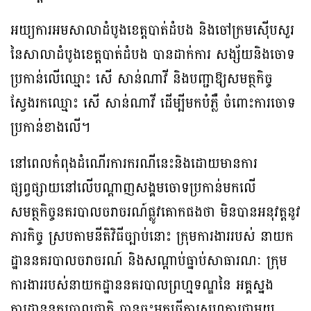
អយ្យការអមសាលាដំបូងខេត្តបាត់ដំបង និងចៅក្រមស៊ើបសួរ
នៃសាលាដំបូងខេត្តបាត់ដំបង បានដាក់ការ សង្ស័យនិងចោទ
ប្រកាន់លើឈ្មោះ សើ សាន់ណាវី និងបញ្ជាឱ្យសមត្ថកិច្ច
ស្វែងរកឈ្មោះ សើ សាន់ណាវី ដើម្បីមកបំភ្លឺ ចំពោះការចោទ
ប្រកាន់ខាងលើ។
នៅពេលកំពុងដំណើរការករណីនេះនិងដោយមានការ
ផ្សព្វផ្សាយនៅលើបណ្តាញសង្គមចោទប្រកាន់មកលើ
សមត្ថកិច្ចនគរបាលចរាចរណ៍ផ្លូវគោកផងថា មិនបានអនុវត្តនូវ
ភារកិច្ច ស្របតាមនីតិវិធីច្បាប់នោះ ក្រុមការងាររបស់ នាយក
ដ្ឋាននគរបាលចរាចរណ៍ និងសណ្តាប់ធ្នាប់សាធារណៈ ក្រុម
ការងាររបស់នាយកដ្ឋាននគរបាលព្រហ្មទណ្ឌនៃ អគ្គស្នង
ការដ្ឋាននគរបាលជាតិ បានចុះមកធ្វើការសហការជាមួយ