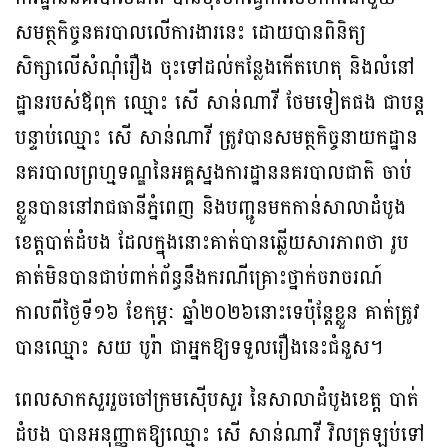
សមត្ថកិច្ចនគរបាលលើការងារនេះ ដោយបានពិនិត្យ
សិក្សាលើសំណុំរឿង ចុះទៅដល់កន្លែងកើតហេតុ និងលំនៅ
ដ្ឋានរបស់ឪពុក ឈ្មោះ សើ សាន់ណាវី ថែមទៀតផង ជាបន្ត
បន្ទាប់ឈ្មោះ សើ សាន់ណាវី ត្រូវបានសមត្ថកិច្ចនាយកដ្ឋាន
នគរបាលព្រហ្មទណ្ឌនៃអគ្គស្នងការដ្ឋាននគរបាលជាតិ ចាប់
ខ្លួនបាននៅរាជធានីភ្នំពេញ និងបញ្ជូនមកកាន់សាលាដំបូង
ខេត្តបាត់ដំបង ដែលក្នុងនោះគាត់បានឆ្លើយសារភាពថា រូប
គាត់មិនបានជាប់ពាក់ព័ន្ធនឹងករណីគ្រោះថ្នាក់ចរាចរណ៍
កាលពីថ្ងៃទី១៦ ខែកុម្ភៈ ឆ្នាំ២០២៦នោះទេប៉ុន្តែខ្លួន គាត់ត្រូវ
បានឈ្មោះ សយ បូរ៉ា ជាអ្នកឱ្យទទួលរឿងនេះជំនួស។
ពេលសាកសួររួចចៅក្រមស៊ើបសួរ នៃសាលាដំបូងខេត្ត បាត់
ដំបង បានអនុញ្ញាតឱ្យឈ្មោះ សើ សាន់ណាវី វិលត្រឡប់ទៅ