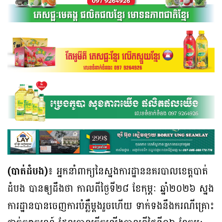
(បាត់ដំបង)៖
អ្នកនាំពាក្យនៃស្នងការដ្ឋាននគរបាលខេត្តបាត់
ដំបង បានឲ្យដឹងថា កាលពីថ្ងៃទី២៨ ខែកុម្ភៈ ឆ្នាំ២០២៦ ស្នង
ការដ្ឋានបានចេញការបំភ្លឺម្តងរួចហើយ ទាក់ទងនឹងករណីគ្រោះ