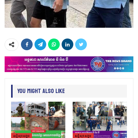
You Might Also Like
សន្តិសុខសង្គម
សន្តិសុខសង្គម