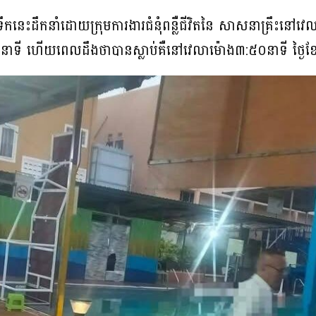
នេះដឹកនាំដោយក្រុមការងារជំនុំពន្លឺជីវិតនៃ សាសនាគ្រឹះន
ាទី ហើយពេលដឹងថាបានស្លាប់គឺនៅវេលាម៉ោង៣:៥០នាទី ថ្ងៃខែ