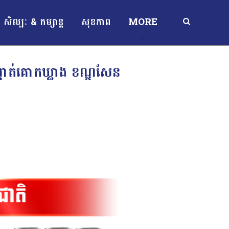
សិល្បៈ & កម្សាន្ត
សុខភាព
MORE
កាត់គោកឃ្លាង ខណ្ឌសែន