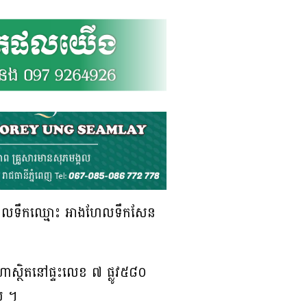
ាងហែលទឹកឈ្មោះ អាងហែលទឹកសែន
វិហាស្ថិតនៅផ្ទះលេខ ៧ ផ្លូវ៥៨០
ល់ ។