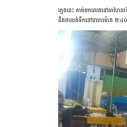
ក្មេងនេះ គាត់មកលេងនៅអាហែលទឹក
ដឹងថាលង់ទឹកនៅវេលាម៉ោង ២:៤០ន