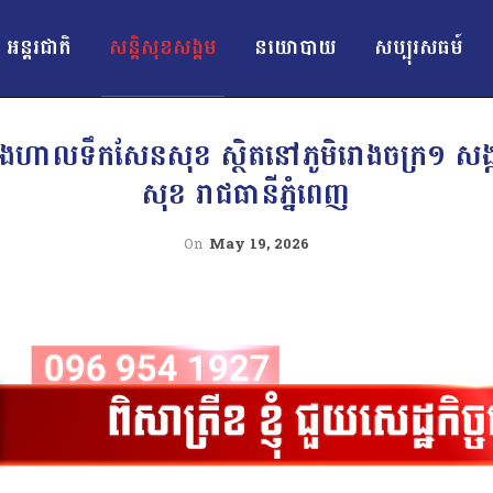
អន្ដរជាតិ
សន្តិសុខសង្គម
នយោបាយ
សប្បុរសធម៍
ាងហាលទឹកសែនសុខ ស្ថិតនៅភូមិរោងចក្រ១ សង្
សុខ រាជធានីភ្នំពេញ
On
May 19, 2026