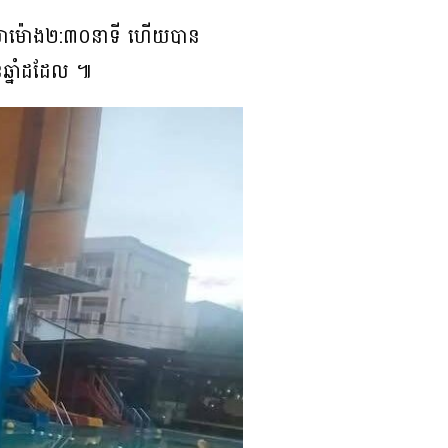
ៅវេលាម៉ោង២:៣០នាទី ហើយបាន
ឆ្នាំដដែល ៕