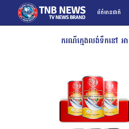
ព័ត៌មានជាតិ
ករណីក្មេងលង់ទឹកនៅ អ