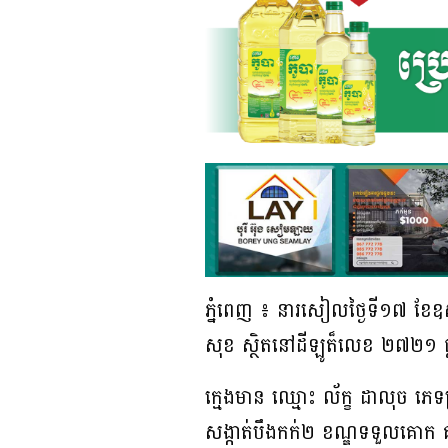
ភ្នំពេញ ៖ នារសៀលថ្ងៃទី១៧ ខ
សុខ ស្ថិតនៅដីឡូត៏លេខ ២៧២១ ផ្
ក្មេងមាន ឈ្មោះ ល័ក្ខ ដាលុច ភេទប
សង្កាត់បឹងកក់២ ខណ្ឌទទួលគោក គា