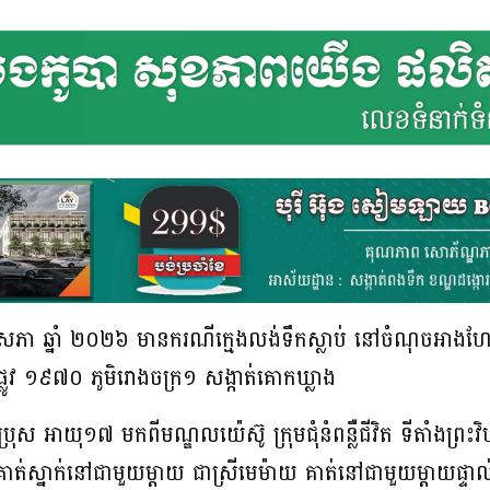
ែឧសភា ឆ្នាំ ២០២៦ មានករណីក្មេងលង់ទឹកស្លាប់ នៅចំណុចអ
លូវ ១៩៧០ ភូមិរោងចក្រ១ សង្កាត់គោកឃ្លាង
្រុស អាយុ១៧ មកពីមណ្ឌលយ៉េស៊ូ ក្រុមជុំនំពន្លឺជីវិត ទីតាំងព្រះ
ត់ស្នាក់នៅជាមួយម្ដាយ ជាស្រីមេម៉ាយ គាត់នៅជាមួយម្ដាយផ្ទា