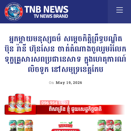
អ្នកម្តាយមនុស្សធម៌ សម្តេចកិត្តិព្រឹទ្ធបណ្ឌិត
ប៊ុន រ៉ានី ហ៊ុនសែន ចាត់តំណាងចូលរួមរំលែក
ទុក្ខគ្រួសារសពប្រជានេសាទ ក្នុងហេតុការណ៍
លិចទូក នៅសមុទ្រខេត្តកែប
On
May 19, 2026