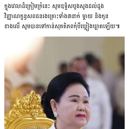
ក្នុងវេលាដ៏ក្រៀមក្រំនេះ សូមឧទ្ទិសបួងសួងដល់ដួង
វិញ្ញាណក្ខន្ធសពជនរងគ្រោះទាំង៣នាក់ ម្តាយ និងកូន
ខាងលើ សូមបានទៅកាន់សុគតិភពកុំបីឃ្លៀងឃ្លាតឡើយ៕