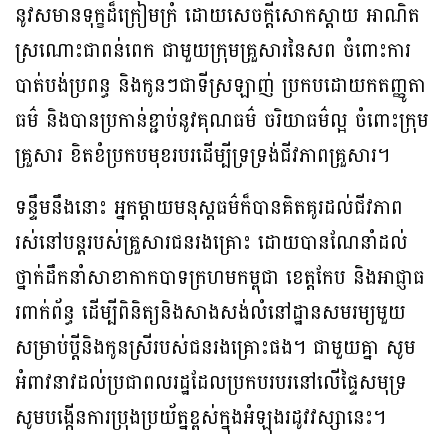
នូវសមានទុក្ខដ៏ក្រៀមក្រំ ដោយសេចក្តីសោកស្តាយ អាណិត
ស្រណោះជាពន់ពេក ជាមួយក្រុមគ្រួសារនៃសព ចំពោះការ
បាត់បង់ប្រពន្ធ និងកូនៗជាទីស្រឡាញ់ ប្រកបដោយកតញ្ញូតា
ធម៌ និងបានប្រកាន់ខ្ជាប់នូវគុណធម៌ ចរិយាធម៌ល្អ ចំពោះក្រុម
គ្រួសារ ខិតខំប្រកបមុខរបរដើម្បីទ្រទ្រង់ជីវភាពគ្រួសារ។
ទន្ទឹមនឹងនោះ អ្នកម្តាយមនុស្ដធម៌ក៏បានគិតគូរដល់ជីវភាព
រស់នៅបន្តរបស់គ្រួសារជនរងគ្រោះ ដោយបានណែនាំដល់
ថ្នាក់ដឹកនាំសាខាកាកបាទក្រហមកម្ពុជា ខេត្តកែប និងអាជ្ញាធ
រពាក់ព័ន្ធ ដើម្បីពិនិត្យនិងសាងសង់លំនៅដ្ឋានសមរម្យមួយ
សម្រាប់ប្តីនិងកូនស្រីរបស់ជនរងគ្រោះផង។ ជាមួយគ្នា សូម
អំពាវនាវដល់ប្រជាពលរដ្ឋដែលប្រកបរបរនៅលើផ្ទៃសមុទ្រ
សូមបង្កើនការប្រុងប្រយ័ត្នខ្ពស់ក្នុងអំឡុងរដូវវស្សានេះ។