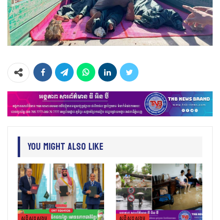
You Might Also Like
សន្តិសុខសង្គម
សន្តិសុខសង្គម