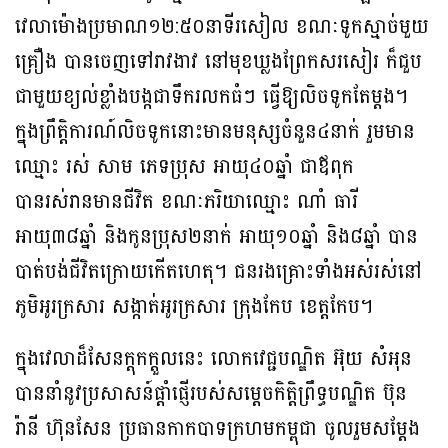
វេលាម៉ោងប្រមាណ១២:៥០នាទីរសៀល ខណៈទូកស្មាច់មួយ
គ្រឿង បានចេញទៅរាវងាវ នៅមុខឃ្លងព្រែកសរសៀរ ក៏ជួប
ជាមួយខ្យល់ខ្លាំងបង្កជាទឹករលកធំៗ ធ្វើឱ្យលិចទូកតែម្តង។
ក្នុងព្រឹត្តិការណ៍លិចទូកនោះមានមនុស្សចំនួន៤នាក់ រួមមាន
ឈ្មោះ រស់ សាម ភេទប្រុស អាយុ៤០ឆ្នាំ ជាឪពុក
បានរស់រានមានជីវិត ខណៈភរិយាឈ្មោះ ណាំ ធារី
អាយុ៣៨ឆ្នាំ និងកូនប្រុស២នាក់ អាយុ១០ឆ្នាំ និង៨ឆ្នាំ បាន
បាត់បង់ជីវិតក្រោយកើតហេតុ។ ជនរងគ្រោះទាំងអស់រស់នៅ
ភូមិអូរក្រសារ សង្កាត់អូរក្រសារ ក្រុងកែប ខេត្តកែប។
ក្នុងវេលាដ៏សែនក្ដុកក្ដួលនេះ លោកវេជ្ជបណ្ឌិត អ៊ុយ សំអុន
បាននាំនូវប្រសាសន៍ផ្តាំផ្ញើរបស់សម្តេចកិត្តិព្រឹទ្ធបណ្ឌិត ប៊ុន
រ៉ានី ហ៊ុនសែន ប្រធានកាកបាទក្រហមកម្ពុជា ចូលរួមសម្តែង