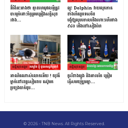
អ៊ីរ៉ង់អះអាងថា គ្មានហេតុផលអ្វីត្រូវ
ព្យុះ Dolphin វាយលុកភាគ
បារម្ភចំពោះកិច្ចព្រមព្រៀងសន្តិសុខ
ខាងកើតប្រទេសចិន
រវាង…
បង្ខំឱ្យលុបចោលជើងហោះហើរជាង
៩៤០ ជើងនៅសៀងហៃ
សន្តិសុខសង្គម
សន្តិសុខសង្គម
អាណិតណាស់លោកអើយ ! យុវតី
កូរ៉េខាងត្បូង និងអាមេរិក ត្រៀម
ម្នាក់នៅខេត្តសៀមរាប តស៊ូមក
ធ្វើសមយុទ្ធរួមគ្នា…
ប្រឡងបាក់ឌុប…
© 2026 - TNB News. All Rights Reserved.