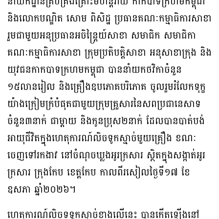
នាយកដ្ឋានគ្រប់គ្រងគ្រោះមហន្តរាយ កាកបាទក្រហមកម្ពុជា
និងលោកបណ្ឌិត សោម ពិសិដ្ឋ ប្រធានគណៈកម្មាធិការសាខា
រួមជាមួយអនុប្រធានអចិន្ត្រៃយ៍សាខា សមាជិក សមាជិកា
គណៈកម្មាធិការសាខា ក្រុមប្រតិបត្តិសាខា អនុសាខាក្រុង និង
យុវជនកាកបាទក្រហមកម្ពុជា បាននាំយកថវិកាចំនួន
១៥លានរៀល និងគ្រឿងឧបភោគបរិភោគ ចូលរួមរំលែកទុក្ខ
យ៉ាងក្រៀមក្រំបំផុតជាមួយក្រុមគ្រួសារនៃសពប្រជានេសាទ
ចំនួន៣នាក់ ជាម្តាយ និងកូនប្រុស២នាក់ ដែលបានបាត់បង់
អាយុជីវិតក្នុងហេតុការណ៍លិចទូកស្មាច់មួយគ្រឿង ខណៈ
ចេញទៅរកងាវ នៅចំណុចឃ្លងអូរក្រសារ ស្ថិតក្នុងសង្កាត់អូរ
ក្រសារ ក្រុងកែប ខេត្តកែប កាលពីរសៀលថ្ងៃទី១៧ ខែ
ឧសភា ឆ្នាំ២០២៦។
ហេតុការណ៍លិចទទូកស្មាច់ខាងលើនេះ បានកើតឡើងនៅ