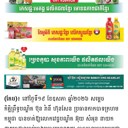
(កែប)៖
នៅថ្ងៃទី១៩ ខែឧសភា ឆ្នាំ២០២៦ សម្តេច
កិត្តិព្រឹទ្ធបណ្ឌិត ប៊ុន រ៉ានី ហ៊ុនសែន ប្រធានកាកបាទក្រហម
កម្ពុជា បានចាត់ឱ្យលោកវេជ្ជបណ្ឌិត អ៊ុយ សំអុន នាយក