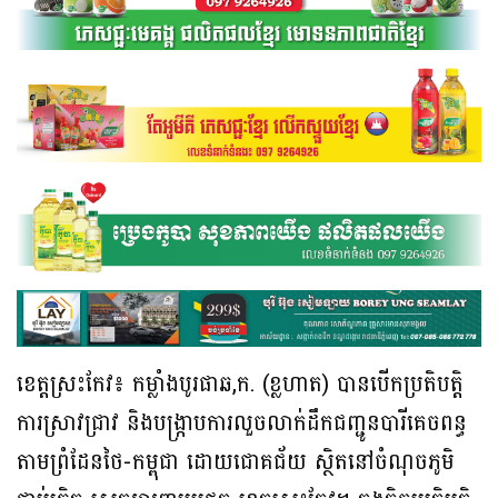
ខេត្តស្រះកែវ៖ កម្លាំងបូរផាឆ,ក. (ខ្លហាត) បានបើកប្រតិបត្តិ
ការស្រាវជ្រាវ និងបង្ក្រាបការលួចលាក់ដឹកជញ្ជូនបារីគេចពន្ធ
តាមព្រំដែនថៃ-កម្ពុជា ដោយជោគជ័យ ស្ថិតនៅចំណុចភូមិ