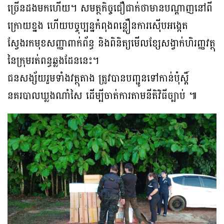
ច្រើនដងមកហើយ។ សមត្ថកិច្ចជឿជាក់ថាមានបណ្តាញនៅពី
ក្រោយខ្នង ហើយបច្ចុប្បន្នកំពុងពន្លឿនការស៊ើបអង្កេត
ស្វែងរកមុខសញ្ញាពាក់ព័ន្ធ និងពិនិត្យមើលខ្សែសង្វាក់ហិរញ្ញវត្ថុ
នៃក្រុមរត់ពន្ធឆ្លងដែននេះ។
ជនសង្ស័យរួមទាំងវត្ថុតាង ត្រូវបានបញ្ជូនទៅកាន់ប៉ុស្តិ៍
នគរបាលឃ្លងណាំសៃ ដើម្បីចាត់ការតាមនីតិវិធីច្បាប់ ៕