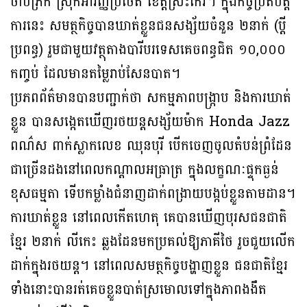
ថាប់ភ្រិក ស្រុកអារញ្ញប្រថេត ខេត្តស្រះកែវ។ ក្នុងកិច្ចប្រតិបត្តិ
ការនេះ សមត្ថកិច្ចបានឃាត់ខ្លួនជនសង្ស័យចំនួន ២នាក់ (ប្តី
ប្រពន្ធ) រួមជាមួយវត្ថុតាងបារីបរទេសគេចពន្ធជិត ១០,០០០
កញ្ចប់ ដែលមានតម្លៃរាប់សែនបាត។
ប្រភពព័ត៌មានបានបញ្ជាក់ថា សកម្មភាពបង្ក្រាប និងការឃាត់
ខ្លួន បានសង្កេតឃើញរថយន្តសង្ស័យម៉ាក Honda Jazz
ពណ៌ស ពាក់ស្លាកលេខ ឈុនបុរី បើកចេញចូលតំបន់ព្រំដែន
ជាច្រើនដងនៅពេលកណ្តាលអធ្រាត្រ ក្នុងលក្ខណៈផ្ទុកធ្ងន់
ខុសធម្មតា ទើបកម្លាំងជំនាញដាក់ពង្រាយបង្កប់ខ្លួនតាមដាន។
ការឃាត់ខ្លួន នៅពេលកើតហេតុ គេបានឃើញបុរសជនជាតិ
ខ្មែរ ២នាក់ លីកេះ ឆ្លងដែនមកប្រគល់ឱ្យភាគីថៃ រួចជួយលើក
ដាក់ក្នុងរថយន្ត។ នៅពេលសមត្ថកិច្ចបង្ហាញខ្លួន ជនជាតិខ្មែរ
ទាំងនោះបានរត់គេចខ្លួនបាត់ស្រមោលទៅក្នុងភាពងងឹត