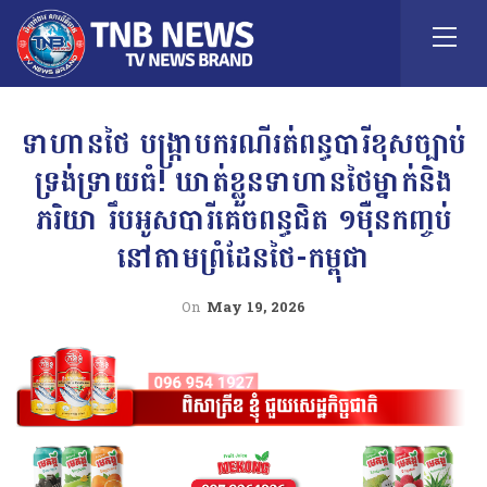
ទាហានថៃ បង្ក្រាបករណីរត់ពន្ធបារីខុសច្បាប់
ទ្រង់ទ្រាយធំ! ឃាត់ខ្លួនទាហានថៃម្នាក់និង
ភរិយា រឹបអូសបារីគេចពន្ធជិត ១ម៉ឺនកញ្ចប់
នៅតាមព្រំដែនថៃ-កម្ពុជា
On
May 19, 2026