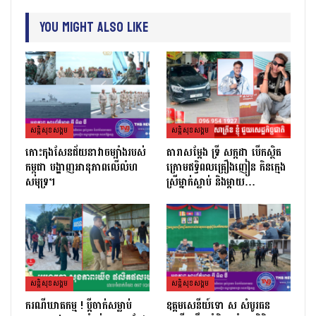
You Might Also Like
សន្តិសុខសង្គម
សន្តិសុខសង្គម
កោះកុងសែនជ័យនាវាចម្បាំងរបស់
តារាសម្ដែង ទ្រី សក្កដា បើកស្ថិត
កម្ពុជា បង្ហាញអានុភាពលើលំហ
ក្រោមឥទ្ធិពលគ្រឿងញៀន កិនក្មេង
សមុទ្រ។
ស្រីម្នាក់ស្លាប់ និងម្ដាយ…
សន្តិសុខសង្គម
សន្តិសុខសង្គម
ករណីឃាតកម្ម ! ប្ដីចាក់សម្លាប់
ឧត្តមសេនីយ៍ទោ ស សំបូរធន