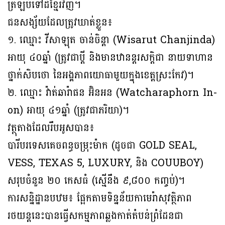
ត្រឡប់ទៅដីខ្មែរវិញ។
ជនសង្ស័យដែលត្រូវឃាត់ខ្លួន៖
១. ឈ្មោះ វីសាឡុត ចាន់ចិន្តា (Wisarut Chanjinda)
អាយុ ៤០ឆ្នាំ (ត្រូវជាប្តី និងមានឋានន្តរសក្តិជា នាយទាហាន
ថ្នាក់សិបថោ នៃអង្គភាពយោធាមួយក្នុងខេត្តស្រះកែវ)។
២. ឈ្មោះ វ៉ាត់ឆារ៉ាផន អ៊ិនអន (Watcharaphorn In-
on) អាយុ ៤១ឆ្នាំ (ត្រូវជាភរិយា)។
វត្ថុតាងដែលរឹបអូសបាន៖
បារីបរទេសគេចពន្ធចម្រុះម៉ាក (ដូចជា GOLD SEAL,
VESS, TEXAS 5, LUXURY, និង COUUBOY)
សរុបចំនួន ២០ កេសធំ (ស្មើនឹង ៩,៨០០ កញ្ចប់)។
ការសន្និដ្ឋានបឋម៖ ផ្អែកតាមទិន្នន័យកាមេរ៉ាសុវត្ថិភាព
រថយន្តនេះបានធ្វើសកម្មភាពឆ្លងកាត់តំបន់ព្រំដែនជា