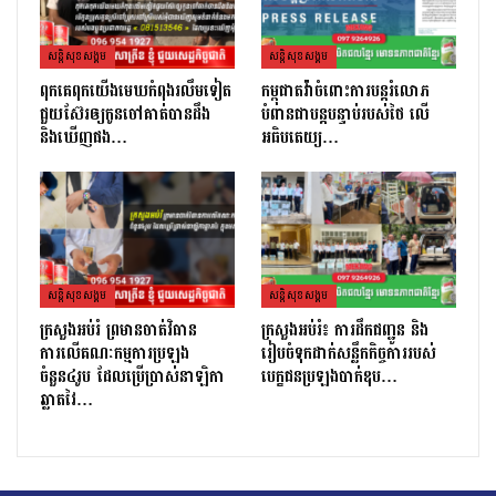
សន្តិសុខសង្គម
សន្តិសុខសង្គម
ពុកគេពុកយេីងមេឃកំពុងរលឹមទៀត​
កម្ពុជាតវ៉ាចំពោះការបន្តរំលោភ
ជួយស៊ែរឲ្យកូនចៅគាត់បានដឹង
បំពានជាបន្តបន្ទាប់របស់ថៃ លើ
និងឃេីញផង…
អធិបតេយ្យ…
សន្តិសុខសង្គម
សន្តិសុខសង្គម
ក្រសួងអប់រំ ព្រមានចាត់វិធាន
ក្រសួងអប់រំ៖ ការដឹកជញ្ជូន និង
ការលើគណៈកម្មការប្រឡង
រៀបចំទុកដាក់សន្លឹកកិច្ចការរបស់
ចំនួន៤រូប ដែលប្រើប្រាស់នាឡិកា
បេក្ខជនប្រឡងបាក់ឌុប…
ឆ្លាតវៃ…