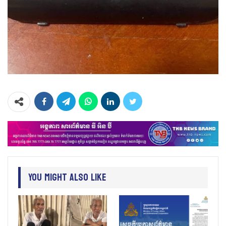
You Might Also Like