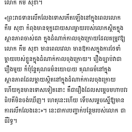
លោក កឹម សុខា។
«ព្រះរាជទានលើកលែងទោសកើតឡើងនៅក្នុងពេលលោក
កឹម សុខា កំពុងមានទុក្ខដោយសារម្ដាយរបស់លោកស្ថិតក្នុង
ស្ថានភាពចាស់ជរា ក្នុងដំណាក់កាលចុងក្រោយដែលតម្រូវឱ្យ
លោក កឹម សុខា មានពេលវេលា មានឱកាសក្នុងការថែទាំ
ម្ដាយរបស់ខ្លួនក្នុងដំណាក់កាលចុងក្រោយ។ រឿងច្បាប់វាជា
រឿងមួយ ក៏ប៉ុន្តែគុណធម៌នយោបាយ គុណធម៌នៅក្នុង
ស្ថានភាពដែលម្ដាយស្ថិតនៅក្នុងដំណាក់កាលចុងក្រោយ
ហើយកូនមានទោសទៀតនោះ គឺជារឿងដែលសម្ដេចមហាបវរ
ធិបតីមិនចង់ឃើញ។ ហេតុនេះហើយ ទើបសម្តេចស្នើឱ្យមាន
ការលើកលែងនេះ»។ នេះជាការបញ្ជាក់បន្ថែមរបស់លោក ជា
ធីរិទ្ធ។