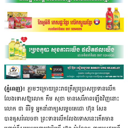
(ភ្នំពេញ)៖
ភ្លាមៗក្រោយព្រះរាជក្រឹត្យប្រោសប្រទានលើក
លែងទោសឱ្យលោក កឹម សុខា មានសេរីភាពឡើងវិញនោះ
លោក ជា ធីរិទ្ធ អ្នកនាំពាក្យសម្តេចតេជោ ហ៊ុន សែន
បានគូសរំលេចថា ព្រះទានលើកលែងទោសនេះកើតមាន