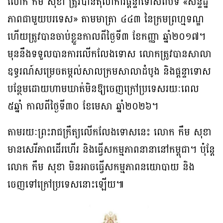
លោក កឹម សុខា ត្រូវបានតុលាការផ្តន្ទាទោសពីបទ «សន្ទិដ្ឋិ
ភាពជាមួយបរទេស» តាមមាត្រា ៤៤៣ នៃក្រមព្រហ្មទណ្ឌ
ហើយត្រូវបានចាប់ខ្លួនកាលពីថ្ងៃទី៣ ខែកញ្ញា ឆ្នាំ២០១៧។
មុននឹងទទួលបានការលើកលែងទោស លោកត្រូវបានសាលា
ឧទ្ធរណ៍សម្រេចតម្កល់សាលក្រមសាលាដំបូង និងផ្តន្ទាទោស
បន្ថែមដោយហាមឃាត់មិនឱ្យចេញក្រៅប្រទេសរយៈពេល
៥ឆ្នាំ កាលពីថ្ងៃទី៣០ ខែមេសា ឆ្នាំ២០២៦។
តាមរយៈព្រះរាជក្រឹត្យលើកលែងទោសនេះ លោក កឹម សុខា
មានសេរីភាពដើរហើរ និងធ្វើសកម្មភាពនានានៅកម្ពុជា។ ប៉ុន្តែ
លោក កឹម សុខា មិនអាចធ្វើសកម្មភាពនយោបាយ និង
ចេញទៅក្រៅប្រទេសនោះឡើយ៕