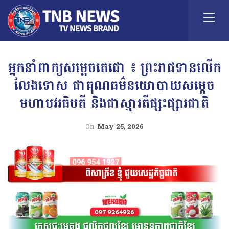
អ្នកនាំពាក្យសម្តេចតេជោ ៖ ព្រះរាជទានលើក
លែងទោស ជាគុណធម៌នយោបាយសម្តេច
មហាបវរធិបតី និងជាស្មារតីផ្សះផ្សារជាតិ
On
May 25, 2026