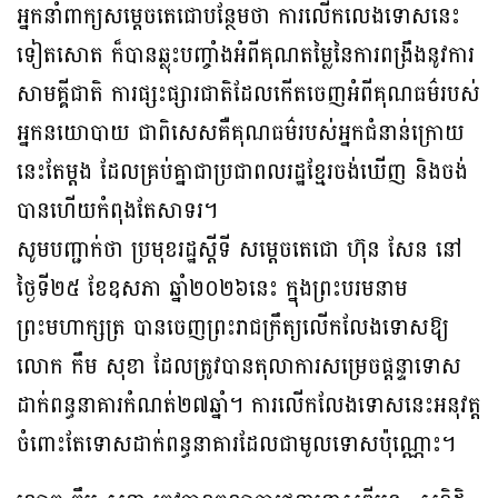
អ្នកនាំពាក្យសម្តេចតេជោបន្ថែមថា ការលើកលេងទោសនេះ
ទៀតសោត ក៏បានឆ្លុះបញ្ចាំងអំពីគុណតម្លៃនៃការពង្រឹងនូវការ
សាមគ្គីជាតិ ការផ្សះផ្សារជាតិដែលកើតចេញអំពីគុណធម៌របស់
អ្នកនយោបាយ ជាពិសេសគឺគុណធម៌របស់អ្នកជំនាន់ក្រោយ
នេះតែម្ដង ដែលគ្រប់គ្នាជាប្រជាពលរដ្ឋខ្មែរចង់ឃើញ និងចង់
បានហើយកំពុងតែសាទរ។
សូមបញ្ជាក់ថា ប្រមុខរដ្ឋស្តីទី សម្តេចតេជោ ហ៊ុន សែន នៅ
ថ្ងៃទី២៥ ខែឧសភា ឆ្នាំ២០២៦នេះ ក្នុងព្រះបរមនាម
ព្រះមហាក្សត្រ បានចេញព្រះរាជក្រឹត្យលើកលែងទោសឱ្យ
លោក កឹម សុខា ដែលត្រូវបានតុលាការសម្រេចផ្តន្ទាទោស
ដាក់ពន្ធនាគារកំណត់២៧ឆ្នាំ។ ការលើកលែងទោសនេះអនុវត្ត
ចំពោះតែទោសដាក់ពន្ធនាគារដែលជាមូលទោសប៉ុណ្ណោះ។