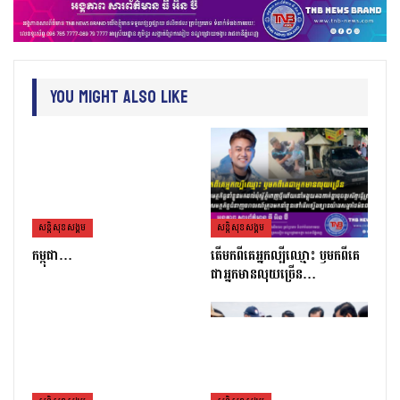
You Might Also Like
សន្តិសុខសង្គម
សន្តិសុខសង្គម
កម្ពុជា…
តេីមកពីគេអ្នកល្បីឈ្មោះ​ ឫមកពីគេ
ជាអ្នកមានលុយច្រេីន​…