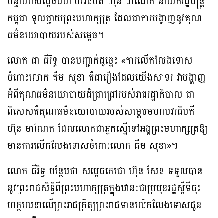
បន្ទាប់ពីសម្តេចមហាបវរធិបតី ហ៊ុន ម៉ាណែត នាយករដ្ឋមន្ត្រី
កម្ពុជា ទូលថ្វាយព្រះមហាក្សត្រ ដែលជាការបង្ហាញនូវគុណ
ធម៌នយោបាយរបស់សម្តេច។
លោក ជា ធីរិទ្ធ បានបញ្ជាក់ដូច្នេះ «ការលើកលែងទោស
ចំពោះលោក គឹម សុខា គឺជារឿងដែលយើងសាទរ វាបង្ហាញ
អំពីគុណធម៌នយោបាយដ៏ជ្រាជ្រៅរបស់រាជរដ្ឋាភិបាល ជា
ពិសេសគឺគុណធម៌នយោបាយរបស់សម្ដេចមហាបវរធិបតី
ហ៊ុន មាណែត ដែលលោកជាអ្នកស្នើទៅអង្គព្រះមហាក្សត្រឱ្យ
មានការលើកលែងទោសចំពោះលោក គឹម សុខា»។
លោក ធីរិទ្ធ បន្ថែមថា សម្ដេចតេជោ ហ៊ុន សែន ទទួលបាន
នូវព្រះរាជសិទ្ធិពីព្រះមហាក្សត្រក្នុងឋានៈជាប្រមុខរដ្ឋស្តីទីចុះ
ហត្ថលេខាលើព្រះរាជក្រឹត្យព្រះរាជទានលើកលែងទោសជូន