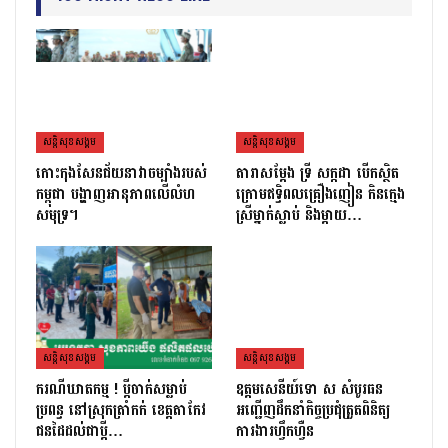
សន្តិសុខសង្គម
សន្តិសុខសង្គម
កោះកុងសែនជ័យនាវាចម្បាំងរបស់
តារាសម្ដែង ទ្រី សក្កដា បើកស្ថិត
កម្ពុជា បង្ហាញអានុភាពលើលំហ
ក្រោមឥទ្ធិពលគ្រឿងញៀន កិនក្មេង
សមុទ្រ។
ស្រីម្នាក់ស្លាប់ និងម្ដាយ…
សន្តិសុខសង្គម
សន្តិសុខសង្គម
ករណីឃាតកម្ម ! ប្ដីចាក់សម្លាប់
ឧត្តមសេនីយ៍ទោ ស សំបូរធន
ប្រពន្ធ នៅស្រុកត្រាំកក់ ខេត្តតាកែវ
អញ្ជើញដឹកនាំកិច្ចប្រជុំត្រួតពិនិត្យ​
ជនដៃដល់ជាប្ដី…
ការងារហ្វឹកហ្វឺន