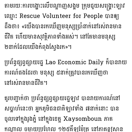
តាម​រយៈ​ការ​បង្ហោះ​លើ​បណ្ដាញ​សង្គម ក្រុមជួយសង្គ្រោះឡាវ
ឈ្មោះ​ Rescue Volunteer for People បានឲ្យ​
ដឹងថា៖ «យើងបានរកឃើញមនុស្សប្រាំនាក់នៅរស់រានមាន
ជីវិត ហើយមានសុវត្ថិភាពទាំងអស់។ នៅតែមានមនុស្ស
២នាក់ដែលយើងកំពុងស្វែងរក»។
ប្រព័ន្ធផ្សព្វផ្សាយរដ្ឋ Lao Economic Daily ក៏បានរាយ
ការណ៍​​ផងដែរថា មនុស្ស ៥នាក់ត្រូវបានរកឃើញថា
នៅរស់រានមានជីវិត។
គួរបញ្ជាក់ថា ប្រព័ន្ធផ្សព្វផ្សាយរដ្ឋឡាវ បានរាយការណ៍​នៅ
សប្តាហ៍នេះថា អ្នកភូមិជនជាតិ​ឡាវទាំង ៧នាក់នោះ បាន
ចូលទៅក្នុងរូងភ្នំ នៅក្នុង​ខេត្ត Xaysomboun ភាគ
កណ្តាល ចម្ងាយប្រហែល ១២៥គីឡូម៉ែត្រ នៅ​ភាគឦសាន