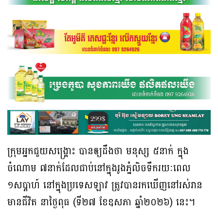
ក្រុម​អ្នកជួយសង្គ្រោះ បានឲ្យ​ដឹង​ថា មនុស្ស ៥នាក់ ក្នុង
ចំណោម ៧នាក់ដែលជាប់នៅក្នុងរូងភ្នំលិចទឹករយៈពេល
១សប្តាហ៍ នៅក្នុងប្រទេសឡាវ ត្រូវបានរកឃើញនៅរស់រាន
មានជីវិត នា​ថ្ងៃពុធ (ទី២៧ ខែឧសភា ឆ្នាំ២០២៦) នេះ។