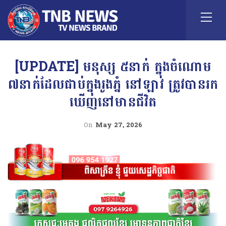
[UPDATE] មនុស្ស ៥នាក់ ក្នុងចំណោម
៧នាក់ដែលជាប់ក្នុងរូងភ្នំ នៅ​ឡាវ ត្រូវបានរក
ឃើញនៅមានជីវិត
On
May 27, 2026