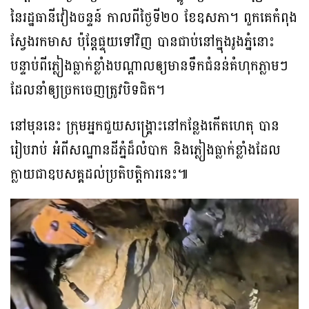
នៃរដ្ឋធានីវៀងចន្ទន៍ កាល​ពី​ថ្ងៃទី២០​ ខែឧសភា។ ពួកគេកំពុង
ស្វែងរកមាស ប៉ុន្តែផ្ទុយទៅវិញ បានជាប់នៅក្នុងរូងភ្នំនោះ
បន្ទាប់ពីភ្លៀងធ្លាក់ខ្លាំងបណ្តាលឲ្យ​មានទឹកជំនន់គំហុក​ភ្លាមៗ
ដែលនាំ​ឲ្យ​​ច្រកចេញត្រូវ​បិទជិត​។
នៅមុន​នេះ ក្រុម​អ្នកជួយសង្គ្រោះនៅកន្លែងកើតហេតុ បាន
រៀបរាប់ អំពីសណ្ឋាន​ដី​ភ្នំ​ដ៏លំបាក និងភ្លៀងធ្លាក់ខ្លាំងដែល
ក្លាយ​ជា​ឧបសគ្គ​ដល់​ប្រតិបត្តិការនេះ៕