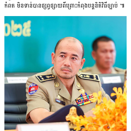
កំពត មិនទាន់បានផ្សព្វផ្សាយពីព្រោះកំពុងបន្តនិតិវិធីច្បាប់ ៕