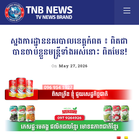
ស្នងការដ្ឋាននគរបាលខេត្តកំពត ៖ ពិតជា
បានចាប់ខ្លួនមន្ត្រីទាំងអស់នោះ ពិតមែន!
On
May 27, 2026