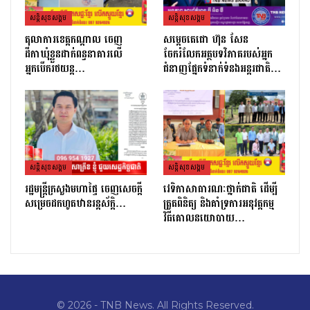
សន្តិសុខសង្គម
សន្តិសុខសង្គម
តុលាការខេត្តកណ្ដាល ចេញ
សម្តេចតេជោ ហ៊ុន សែន
ដីកាឃុំខ្លួនដាក់ពន្ធនាគារលើ
ចែករំលែកអត្ថបទវិភាគរបស់អ្នក
អ្នកបើករថយន្ត…
ជំនាញផ្នែកទំនាក់ទំនងអន្តរជាតិ…
សន្តិសុខសង្គម
សន្តិសុខសង្គម
រដ្ឋមន្ដ្រីក្រសួងមហាផ្ទៃ ចេញសេចក្តី
វេទិកាសាធារណៈថ្នាក់ជាតិ ដើម្បី
សម្រេចដកហូតឋានរន្តស័ក្តិ…
ត្រួតពិនិត្យ និងគាំទ្រការអនុវត្តកម្ម
វិធីគោលនយោបាយ…
© 2026 - TNB News. All Rights Reserved.