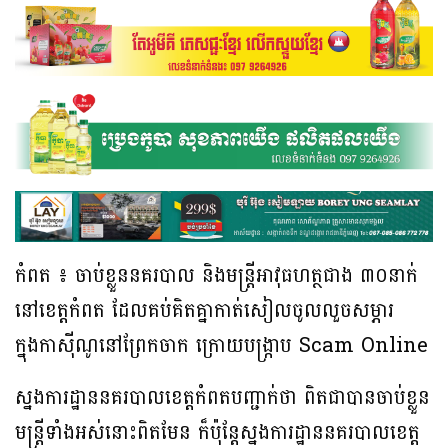
កំពត ៖ ចាប់ខ្លួននគរបាល និងមន្រ្តីអាវុធហត្ថជាង ៣០នាក់
នៅខេត្តកំពត ដែលគប់គិតគ្នាកាត់សៀលចូលលួចសម្ភារ
ក្នុងកាស៊ីណូនៅព្រែកចាក ក្រោយបង្ក្រាប Scam Online
ស្នងការដ្ឋាននគរបាលខេត្តកំពតបញ្ជាក់ថា ពិតជាបានចាប់ខ្លួន
មន្ត្រីទាំងអស់នោះពិតមែន ក៏ប៉ុន្តែស្នងការដ្ឋាននគរបាលខេត្ត