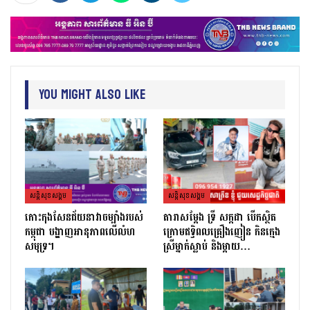
You Might Also Like
សន្តិសុខសង្គម
សន្តិសុខសង្គម
កោះកុងសែនជ័យនាវាចម្បាំងរបស់
តារាសម្ដែង ទ្រី សក្កដា បើកស្ថិត
កម្ពុជា បង្ហាញអានុភាពលើលំហ
ក្រោមឥទ្ធិពលគ្រឿងញៀន កិនក្មេង
សមុទ្រ។
ស្រីម្នាក់ស្លាប់ និងម្ដាយ…