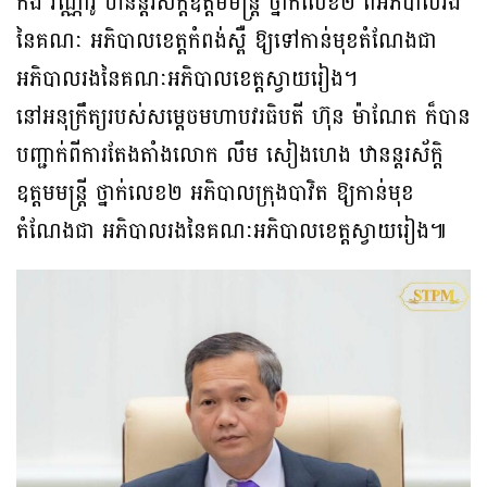
កង វណ្ណារ៉ូ ឋានន្តរស័ក្តិឧត្តមមន្ត្រី ថ្នាក់លេខ២ ពីអភិបាលរង
នៃគណៈ អភិបាលខេត្តកំពង់ស្ពឺ ឱ្យទៅកាន់មុខតំណែងជា
អភិបាលរងនៃគណៈអភិបាលខេត្តស្វាយរៀង។
នៅអនុក្រឹត្យរបស់សម្តេចមហាបវរធិបតី ហ៊ុន ម៉ាណែត ក៏បាន
បញ្ជាក់ពីការតែងតាំងលោក លឹម សៀងហេង ឋានន្តរស័ក្តិ
ឧត្តមមន្ត្រី ថ្នាក់លេខ២ អភិបាលក្រុងបាវិត ឱ្យកាន់មុខ
តំណែងជា អភិបាលរងនៃគណៈអភិបាលខេត្តស្វាយរៀង៕