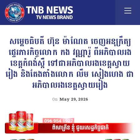
សម្តេចធិបតី ហ៊ុន ម៉ាណែត ចេញអនុក្រឹត្យ
ផ្ទេរភារកិច្ចលោក កង វណ្ណារ៉ូ ពីអភិបាលរង
ខេត្តកំពង់ស្ពឺ ទៅជាអភិបាលរងខេត្តស្វាយ
រៀង និងតែងតាំងលោក លឹម សៀងហេង ជា
អភិបាលរងខេត្តស្វាយរៀង
On
May 29, 2026