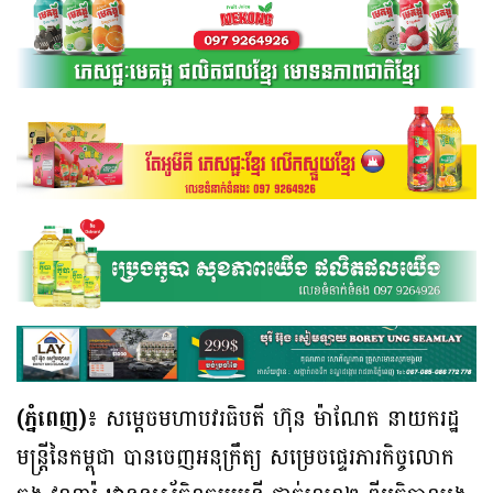
(ភ្នំពេញ)៖
សម្តេចមហាបវរធិបតី ហ៊ុន ម៉ាណែត នាយករដ្ឋ
មន្ត្រីនៃកម្ពុជា បានចេញអនុក្រឹត្យ សម្រេចផ្ទេរភារកិច្ចលោក