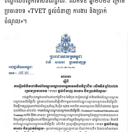
បណ្តាលបច្ចេកទេសនិងវិជ្ជាជីវៈ លើកទី៩ ឆ្នាំ២០២៦ ក្រោម
ប្រធានបទ «TVET ផ្តល់ជំនាញ ការងារ និងប្រាក់
ចំណូល»។