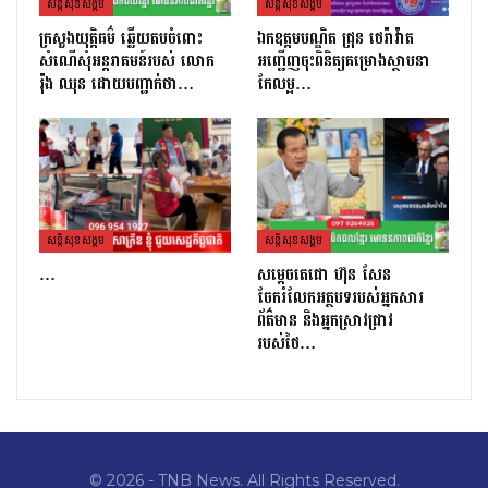
សន្តិសុខសង្គម
សន្តិសុខសង្គម
ក្រសួងយុត្តិធម៌ ឆ្លើយតបចំពោះ
ឯកឧត្តមបណ្ឌិត ជ្រុន ថេរ៉ាវ៉ាត
សំណើសុំអន្តរាគមន៍របស់ លោក
អញ្ជើញចុះពិនិត្យគម្រោងស្ថាបនា
រ៉ុង ឈុន ដោយបញ្ជាក់ថា…
កែលម្អ…
សន្តិសុខសង្គម
សន្តិសុខសង្គម
…
សម្តេចតេជោ ហ៊ុន សែន
ចែករំលែកអត្ថបទរបស់អ្នកសារ
ព័ត៌មាន និងអ្នកស្រាវជ្រាវ
របស់ថៃ…
© 2026 - TNB News. All Rights Reserved.