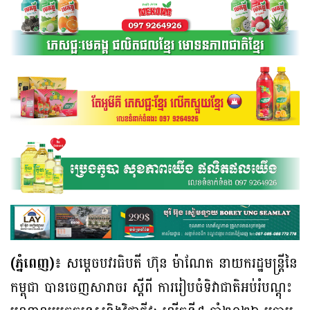
(ភ្នំពេញ)៖
សម្តេចបវរធិបតី ហ៊ុន ម៉ាណែត នាយករដ្ឋមន្ត្រីនៃ
កម្ពុជា បានចេញសារាចរ ស្តីពី ការរៀបចំទិវាជាតិអប់រំបណ្តុះ