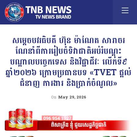
សម្តេចបវរធិបតី ហ៊ុន ម៉ាណែត សារាចរ
ណែនាំពីការរៀបចំទិវាជាតិអប់រំបណ្តុះ
បណ្តាលបច្ចេកទេស និងវិជ្ជាជីវៈ លើកទី៩
ឆ្នាំ២០២៦ ក្រោមប្រធានបទ «TVET ផ្តល់
ជំនាញ ការងារ និងប្រាក់ចំណូល»
On
May 29, 2026