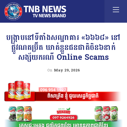
បង្ក្រាបនៅទីតាំងសណ្ឋាគារ «៦៦៦៨» នៅ
ផ្លូវណតប្រ៊ីត ឃាត់ខ្លួនជនជាតិចិន៦នាក់
សង្ស័យករណី Online Scams
On
May 29, 2026