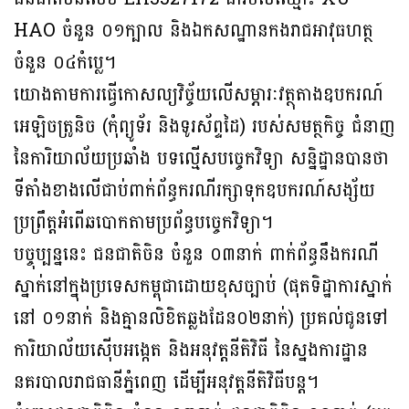
HAO ចំនួន ០១ក្បាល និងឯកសណ្ឋានកងរាជអាវុធហត្ថ
ចំនួន ០៤កំប្លេ។
យោងតាមការធ្វើកោសល្យវិច្ច័យលើសម្ភារៈវត្ថុតាងឧបករណ៍
អេឡិចត្រូនិច (កុំព្យូទ័រ និងទូរស័ព្ទដៃ) របស់សមត្ថកិច្ច ជំនាញ
នៃការិយាល័យប្រឆាំង បទល្មើសបច្ចេកវិទ្យា សន្និដ្ឋានបានថា
ទីតាំងខាងលើជាប់ពាក់ព័ន្ធករណីរក្សាទុកឧបករណ៍សង្ស័យ
ប្រព្រឹត្តអំពើឆបោកតាមប្រព័ន្ធបច្ចេកវិទ្យា។
បច្ចុប្បន្ននេះ ជនជាតិចិន ចំនួន ០៣នាក់ ពាក់ព័ន្ធនឹងករណី
ស្នាក់នៅក្នុងប្រទេសកម្ពុជាដោយខុសច្បាប់ (ផុតទិដ្ឋាការស្នាក់
នៅ ០១នាក់ និងគ្មានលិខិតឆ្លងដែន០២នាក់) ប្រគល់ជូនទៅ
ការិយាល័យស៊ើបអង្កេត និងអនុវត្ដនីតិវិធី នៃស្នងការដ្ឋាន
នគរបាលរាជធានីភ្នំពេញ ដើម្បីអនុវត្តនីតិវិធីបន្ត។