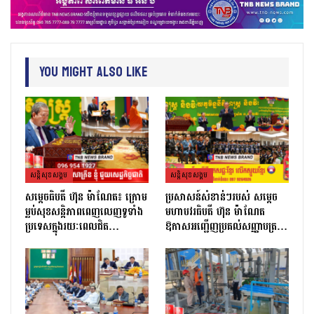
You Might Also Like
សន្តិសុខសង្គម
សន្តិសុខសង្គម
សម្ដេចធិបតី ហ៊ុន ម៉ាណែត៖ ក្រោម
ប្រសាសន៍សំខាន់ៗរបស់ សម្តេច
ម្លប់សុខសន្តិភាពពេញលេញទូទាំង
មហាបវរធិបតី ហ៊ុន ម៉ាណែត
ប្រទេសក្នុងរយៈពេលជិត…
ឱកាសអញ្ជើញប្រគល់សញ្ញាបត្រ…