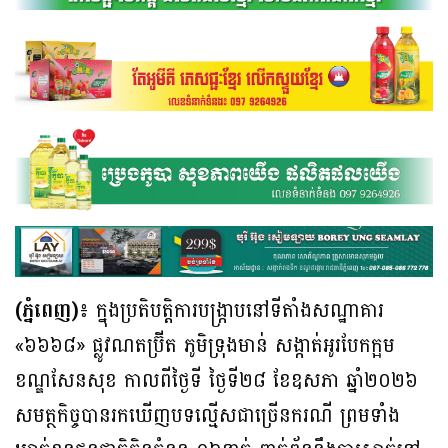
(ភ្នំពេញ)៖
ក្នុងប្រតិបត្តិការបង្ក្រាបនៅទីតាំងសណ្ឋាគារ
«៦៦៦៨» ផ្លូវណតប្រ៊ីត ភូមិទ្រុងមាន់ សង្កាត់អូរបែកក្អម
ខណ្ឌសែនសុខ កាលពីថ្ងៃទី ថ្ងៃទី២៨ ខែឧសភា ឆ្នាំ២០២៦
សមត្ថកិច្ចបានរកឃើញបទល្មើសជាច្រើនករណី ព្រមទាំង