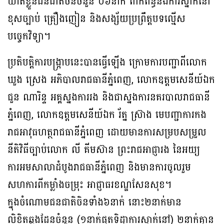
ឃាត់ខ្លួនជនជាតិចិនចំនួន ០៦នាក់ ពាក់ព័ន្ធនឹងការស្នាក់នៅ
ខុសច្បាប់ គ្រឿងញៀន និងសង្ស័យប្រព្រឹត្តបទល្មើស
បច្ចេកវិទ្យា។
ប្រតិបត្តិការបង្ក្រាបនេះបានធ្វើឡើង ក្រោមការបញ្ជាពីលោក
ឃួង ស្រេង អភិបាលរាជធានីភ្នំពេញ, លោកឧត្តមសេនីយ៍ឯក
ជួន ណារិន្ទ អគ្គស្នងការរង និងជាស្នងការនគរបាលរាជធានី
ភ្នំពេញ, លោកឧត្តមសេនីយ៍ឯក រ័ត្ន ស្រ៊ាង មេបញ្ជាការកង
រាជអាវុធហត្ថរាជធានីភ្នំពេញ ដោយមានការសម្របសម្រួល
នីតិវិធីច្បាប់លោក លី គីមស៊ាន ព្រះរាជអាជ្ញារង នៃអយ្យ
ការអមសាលាដំបូងរាជធានីភ្នំពេញ និងមានការចូលរួម
សហការពីកម្លាំងចម្រុះ អាជ្ញាធរខណ្ឌសែនសុខ។
ក្នុងចំណោមជនជាតិចិនទាំង៦នាក់ នោះ២នាក់មាន
លិខិតឆ្លងដែនចំនួន (១នាក់ផុតទិដ្ឋាការស្នាក់នៅ) ២នាក់គ្មាន