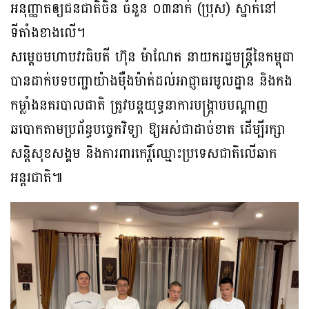
អនុញ្ញាតឲ្យជនជាតិចិន ចំនួន ០៣នាក់ (ប្រុស) ស្នាក់នៅ
ទីតាំងខាងលើ។
សម្តេចមហាបវរធិបតី ហ៊ុន ម៉ាណែត នាយករដ្ឋមន្ត្រីនៃកម្ពុជា
បានដាក់បទបញ្ជាយ៉ាងម៉ឺងម៉ាត់ដល់អាជ្ញាធរមូលដ្ឋាន និងកង
កម្លាំងនគរបាលជាតិ ត្រូវបន្តយុទ្ធនាការបង្ក្រាបបណ្តាញ
ឆបោកតាមប្រព័ន្ធបច្ចេកវិទ្យា ឱ្យអស់ជាដាច់ខាត ដើម្បីរក្សា
សន្តិសុខសង្គម និងការពារកេរ្តិ៍ឈ្មោះប្រទេសជាតិលើឆាក
អន្តរជាតិ៕