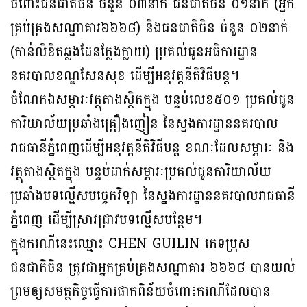
ចំពោះជនជាតិចិន ចំនួន ០៣នាក់ ជនជាតិចិន ០១នាក់ (អ្នក
គ្រប់គ្រងសណ្ឋាគារ៦៦៦៨) និងជនជាតិចិន ចំនួន ០២នាក់
(កាន់លិខិតឆ្លងដែនក្លែងក្លាយ) ប្រគល់ជូនអធិការដ្ឋាន
នគរបាលខណ្ឌសែនសុខ ដើម្បីអនុវត្តនីតិវិធីបន្ត។
ចំណែកឯសម្ភារៈវត្ថុតាងស្ថិតក្នុង បន្ទប់លេខ៥០១ ប្រគល់ជូន
ការិយាល័យប្រឆាំងគ្រឿងញៀន នៃស្នងការដ្ឋាននគរបាល
រាជធានីភ្នំពេញដើម្បីអនុវត្តនីតិវិធីបន្ត ខណៈដែលសម្ភារៈ និង
វត្ថុតាងស្ថិតក្នុង បន្ទប់ដាក់សម្ភារៈប្រគល់ជូនការិយាល័យ
ប្រឆាំងបទល្មើសបច្ចេកវិទ្យា នៃស្នងការដ្ឋាននគរបាលរាជធានី
ភ្នំពេញ ដើម្បីស្រាវជ្រាវបទល្មើសបន្ថែម។
ក្នុងករណីនេះឈ្មោះ CHEN GUILIN ភេទប្រុស
ជនជាតិចិន ត្រូវជាអ្នកគ្រប់គ្រងសណ្ឋាគារ ៦៦៦៨ បានយល់
ព្រមឲ្យសមត្ថកិច្ចធ្វើការផាកពិន័យចំពោះករណីដែលបាន