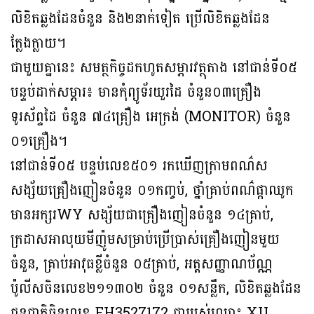
លិខិតឆ្លងដែនចំនួន និង២នាក់ទៀត ប្រើលិខិតឆ្លងដែន
ក្លែងក្លាយ។
ជាមួយគ្នានេះ សមត្ថកិច្ចដកហូតសម្ភារវត្ថុតាង នៅជាន់ទី០៥
បន្ទប់ដាក់សម្ភារ៖ មានកុំព្យូទ័រយួរដៃ ចំនួន០៣គ្រឿង
ទូរស័ព្ទដៃ ចំនួន ៧៤គ្រឿង អេក្រង់ (MONITOR) ចំនួន
០១គ្រឿង។
នៅជាន់ទី០៥ បន្ទប់លេខ៥០១ រកឃើញក្រាមពណ៌ស
សង្ស័យគ្រឿងញៀនចំនួន ០១កញ្ចប់, ថ្នាំគ្រាប់ពណ៌ផ្កាឈូក
មានអក្សរWY សង្ស័យជាគ្រឿងញៀនចំនួន ១៤គ្រាប់,
ក្រដាសអាលុយមីញ៉ូមសម្រាប់ប្រើប្រាស់គ្រឿងញៀនមួយ
ចំនួន, គ្រាប់អាវុធខ្លីចំនួន ០៥គ្រាប់, អត្តសញ្ញាណប័ណ្ណ
ប៉ូលីសចិនលេខ២១១៣០២ ចំនួន ០១សន្លឹក, លិខិតឆ្លងដែន
ជនជាតិចិនលេខ EH3527172 ជារបស់ឈ្មោះ XU