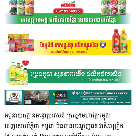
អគ្គនាយកដ្ឋានអន្តោប្រវេសន៍ ក្រសួងមហាផ្ទៃកម្ពុជា
ចេញសេចបំភ្លឺថា កម្ពុជា មិនបានបណ្តេញជនជាតិអាហ្វ្រិក