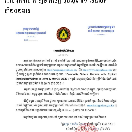
ដែលផុតកំណត់ ឱ្យចាកចេញមុនថ្ងៃទី៣១ ខែឧសភា
ឆ្នាំ២០២៦ទេ