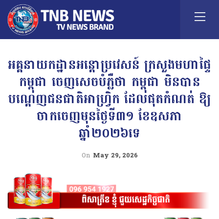
អគ្គនាយកដ្ឋានអន្តោប្រវេសន៍ ក្រសួងមហាផ្ទៃ
កម្ពុជា ចេញសេចបំភ្លឺថា កម្ពុជា មិនបាន
បណ្តេញជនជាតិអាហ្វ្រិក ដែលផុតកំណត់ ឱ្យ
ចាកចេញមុនថ្ងៃទី៣១ ខែឧសភា
ឆ្នាំ២០២៦ទេ
On
May 29, 2026