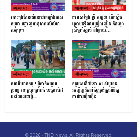
សន្តិសុខសង្គម
សន្តិសុខសង្គម
កោះកុងសែនជ័យនាវាចម្បាំងរបស់
តារាសម្ដែង ទ្រី សក្កដា បើកស្ថិត
កម្ពុជា បង្ហាញអានុភាពលើលំហ
ក្រោមឥទ្ធិពលគ្រឿងញៀន កិនក្មេង
សមុទ្រ។
ស្រីម្នាក់ស្លាប់ និងម្ដាយ…
សន្តិសុខសង្គម
សន្តិសុខសង្គម
ករណីឃាតកម្ម ! ប្ដីចាក់សម្លាប់
ឧត្តមសេនីយ៍ទោ ស សំបូរធន
ប្រពន្ធ នៅស្រុកត្រាំកក់ ខេត្តតាកែវ
អញ្ជើញដឹកនាំកិច្ចប្រជុំត្រួតពិនិត្យ​
ជនដៃដល់ជាប្ដី…
ការងារហ្វឹកហ្វឺន
© 2026 - TNB News. All Rights Reserved.