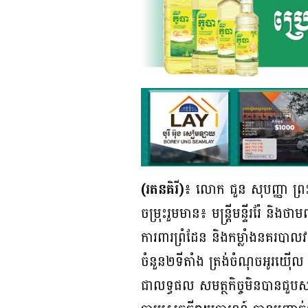
(រតនគិរី)៖
លោក ជួន សុបញ្ញា ព្រះ
ចម្រុះរួមមាន៖ មន្ត្រីមន្ទីររ៉ែ និ
ការពារព្រំដែន និងកម្លាំងនគរបាលវរ
ចំនួន២ទីតាំង ត្រង់ចំណុចអូរយ៉ើល
ជាលទ្ធផល សមត្ថកិច្ចមិនបានជួប