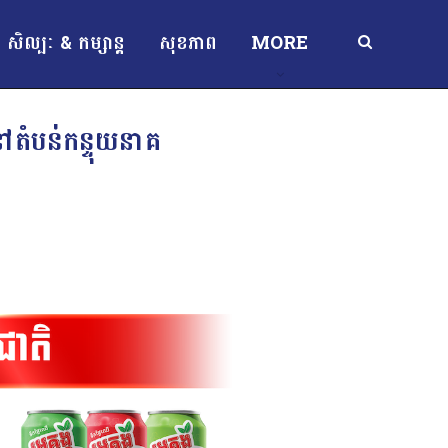
សិល្បៈ & កម្សាន្ត
សុខភាព
MORE
នៅតំបន់កន្ទុយនាគ