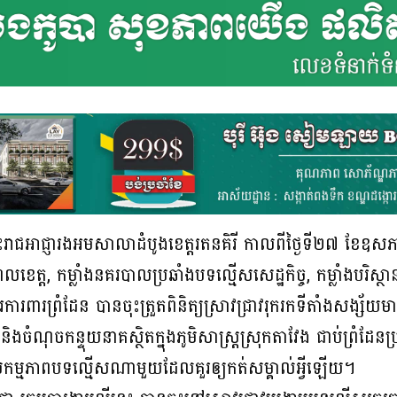
រាជអាជ្ញារងអមសាលាដំបូងខេត្តរតនគិរី កាលពីថ្ងៃទី២៧ ខែឧសភា 
ងថាមពលខេត្ត, កម្លាំងនគរបាលប្រឆាំងបទល្មើសសេដ្ឋកិច្ច, កម្លាំងបរិស
ការពារព្រំដែន បានចុះត្រួតពិនិត្យស្រាវជ្រាវរុករកទីតាំងសង្ស័យ
 និងចំណុចកន្ទុយនាគស្ថិតក្នុងភូមិសាស្ត្រស្រុកតាវែង ជាប់ព្រ
សកម្មភាពបទល្មើសណាមួយដែលគួរឲ្យកត់សម្គាល់អ្វីឡើយ។