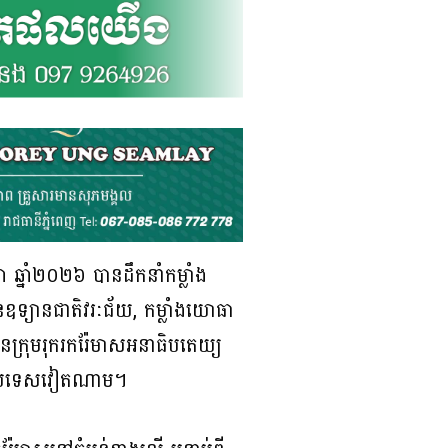
ឆ្នាំ២០២៦ បានដឹកនាំកម្លាំង
្ថានឧទ្យានជាតិវរៈជ័យ, កម្លាំងយោធា
មានក្រុមរុករករ៉ែមាសអនាធិបតេយ្យ
ំដែនប្រទេសវៀតណាម។