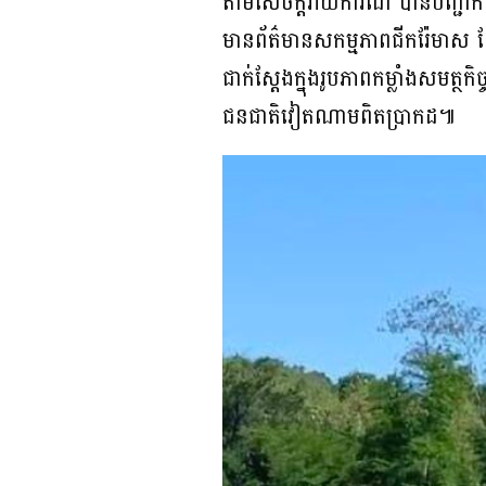
តាមសេចក្តីរាយការណ៍ បានបញ្ជាក់ថ
មានព័ត៌មានសកម្មភាពជីករ៉ែមាស 
ជាក់ស្តែងក្នុងរូបភាពកម្លាំងសមត
ជនជាតិវៀតណាមពិតប្រាកដ៕