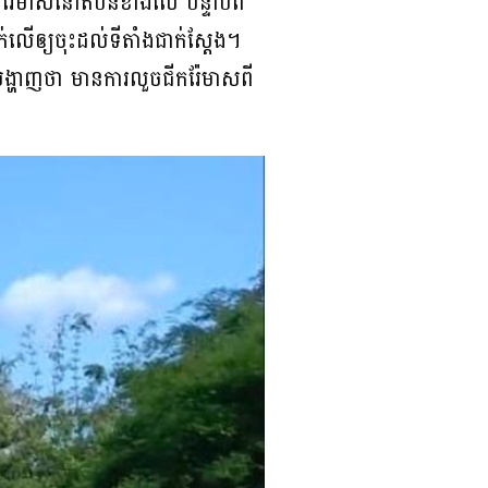
ករ៉ែមាសនៅតំបន់ខាងលើ បន្ទាប់ពី
ើឲ្យចុះដល់ទីតាំងជាក់ស្តែង។
លបង្ហាញថា មានការលួចជីករ៉ែមាសពី