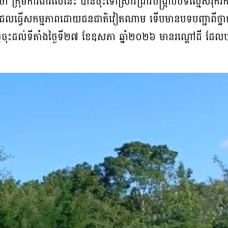
ា ក្រុមការងារលើនេះ បានចុះទៅស្រាវជ្រាវបង្ក្រាបបទល្មើសរុករ
ដែលធ្វើសកម្មភាពដោយជនជាតិវៀតណាម ទើបមានបទបញ្ជាពីថ្នាក់ល
្ថកិច្ចចុះដល់ទីតាំងថ្ងៃទី២៧ ខែឧសភា ឆ្នាំ២០២៦ មានរណ្តៅដី ដែ