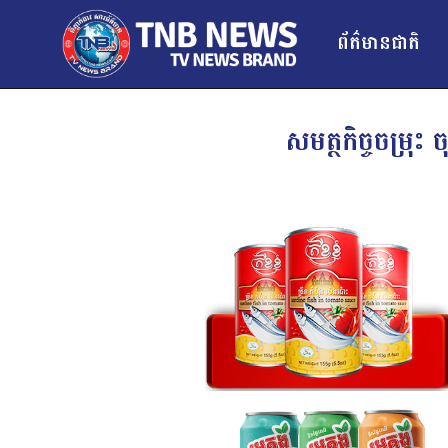
ព័ត៌មានជាតិ
សមត្ថកិច្ចចម្រុ