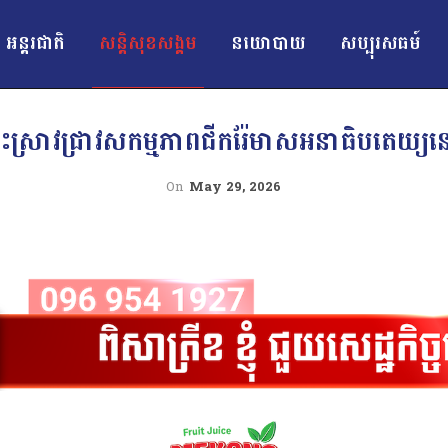
អន្ដរជាតិ
សន្តិសុខសង្គម
នយោបាយ
សប្បុរសធម៍
ះ ចុះស្រាវជ្រាវសកម្មភាពជីករ៉ែមាសអនាធិបតេយ្យ
On
May 29, 2026