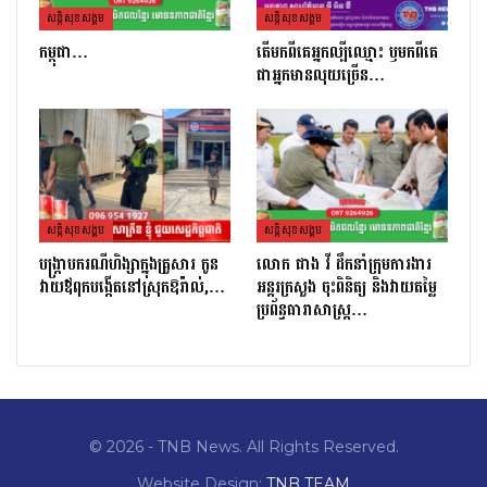
សន្តិសុខសង្គម
សន្តិសុខសង្គម
កម្ពុជា…
តេីមកពីគេអ្នកល្បីឈ្មោះ​ ឫមកពីគេ
ជាអ្នកមានលុយច្រេីន​…
សន្តិសុខសង្គម
សន្តិសុខសង្គម
បង្ក្រាបករណីហិង្សាក្នុងគ្រួសារ កូន
លោក ផាង វី ដឹកនាំក្រុមការងារ
វាយឪពុកបង្កើតនៅស្រុកឱរ៉ាល់,…
អន្តរក្រសួង ចុះពិនិត្យ និងវាយតម្លៃ
ប្រព័ន្ធធារាសាស្ត្រ…
© 2026 - TNB News. All Rights Reserved.
Website Design:
TNB TEAM