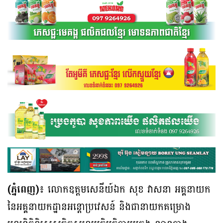
(ភ្នំពេញ)៖
លោកឧត្តមសេនីយ៍ឯក សុខ វាសនា អគ្គនាយក
នៃអគ្គនាយកដ្ឋានអន្តោប្រវេសន៍ និងជានាយកគម្រោង