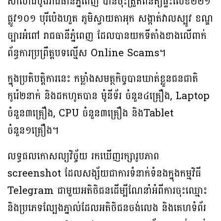
សាលាដំបូងរាជធានីភ្នំពេញ បានចុះត្រួតពិនិត្យផ្ទះលេខ២២១
ផ្លូវ១០១ បុរីប៉េងហួត ភូមិស្វាយតាអុក សង្កាត់វាលស្បូវ ខណ្ឌ
ច្បារអំពៅ រាជធានីភ្នំពេញ ដែលបានយកទីតាំងខាងលើពាក់
ព័ន្ធការប្រព្រឹត្តបទល្មើស Online Scams។
ក្នុងប្រតិបត្តិការនេះ កម្លាំងសមត្ថកិច្ចបានឃាត់ខ្លួនជនជាតិ
កូរ៉េ២នាក់ និងដកហូតបាន ម៉ូនីទ័រ ចំនួន៤គ្រឿង, Laptop
ចំនួន៣គ្រឿង, CPU ចំនួន៣គ្រឿង និងTablet
ចំនួន១គ្រឿង។
លទ្ធផលកោសល្យវិច្ច័យ រកឃើញរក្សារូបភាព
screenshot ដែលសង្ស័យជាការទំនាក់ទំនងក្នុងកម្មវិធី
Telegram ជាមួយអតិថិជនដើម្បីណែនាំអំពីការចុះឈ្មោះ
និងប្រភេទល្បែងភ្នាល់ដែលអតិថិជនចង់លេង និងគេហទំព័រ