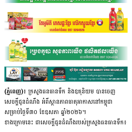
(ភ្នំពេញ)៖
ក្រសួងធនធានទឹក និងឧតុនិយម បានចេញ
សេចក្តីជូនដំណឹង អំពីស្ថានភាពធាតុអាកាសនៅកម្ពុជា
សម្រាប់ថ្ងៃទី៣០ ខែឧសភា ឆ្នាំ២០២៦។
ខាងក្រោមនេះ ជាសេចក្តីជូនដំណឹងរបស់ក្រសួងធនធានទឹក៖