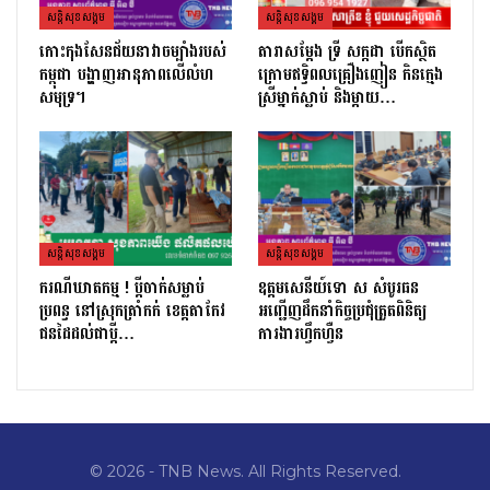
សន្តិសុខសង្គម
សន្តិសុខសង្គម
កោះកុងសែនជ័យនាវាចម្បាំងរបស់
តារាសម្ដែង ទ្រី សក្កដា បើកស្ថិត
កម្ពុជា បង្ហាញអានុភាពលើលំហ
ក្រោមឥទ្ធិពលគ្រឿងញៀន កិនក្មេង
សមុទ្រ។
ស្រីម្នាក់ស្លាប់ និងម្ដាយ…
សន្តិសុខសង្គម
សន្តិសុខសង្គម
ករណីឃាតកម្ម ! ប្ដីចាក់សម្លាប់
ឧត្តមសេនីយ៍ទោ ស សំបូរធន
ប្រពន្ធ នៅស្រុកត្រាំកក់ ខេត្តតាកែវ
អញ្ជើញដឹកនាំកិច្ចប្រជុំត្រួតពិនិត្យ​
ជនដៃដល់ជាប្ដី…
ការងារហ្វឹកហ្វឺន
© 2026 - TNB News. All Rights Reserved.