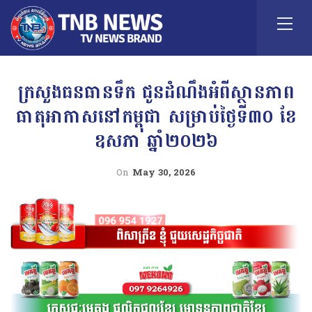
ក្រសួងធនធានទឹក ជូនដំណឹងអំពីស្ថានភាព
ធាតុអាកាសនៅកម្ពុជា សម្រាប់ថ្ងៃទី៣០ ខែ
ឧសភា ឆ្នាំ២០២៦
On
May 30, 2026