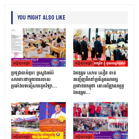
You Might Also Like
សន្តិសុខសង្គម
សន្តិសុខសង្គម
ប្រឡងបាក់ឌុប៖ ក្រសួងអប់រំ
ឯកឧត្តម សោម សឿន បាន
សហការជាមួយនគរបាល
អញ្ជើញដឹកនាំប្រតិភូគណបក្ស
ប្រឆាំងបទល្មើសបច្ចេកវិទ្យា…
ប្រជាជនកម្ពុជា គោរពវិញ្ញាណក្ខន្ធ
ឯកឧត្តម…
សន្តិសុខសង្គម
សន្តិសុខសង្គម