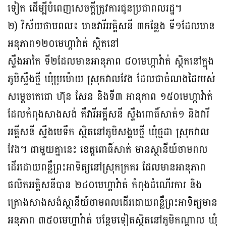
ទៀត ដើម្បីបំពេញសេចក្តីត្រូវការជូនប្រជាពលរដ្ឋ។
២) វិស័យថាមពល៖ មានវារីអគ្គិសនី ៣កន្លែង ទី១ដែលមាន
អនុភាព១២០មេហ្កាវ៉ាត់ ស្ថិតនៅ
ស្ទឹងអាតៃ ទី២ដែលមានអានុភាព ៨០មេហ្កាវ៉ាត់ ស្ថិតនៅក្នុង
ភូមិស្ទឹងថ្មី ឃុំប្រម៉ោយ ស្រុកវាល​វែង ដែលជាចំណងដៃរបស់
សម្តេចតេជោ ហ៊ុន សែន និងទី៣ អានុភាព ១៥០មេហ្កាវ៉ាត់
ដែល​កំពុង​សាងសង់ គឺវារីអគ្គីសនី ស្ទឹងពោធិ៍សាត់១ និងវារី
អគ្គីសនី ស្ទឹងមេទឹក ស្ថិតនៅភូមិសង្គមថ្មី ឃុំថ្មដា ស្រុកវាល
វែង។ ជាមួយគ្នានេះ ខេត្តពោធិ៍សាត់ មានស្ថានីយ៍ថាមពល​
ដើរដោយ​ពន្លឺ​ព្រះ​អា​ទិត្យនៅស្រុកក្រគរ ដែលមានអានុភាព
ផលិតអគ្គិសនីបាន ២៤០មេហ្គាវ៉ាត់ កំពុងដំណើរការ និង​
គ្រោងសាងសង់ស្ថានីយ៍ថាមពលដើរដោយពន្លឺព្រះអាទិត្យមាន
អនុភាព ៣៥០មេហ្គាវ៉ាត់ បន្ថែមទៀតស្ថិតនៅភូមិកណ្តាល ឃុំ