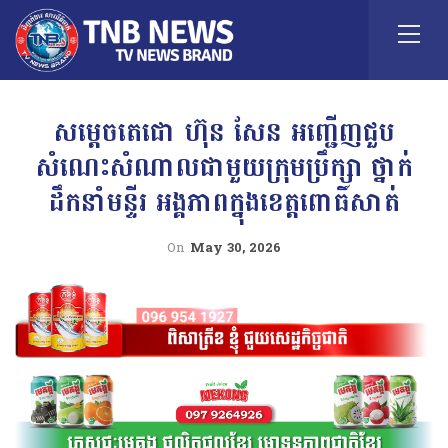
សម្តេចតេជោ ហ៊ុន សែន អញ្ជើញជួប
សំណេះសំណាលជាមួយក្រុមប្រឹក្សា ថ្នាក់
ដឹកនាំមន្ទីរ អង្គភាពក្នុងខេត្តពោធិ៍សាត់
On
May 30, 2026