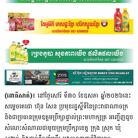
(ពោធិ៍សាត់)៖
នៅថ្ងៃសៅរ៍ ទី៣០ ខែឧសភា ឆ្នាំ២០២៦នេះ
សម្តេចតេជោ ហ៊ុន សែន ប្រមុខ​​រដ្ឋស្តីទីនៃព្រះរាជាណាចក្រ
និង​ជាប្រធានក្រុមឧត្តមប្រឹក្សាផ្ទាល់ព្រះមហាក្សត្រ អញ្ជើញ​ជួប​​
សំណេះ​​សំណាល​ជាមួយ​ក្រុម​ប្រឹក្សាខេត្ត ក្រុង ស្រុក ឃុំ