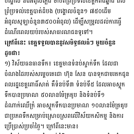
បង្គោល និងអំពូលភ្លើង ចាប់ពីព្រំប្រទល់ខេត្តកំពង់ឆ្នាំង ដល់
ព្រំប្រទល់ខេត្តបាត់ដំបង (បង្គោលចំនួន១ ៧៥០ដើម
អំពូលសូឡាចំនួន៣៥០០អំពូល) ដើម្បីសម្រួលដល់ការធ្វើ
ដំណើរពេលយប់របស់សាធារណជនទូទៅ។
ក្រៅពីនេះ ខេត្តទទួលបាននូវសមិទ្ធផលធំៗ មួយចំនួន
ដូចជា៖
១) វិស័យធនធានទឹក៖ ខេត្តមានទំនប់ស្ទាក់ទឹក ដែលជា
ចំណងដៃរបស់សម្តេចតេជោ ហ៊ុន សែន បានទុកជាមរតកជូន
ពលរដ្ឋខេត្តពោធិ៍សាត់ គឺទំនប់ទី៣ ទំនប់ទី៥ ដែលអាចស្តុក​
ទឹក​បាន​ប្រមាណ ៥០លានម៉ែត្រគូប និងទំនប់ទី១
ដំណាក់ឈើក្រំ អាចស្តុកទឹកបានប្រមាណ ១០លាន​ម៉ែត្រគូប
ជាប្រភពទឹកសម្រាប់ស្រោចស្រពលើវិស័យកសិកម្ម និងការ
ប្រើប្រាស់ប្រចាំថ្ងៃ។ ក្រៅពីនេះមាន៖