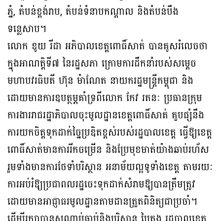
ភ្នំ, តំបន់​ខ្ពង់រាប, តំបន់ទំនាបកណ្តាល និងតំបន់បឹង
ទន្លេសាប។
លោក ខូយ រីដា អភិបាលខេត្តពោធិ៍សាត់ បានគូសរំលេចថា
ក្នុងអាណត្តិទី៧ នៃរដ្ឋសភា ក្រោម​ការដឹកនាំរបស់សម្តេច
មហាបវរធិបតី ហ៊ុន ម៉ាណែត នាយករដ្ឋមន្ត្រីកម្ពុជា និង
ដោយ​មានការ​ឧបត្ថម្ភគាំទ្រពីលោក កែវ រតនៈ ប្រធានក្រុម
ការងាររាជរដ្ឋាភិបាលចុះ​មូលដ្ឋានខេត្តពោធិ៍សាត់ គួប​​ផ្សំនឹង
ការយកចិត្តទុកដាក់ច្នៃប្រឌិតខ្ពស់របស់រដ្ឋបាលខេត្ត ធ្វើឱ្យខេត្ត
ពោធិ៍សាត់​មាន​ការរីក​ចម្រើន និងប្រែមុខមាត់យ៉ាងឆាប់រហ័ស
រួមទាំងមានការថែទាំបរិស្ថាន អនាម័យល្អទូទាំង​ខេត្ត តាមរយៈ
ការអប់រំឱ្យប្រជាពលរដ្ឋចេះទុកដាក់សំរាមឱ្យបានត្រឹមត្រូវ
ដោយមានអាជ្ញាធរមូលដ្ឋាន​តាមដានត្រួតពិនិត្យជាប្រចាំ។
ដើម្បីរក្សាបានសណ្តាប់ធ្នាប់និងបរិស្ថាន បៃតង រដ្ឋបាលខេត្ត