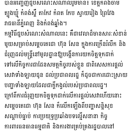
បាន​អញ្ជើញជួប​សំណេះ​សំណាល​រួមមាន៖ ខេត្តកំពង់ចាម
ត្បូងឃ្មុំ កំពង់ស្ពឺ តាកែវ កំពត កែប ស្វាយរៀង ព្រៃវែង
រាជធានីភ្នំពេញ និងកំពង់ឆ្នាំង។
កម្មវិធីជួបសំណេះសំណាលនេះ គឺជាវេលាដ៏មានសារៈសំខាន់
មួយសម្រាប់សម្តេចតេជោ ហ៊ុន សែន ក្នុងការក្រើនរំលឹក និង
ជំរុញដល់មន្ត្រីនៅមូលដ្ឋានឱ្យបង្កើនការយកចិត្តទុក​ដាក់​
ទៅលើកិច្ច​ការជាដែនសមត្ថកិច្ចរបស់ខ្លួន ជាពិសេសការផ្តល់
សេវាទាំងឡាយជូន ដល់​ប្រជាពលរដ្ឋ ក៏ដូច​ជា​ការដោះស្រាយ
បញ្ហាទាំងឡាយដែលជាក្តីកង្វល់របស់ប្រជា​ពល​​រដ្ឋ។
ក្រៅពីការជំរុញយកចិត្តទុកដាក់លើការផ្តល់សេវាហើយនោះ
សម្តេចតេជោ ហ៊ុន សែន ក៏លើក​ឡើង​ពីបញ្ហាសន្តិសុខ
សណ្តាប់ធ្នាប់ ការប្រយុទ្ធប្រឆាំងបទល្មើសនានា កិច្ច
ការពារធន​ធាន​ធម្មជាតិ និងការងារគ្រប់គ្រងរដ្ឋបាលនៅ