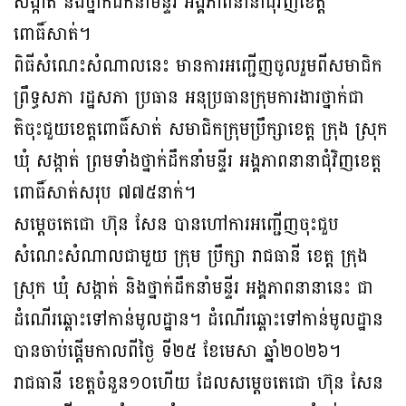
សង្កាត់ និងថ្នាក់ដឹកនាំមន្ទីរ អង្គ​ភាពនានា​ជុំវិញ​ខេត្ត
ពោធិ៍សាត់។
ពិធីសំណេះសំណាលនេះ មានការអញ្ជើញចូលរួមពីសមាជិក
ព្រឹទ្ធសភា រដ្ឋសភា ប្រធាន អនុ​ប្រធានក្រុមការងារថ្នាក់ជា
តិចុះជួយខេត្តពោធិ៍សាត់ សមាជិកក្រុម​ប្រឹក្សាខេត្ត ក្រុង ស្រុក
ឃុំ សង្កាត់ ព្រមទាំងថ្នាក់ដឹកនាំមន្ទីរ អង្គភាពនានាជុំវិញខេត្ត
ពោធិ៍សាត់សរុ​ប​ ៧៧៥នាក់។
សម្តេចតេជោ ហ៊ុន សែន បានហៅការអញ្ជើញចុះជួប
សំណេះសំណាលជាមួយ ក្រុម ប្រឹក្សា រាជ​ធានី ខេត្ត ក្រុង
ស្រុក ឃុំ សង្កាត់ និងថ្នាក់ដឹកនាំមន្ទីរ អង្គភាពនានានេះ ជា
ដំណើរឆ្ពោះទៅ​កាន់​មូល​ដ្ឋាន។ ដំណើរឆ្ពោះទៅកាន់មូលដ្ឋាន
បានចាប់ផ្តើមកាលពីថ្ងៃ ទី២៥ ខែមេសា ឆ្នាំ២០២៦។
រាជធានី ខេត្តចំនួន១០ហើយ ដែលសម្តេចតេជោ ហ៊ុន សែន