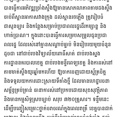
បានធ្វើការអភិវឌ្ឍ​ច្រាំងស្ទឹង​ឱ្យ​មាន​សោភណភាពតាមដងស្ទឹង
ចាប់ពីស្ពានអាកាសវាងក្រុង ដល់ស្ពានរថភ្លើង ត្រូវរៀបចំ
ជាសួន​ច្បារ និងកន្លែងសម្រាប់ប្រជាពលរដ្ឋដើរកម្សាន្ត និង
ហាត់ប្រាណ។ ក្នុងនោះបានធ្វើការសម្រប​សម្រួលជូនប្រជា
ពលរដ្ឋ ដែលរស់នៅគ្មានសណ្តាប់ធ្នាប់ មិនរៀបរយមួយចំនួន
ដូចជា នៅជាប់​របងវិទ្យាល័យពោធិ៍សាត់ ជាប់របងស្នង
ការដ្ឋាននគរបាលខេត្ត ជាប់របងមន្ទីរពេទ្យខេត្ត និងការ​រស់​នៅ
តាមមាត់ស្ទឹងយូរឆ្នាំមកហើយ ឱ្យចាកចេញដោយស្ម័គ្រចិត្ត
និងទទួលយកការដោះ​ស្រាយ​​ទីតាំងថ្មី ដែលមានហេដ្ឋារចនា
សម្ព័ន្ធគ្រប់គ្រាន់ ធានាការស់នៅប្រកបដោយ​សុខសុវត្ថិ​ភាព
និងមានកម្មសិទ្ធស្របច្បាប់ សរុប ៣២០គ្រួសារ។ ទន្ទឹមនេះ
ដើម្បីបញ្ចៀសគ្រោះថ្នាក់​ចរាចរណ៍​ក្នុង​ពេលរាត្រី ខេត្តបានដាក់