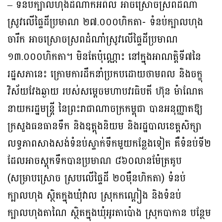
– ទំនប់ក្បាលហុងដំណាក់អំពិល អាចស្រោចស្រពដំណាំ
ស្រូវលើផ្ទៃដីប្រមាណ ២៧.០០០​ហិកតា- ទំនប់ក្បាលហុង
ចារឹក អាចស្រោចស្រពដំណាំស្រូវលើផ្ទៃដីប្រមាណ
១៣.០០០ហិកតា។ មិន​តែប៉ុណ្ណោះ នៅក្នុងអាណត្តិទី៧នៃ
រដ្ឋសភានេះ ក្រោមការដឹកនាំប្រកបដោយថាមពល និងចក្ខុ​
វិស័យវែងឆ្ងាយ របស់សម្តេចមហាបវរធិបតី ហ៊ុន ម៉ាណែត
នាយករដ្ឋមន្ត្រី នៃព្រះរាជាណា​ចក្រ​កម្ពុជា បានអនុញ្ញាតឱ្យ
ក្រសួងធនធានទឹក និងឧត្តុងនិយម និងរដ្ឋបាលខេត្តសិក្សា​
លទ្ធភាព​សាង​សង់ទំនប់ស្ទាក់ទឹកមួយកន្លែងទៀត គឺទំនប់ទី២
ដែលអាចស្តុកទឹកបានប្រមាណ ៨៦០​លានម៉ែត្រគូប
(សម្រាបស្រោច ស្របលើផ្ទៃដី ២០ម៉ឺនហិកតា) ទំនប់
ក្បាលហុង ស្ថិតក្នុង​ឃុំ​វាល ស្រុកកណ្ដៀង និងទំនប់
ក្បាលហុងតាណៃ ស្ថិតក្នុងឃុំអូរតាប៉ោង ស្រុកបាកាន បន្ថែម​