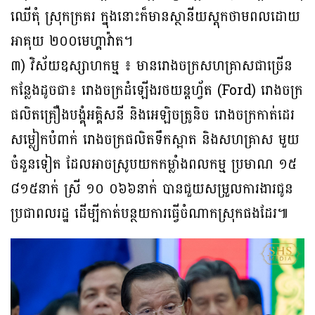
ឈើតុំ ស្រុកក្រគរ ក្នុងនោះក៏មានស្ថានីយស្តុកថាមពល​ដោយ
អាគុយ ២០០មេហ្គាវ៉ាត។
៣) វិស័យឧស្សាហកម្ម ៖ មានរោងចក្រសហគ្រាសជាច្រើន
កន្លែងដូចជា៖ រោងចក្រដំឡើង​រថ​យន្តហ្វ័ត (Ford) រោងចក្រ
ផលិតគ្រឿងបង្គុំអគ្គិសនី និងអេឡិចត្រូនិច រោងចក្រកាត់​ដេរ​
សម្លៀក​បំពាក់ រោងចក្រផលិតទឹកស្អាត និងសហគ្រាស មួយ
ចំនួនទៀត ដែលអាចស្រូបយក​កម្លាំងពល​កម្ម ប្រមាណ ១៥
៨១៥នាក់ ស្រី ១០ ០៦៦នាក់ បានជួយសម្រួលការងារជូន
ប្រជាពលរដ្ឋ ដើម្បីកាត់បន្ថយការធ្វើចំណាកស្រុកផងដែរ៕