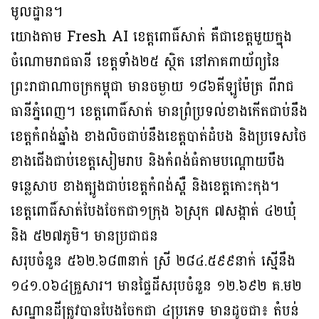
មូលដ្ឋាន។
យោងតាម Fresh AI ខេត្តពោធិ៍សាត់ គឺជាខេត្តមួយក្នុង
ចំណោមរាជធានី ខេត្តទាំង២៥ ស្ថិត នៅ​ភាគពាយ័ព្យនៃ
ព្រះរាជាណាចក្រកម្ពុជា មានចម្ងាយ ១៨៦គីឡូម៉ែត្រ ពីរាជ
ធានីភ្នំពេញ។ ខេត្តពោធិ៍សាត់ មានព្រំប្រទល់ខាងកើតជាប់នឹង
ខេត្តកំពង់ឆ្នាំង ខាងលិចជាប់នឹងខេត្តបាត់ដំបង និងប្រទេសថៃ
ខាងជើងជាប់ខេត្តសៀមរាប និងកំពង់ធំតាមបណ្ដោយបឹង
ទន្លេសាប ខាងត្បូង​ជាប់​ខេត្តកំពង់ស្ពឺ និងខេត្តកោះកុង។
ខេត្តពោធិ៍សាត់បែងចែកជា១ក្រុង ៦ស្រុក ៧សង្កាត់ ៤២ឃុំ
និង ៥២៧ភូមិ។ មានប្រជាជន
សរុប​ចំនួន ៥៦២.៦៨៣នាក់ ស្រី ២៨៤.៥៩៩នាក់ ស្មើនឹង
១៤១.០៦៤គ្រួសារ។ មានផ្ទៃដី​សរុប​ចំនួន ១២.៦៩២ គ.ម២
សណ្ឋានដីត្រូវបានបែងចែកជា ៤ប្រភេទ មានដូចជា៖ តំបន់